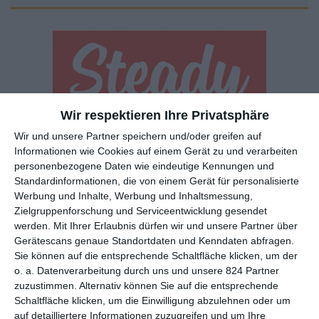
Wir respektieren Ihre Privatsphäre
Euch gefällt, was wir auf film-rezensionen.de so machen und
Wir und unsere Partner speichern und/oder greifen auf
wollt noch mehr? Dann werdet unser Sponsor! Auf
Steady
könnt
Informationen wie Cookies auf einem Gerät zu und verarbeiten
ihr Mitglied unserer Seite werden und uns damit helfen, unser
personenbezogene Daten wie eindeutige Kennungen und
Angebot weiter auszubauen. Im Gegenzug bekommt ihr je nach
Standardinformationen, die von einem Gerät für personalisierte
Werbung und Inhalte, Werbung und Inhaltsmessung,
Mitgliedschaft Newsletter, nehmt an exklusiven Gewinnspielen
Zielgruppenforschung und Serviceentwicklung gesendet
teil, könnt Rezensionen wünschen oder euch auf der Seite
werden.
Mit Ihrer Erlaubnis dürfen wir und unsere Partner über
verewigen.
Gerätescans genaue Standortdaten und Kenndaten abfragen.
Sie können auf die entsprechende Schaltfläche klicken, um der
o. a. Datenverarbeitung durch uns und unsere 824 Partner
GENRES
TIPPS
INTERVIEWS
TAGS
zuzustimmen. Alternativ können Sie auf die entsprechende
Schaltfläche klicken, um die Einwilligung abzulehnen oder um
auf detailliertere Informationen zuzugreifen und um Ihre