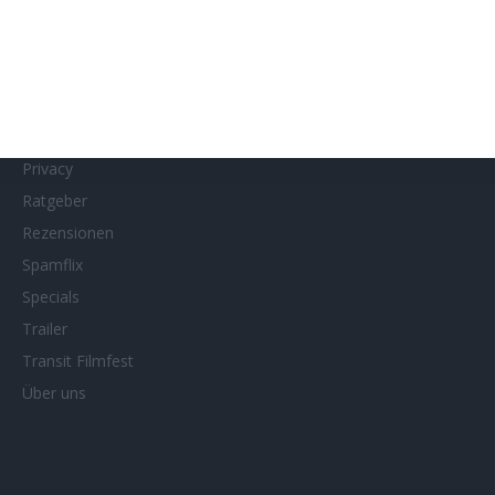
MUBI
Netflix
Neueste Reviews
News
Porträts/Filmografien
Privacy
Ratgeber
Rezensionen
Spamflix
Specials
Trailer
Transit Filmfest
Über uns