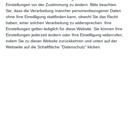
Abenteuer
(1.624)
Action
(2.034)
Einstellungen vor der Zustimmung zu ändern.
Bitte beachten
Sie, dass die Verarbeitung mancher personenbezogener Daten
Animation/Trickfilm
(1.943)
Anime
(740)
ohne Ihre Einwilligung stattfinden kann, obwohl Sie das Recht
haben, einer solchen Verarbeitung zu widersprechen. Ihre
Asia
(60)
Biographie
(766)
Einstellungen gelten lediglich für diese Website. Sie können Ihre
Comic-Adaption
(699)
Dokumentation
(2.056)
Einstellungen jederzeit ändern oder Ihre Einwilligung widerrufen,
indem Sie zu dieser Website zurückkehren und unten auf der
Drama
(7.130)
Erotik
(187)
Webseite auf die Schaltfläche "Datenschutz" klicken.
Experimental
(79)
Familie
(1.069)
Fantasy
(1.474)
Historie
(1.230)
Horror
(1.827)
Komödie
(4.922)
Krieg
(424)
Krimi
(3.325)
Kurzfilm
(320)
LGBT
(436)
Martial Arts
(62)
Mockumentary
(13)
Musical
(182)
Musik
(495)
Mystery
(691)
Noir
(29)