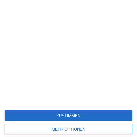
8
Obituary – Staffel 1
PAW Patrol: Der Dino Film [Gewinnspiel]
3
Dragon Wars
ZUSTIMMEN
SITEMAP
MEHR OPTIONEN