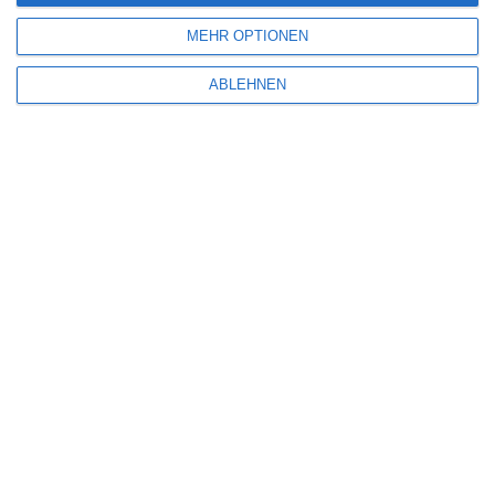
MEHR OPTIONEN
SITEMAP
ABLEHNEN
Aktuelle Neuerscheinungen
Amazon Prime Video
Anime on Demand
Arthouse CNMA
Chinesisches Filmfest München
Eventkalender
Fantasy Filmfest Special
Filmfeste
Filmstarts 2017
Filmstarts 2018
Filmstarts 2019
Filmstarts 2020