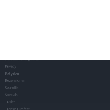
Interviews
Kino- und DVD-Starts
Kontakt
Links
MUBI
Netflix
Neueste Reviews
News
Porträts/Filmografien
Privacy
Ratgeber
Rezensionen
Spamflix
Specials
Trailer
Transit Filmfest