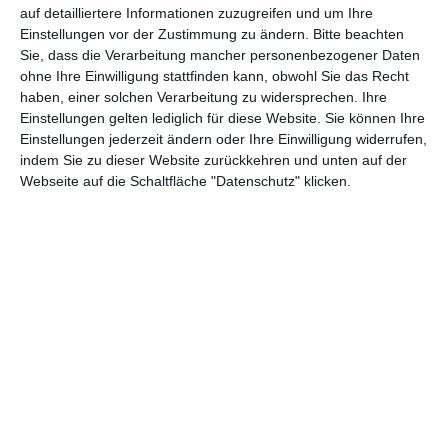
auf detailliertere Informationen zuzugreifen und um Ihre
Einstellungen vor der Zustimmung zu ändern.
Bitte beachten
GENRES
TIPPS
INTERVIEWS
TAGS
Sie, dass die Verarbeitung mancher personenbezogener Daten
ohne Ihre Einwilligung stattfinden kann, obwohl Sie das Recht
haben, einer solchen Verarbeitung zu widersprechen. Ihre
Einstellungen gelten lediglich für diese Website. Sie können Ihre
Abenteuer
(1.623)
Action
(2.031)
Einstellungen jederzeit ändern oder Ihre Einwilligung widerrufen,
indem Sie zu dieser Website zurückkehren und unten auf der
Animation/Trickfilm
(1.941)
Anime
(740)
Webseite auf die Schaltfläche "Datenschutz" klicken.
Asia
(60)
Biographie
(766)
Comic-Adaption
(699)
Dokumentation
(2.054)
Drama
(7.124)
Erotik
(186)
Experimental
(79)
Familie
(1.066)
Fantasy
(1.473)
Historie
(1.229)
Horror
(1.825)
Komödie
(4.914)
Krieg
(424)
Krimi
(3.318)
Kurzfilm
(320)
LGBT
(436)