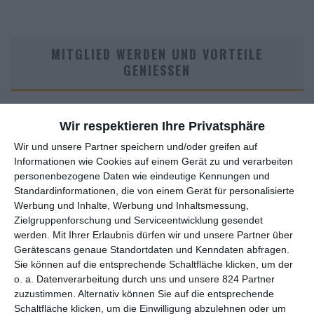
MITGLIED WERDEN UND VORTEILE
GENIESSEN
Wir respektieren Ihre Privatsphäre
Wir und unsere Partner speichern und/oder greifen auf
Informationen wie Cookies auf einem Gerät zu und verarbeiten
personenbezogene Daten wie eindeutige Kennungen und
Standardinformationen, die von einem Gerät für personalisierte
Werbung und Inhalte, Werbung und Inhaltsmessung,
Euch gefällt, was wir auf film-rezensionen.de so machen und
Zielgruppenforschung und Serviceentwicklung gesendet
wollt noch mehr? Dann werdet unser Sponsor! Auf
Steady
könnt
werden.
Mit Ihrer Erlaubnis dürfen wir und unsere Partner über
ihr Mitglied unserer Seite werden und uns damit helfen, unser
Gerätescans genaue Standortdaten und Kenndaten abfragen.
Angebot weiter auszubauen. Im Gegenzug bekommt ihr je nach
Sie können auf die entsprechende Schaltfläche klicken, um der
Mitgliedschaft Newsletter, nehmt an exklusiven Gewinnspielen
o. a. Datenverarbeitung durch uns und unsere 824 Partner
teil, könnt Rezensionen wünschen oder euch auf der Seite
zuzustimmen. Alternativ können Sie auf die entsprechende
verewigen.
Schaltfläche klicken, um die Einwilligung abzulehnen oder um