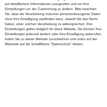
verewigen.
auf detailliertere Informationen zuzugreifen und um Ihre
Einstellungen vor der Zustimmung zu ändern.
Bitte beachten
Sie, dass die Verarbeitung mancher personenbezogener Daten
GENRES
TIPPS
INTERVIEWS
TAGS
ohne Ihre Einwilligung stattfinden kann, obwohl Sie das Recht
haben, einer solchen Verarbeitung zu widersprechen. Ihre
Einstellungen gelten lediglich für diese Website. Sie können Ihre
Einstellungen jederzeit ändern oder Ihre Einwilligung widerrufen,
Abenteuer
(1.623)
Action
(2.029)
indem Sie zu dieser Website zurückkehren und unten auf der
Webseite auf die Schaltfläche "Datenschutz" klicken.
Animation/Trickfilm
(1.941)
Anime
(740)
Asia
(60)
Biographie
(765)
Comic-Adaption
(698)
Dokumentation
(2.054)
Drama
(7.123)
Erotik
(186)
Experimental
(79)
Familie
(1.066)
Fantasy
(1.473)
Historie
(1.229)
Horror
(1.825)
Komödie
(4.913)
Krieg
(424)
Krimi
(3.316)