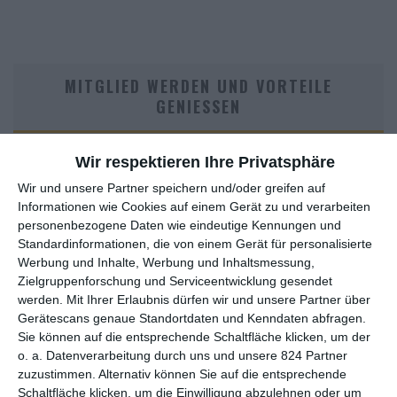
MITGLIED WERDEN UND VORTEILE
GENIESSEN
Wir respektieren Ihre Privatsphäre
Wir und unsere Partner speichern und/oder greifen auf
Informationen wie Cookies auf einem Gerät zu und verarbeiten
personenbezogene Daten wie eindeutige Kennungen und
Standardinformationen, die von einem Gerät für personalisierte
Werbung und Inhalte, Werbung und Inhaltsmessung,
Zielgruppenforschung und Serviceentwicklung gesendet
Euch gefällt, was wir auf film-rezensionen.de so machen und
werden.
Mit Ihrer Erlaubnis dürfen wir und unsere Partner über
wollt noch mehr? Dann werdet unser Sponsor! Auf
Steady
könnt
Gerätescans genaue Standortdaten und Kenndaten abfragen.
ihr Mitglied unserer Seite werden und uns damit helfen, unser
Sie können auf die entsprechende Schaltfläche klicken, um der
Angebot weiter auszubauen. Im Gegenzug bekommt ihr je nach
o. a. Datenverarbeitung durch uns und unsere 824 Partner
Mitgliedschaft Newsletter, nehmt an exklusiven Gewinnspielen
zuzustimmen. Alternativ können Sie auf die entsprechende
teil, könnt Rezensionen wünschen oder euch auf der Seite
Schaltfläche klicken, um die Einwilligung abzulehnen oder um