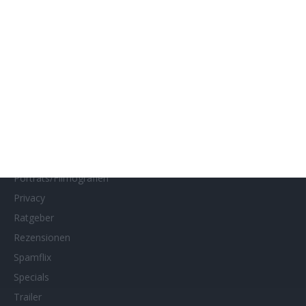
Interviews
Kino- und DVD-Starts
Kontakt
Links
MUBI
Netflix
Neueste Reviews
News
Porträts/Filmografien
Privacy
Ratgeber
Rezensionen
Spamflix
Specials
Trailer