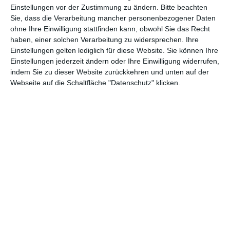
Abenteuer
(1.624)
Action
(2.034)
Einstellungen vor der Zustimmung zu ändern.
Bitte beachten
Sie, dass die Verarbeitung mancher personenbezogener Daten
Animation/Trickfilm
(1.943)
Anime
(740)
ohne Ihre Einwilligung stattfinden kann, obwohl Sie das Recht
Asia
(60)
Biographie
(766)
haben, einer solchen Verarbeitung zu widersprechen. Ihre
Einstellungen gelten lediglich für diese Website. Sie können Ihre
Comic-Adaption
(699)
Dokumentation
(2.056)
Einstellungen jederzeit ändern oder Ihre Einwilligung widerrufen,
indem Sie zu dieser Website zurückkehren und unten auf der
Drama
(7.130)
Erotik
(187)
Webseite auf die Schaltfläche "Datenschutz" klicken.
Experimental
(79)
Familie
(1.069)
Fantasy
(1.474)
Historie
(1.230)
Horror
(1.827)
Komödie
(4.922)
Krieg
(424)
Krimi
(3.325)
Kurzfilm
(320)
LGBT
(436)
Martial Arts
(62)
Mockumentary
(13)
Musical
(182)
Musik
(495)
Mystery
(691)
Noir
(29)