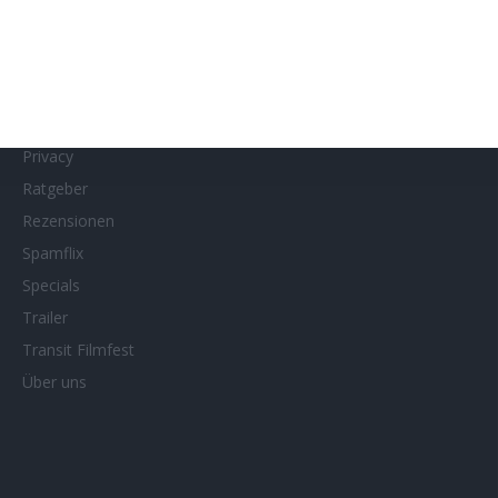
Netflix
Neueste Reviews
News
Porträts/Filmografien
Privacy
Ratgeber
Rezensionen
Spamflix
Specials
Trailer
Transit Filmfest
Über uns