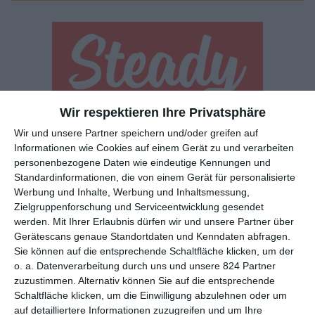
Wir respektieren Ihre Privatsphäre
Euch gefällt, was wir auf film-rezensionen.de so machen und
Wir und unsere Partner speichern und/oder greifen auf
wollt noch mehr? Dann werdet unser Sponsor! Auf
Steady
könnt
Informationen wie Cookies auf einem Gerät zu und verarbeiten
ihr Mitglied unserer Seite werden und uns damit helfen, unser
personenbezogene Daten wie eindeutige Kennungen und
Angebot weiter auszubauen. Im Gegenzug bekommt ihr je nach
Standardinformationen, die von einem Gerät für personalisierte
Mitgliedschaft Newsletter, nehmt an exklusiven Gewinnspielen
Werbung und Inhalte, Werbung und Inhaltsmessung,
teil, könnt Rezensionen wünschen oder euch auf der Seite
Zielgruppenforschung und Serviceentwicklung gesendet
verewigen.
werden.
Mit Ihrer Erlaubnis dürfen wir und unsere Partner über
Gerätescans genaue Standortdaten und Kenndaten abfragen.
Sie können auf die entsprechende Schaltfläche klicken, um der
GENRES
TIPPS
INTERVIEWS
TAGS
o. a. Datenverarbeitung durch uns und unsere 824 Partner
zuzustimmen. Alternativ können Sie auf die entsprechende
Schaltfläche klicken, um die Einwilligung abzulehnen oder um
auf detailliertere Informationen zuzugreifen und um Ihre