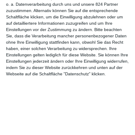
o. a. Datenverarbeitung durch uns und unsere 824 Partner
zuzustimmen. Alternativ können Sie auf die entsprechende
MITGLIED WERDEN UND VORTEILE
Schaltfläche klicken, um die Einwilligung abzulehnen oder um
GENIESSEN
auf detailliertere Informationen zuzugreifen und um Ihre
Einstellungen vor der Zustimmung zu ändern.
Bitte beachten
Sie, dass die Verarbeitung mancher personenbezogener Daten
ohne Ihre Einwilligung stattfinden kann, obwohl Sie das Recht
haben, einer solchen Verarbeitung zu widersprechen. Ihre
Einstellungen gelten lediglich für diese Website. Sie können Ihre
Einstellungen jederzeit ändern oder Ihre Einwilligung widerrufen,
indem Sie zu dieser Website zurückkehren und unten auf der
Webseite auf die Schaltfläche "Datenschutz" klicken.
Euch gefällt, was wir auf film-rezensionen.de so machen und
wollt noch mehr? Dann werdet unser Sponsor! Auf
Steady
könnt
ihr Mitglied unserer Seite werden und uns damit helfen, unser
Angebot weiter auszubauen. Im Gegenzug bekommt ihr je nach
Mitgliedschaft Newsletter, nehmt an exklusiven Gewinnspielen
teil, könnt Rezensionen wünschen oder euch auf der Seite
verewigen.