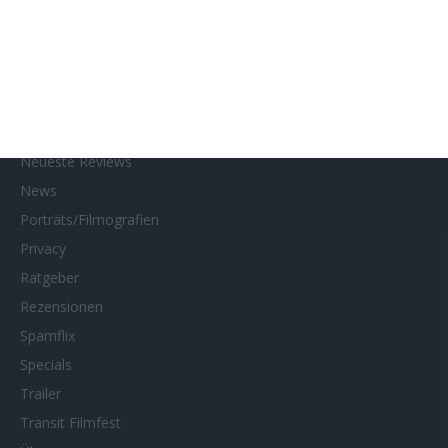
Kino- und DVD-Starts
Kontakt
Links
MUBI
Netflix
Neueste Reviews
News
Porträts/Filmografien
Privacy
Ratgeber
Rezensionen
Spamflix
Specials
Trailer
Transit Filmfest