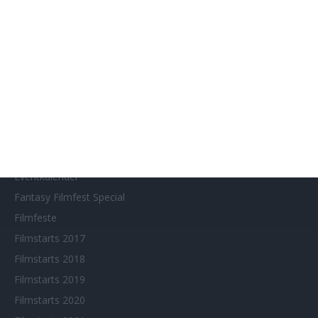
SITEMAP
Aktuelle Neuerscheinungen
Amazon Prime Video
Anime on Demand
Arthouse CNMA
Chinesisches Filmfest München
Eventkalender
Fantasy Filmfest Special
Filmfeste
Filmstarts 2017
Filmstarts 2018
Filmstarts 2019
Filmstarts 2020