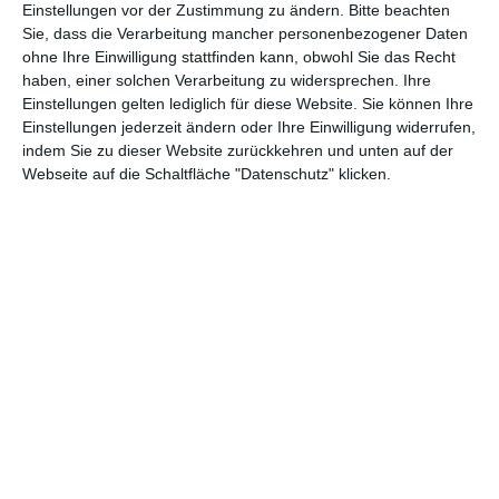
geführt wurden. Regisseur
Michael Armstrong
setzte sich in
Einstellungen vor der Zustimmung zu ändern.
Bitte beachten
der Vorbereitung auf die Dreharbeiten unter anderem mit
Sie, dass die Verarbeitung mancher personenbezogener Daten
Anklageschriften dieser Zeit auseinander und verfolgte einen
ohne Ihre Einwilligung stattfinden kann, obwohl Sie das Recht
haben, einer solchen Verarbeitung zu widersprechen. Ihre
eher realistischen Ansatz – was zu Konflikten mit Produzent
Einstellungen gelten lediglich für diese Website. Sie können Ihre
Adrian Hoven
führte, der kurzerhand viele Nachdrehs
Einstellungen jederzeit ändern oder Ihre Einwilligung widerrufen,
beorderte. Aufgrund der sehr drastischen Gewalt- und
indem Sie zu dieser Website zurückkehren und unten auf der
Folterszenen geriet
Hexen bis aufs Blut gequält
in den Fokus
Webseite auf die Schaltfläche "Datenschutz" klicken.
von Zensurbehörden, wurde in Deutschland indiziert und in
Großbritannien gar als „video nasty“ geführt. Unabhängig
davon, ob man
Hexen bis aufs Blut gequält
als Exploitation
betrachtet oder den realistischen Ansatz Armstrongs
hervorhebt, ist der Film in vielerlei Hinsicht beachtlich und
verlangt eine genauere Betrachtung.
Betrachten wir zunächst den „Exploitation-Aspekt“ von
Hexen
bis aufs Blut gequält
. Wie im bereits erwähnten Eingangstext
des Filmes erklärt, vermischt die Geschichte drei Fälle
miteinander. Neben der Hauptgeschichte um Christian,
Vanessa und Cumberland gibt es den Fall des Baron Daume
(
Michael Maien
), der seine Besitztümer nicht an die Kirche