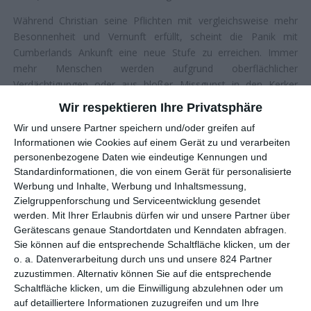
Während Christian seine Pflichten mit vergleichsweise mehr
Besonnenheit und Vernunft erfüllt, scheint die Panik mit
Cumberlands Ankunft eine neue Stufe zu erreichen. Immer
mehr Menschen werden aufgrund oberflächlicher
Verdächtigungen oder aus bloßer Missgunst in den Kerker
geworfen. Zunehmend zeichnet sich eine Kluft zwischen dem
Wir respektieren Ihre Privatsphäre
Inquisitor und seinem Schüler ab, der ahnt, dass bei der
Wir und unsere Partner speichern und/oder greifen auf
Hexenjagd ganz andere Beweggründe eine Rolle spielen. Auch
Informationen wie Cookies auf einem Gerät zu und verarbeiten
im Dorf wächst der Widerstand gegen die Inquisitoren.
personenbezogene Daten wie eindeutige Kennungen und
Schwarze Seiten der Geschichte
Standardinformationen, die von einem Gerät für personalisierte
Werbung und Inhalte, Werbung und Inhaltsmessung,
Zielgruppenforschung und Serviceentwicklung gesendet
Zu Beginn von
Hexen bis aufs Blut gequält
informiert uns ein
werden.
Mit Ihrer Erlaubnis dürfen wir und unsere Partner über
kurzer Text, dass die Hexenverfolgung eines der dunkelsten
Gerätescans genaue Standortdaten und Kenndaten abfragen.
Kapitel der Menschheitsgeschichte („blackest pages of men“)
Sie können auf die entsprechende Schaltfläche klicken, um der
darstellt und Millionen Menschen das Leben kostete. Auch
o. a. Datenverarbeitung durch uns und unsere 824 Partner
wenn diese Schätzungen weit übertrieben sind, ist es jedoch
zuzustimmen. Alternativ können Sie auf die entsprechende
erwiesen, dass es allein in Europa etwa 40.000 bis 60.000
Schaltfläche klicken, um die Einwilligung abzulehnen oder um
Hinrichtungen gab und zwischen 80.000 und 100.000 Prozesse
auf detailliertere Informationen zuzugreifen und um Ihre