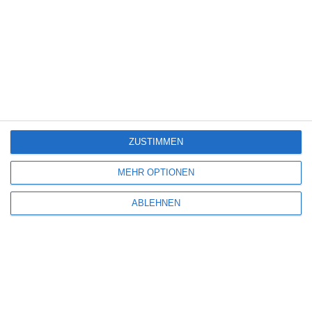
5
FORBIDDEN FRUITS
ZUSTIMMEN
Oliver Armknecht
Fantasy
Horror
Komödie
USA
Donnerstag, 30. Juli 2026
MEHR OPTIONEN
5
ABLEHNEN