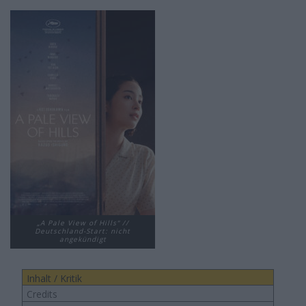
„A Pale View of Hills“ //
Deutschland-Start: nicht
angekündigt
Inhalt / Kritik
Credits