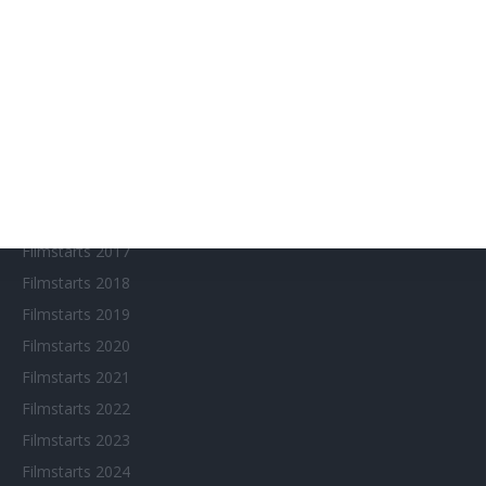
Amazon Prime Video
Anime on Demand
Arthouse CNMA
Chinesisches Filmfest München
Eventkalender
Fantasy Filmfest Special
Filmfeste
Filmstarts 2017
Filmstarts 2018
Filmstarts 2019
Filmstarts 2020
Filmstarts 2021
Filmstarts 2022
Filmstarts 2023
Filmstarts 2024