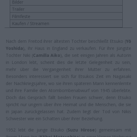
Bilder
Trailer
Filmfeste
Kaufen / Streamen
Nach dem Freitod ihrer ältesten Tochter beschließt Etsuko (
Yō
Yoshida
), ihr Haus in England zu verkaufen. Für ihre jüngste
Tochter Niki (
Camilla Aiko
), die seit einigen Jahren als Autorin
in London lebt, scheint dies die letzte Gelegenheit zu sein,
mehr über die Vergangenheit ihrer Mutter zu erfahren.
Besonders interessiert sie sich für Etsukos Zeit im Nagasaki
der Nachkriegsjahre, wo sie ihren späteren Mann kennenlernte
und ihre Familie den Atombombenabwurf von 1945 überlebte.
Doch das Gespräch fällt beiden Frauen schwer, denn Etsuko
spricht nur ungern über ihre Heimat und die Menschen, die sie
in Japan zurückgelassen hat. Zudem liegt der Tod von Nikis
Schwester wie ein Schatten über ihrer Beziehung.
1952 lebt die junge Etsuko (
Suzu Hirose
) gemeinsam mit
ihrem Mann Jiro (
Kōhei Matsushita
) in einer kleinen Wohnung