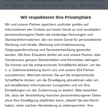
in Nagasaki. Während die beiden ihr erstes Kind erwarten,
leidet ihre Beziehung zunehmend unter Jiros beruflichem Druck
und der emotionalen Distanz zwischen ihnen. Erst die
Wir respektieren Ihre Privatsphäre
Begegnung mit Sachiko (
Fumi Nikaido
), einer jungen Frau, die
Wir und unsere Partner speichern und/oder greifen auf
aufgrund ihrer Nähe zu amerikanischen Soldaten von ihrem
Informationen wie Cookies auf einem Gerät zu und verarbeiten
Umfeld kritisch betrachtet wird, bringt Abwechslung in Etsukos
personenbezogene Daten wie eindeutige Kennungen und
Alltag. Gleichzeitig scheint Sachikos unkonventionelles Leben all
Standardinformationen, die von einem Gerät für personalisierte
jene Sehnsüchte zu verkörpern, die Etsuko selbst nie offen
Werbung und Inhalte, Werbung und Inhaltsmessung,
auszusprechen wagt.
Zielgruppenforschung und Serviceentwicklung gesendet
werden.
Mit Ihrer Erlaubnis dürfen wir und unsere Partner über
Im Schatten der Bombe
Gerätescans genaue Standortdaten und Kenndaten abfragen.
Sie können auf die entsprechende Schaltfläche klicken, um der
o. a. Datenverarbeitung durch uns und unsere 824 Partner
A Pale View of Hills
ist die Verfilmung des gleichnamigen
zuzustimmen. Alternativ können Sie auf die entsprechende
Romans von
Kazuo Ishiguro
(
Alles, was wir geben mussten
),
Schaltfläche klicken, um die Einwilligung abzulehnen oder um
der in Deutschland unter dem Titel Damals in Nagasaki
auf detailliertere Informationen zuzugreifen und um Ihre
veröffentlicht wurde. Dass Ishiguro seinen Roman in England
Einstellungen vor der Zustimmung zu ändern.
Bitte beachten
schrieb und erst viele Jahre nach dessen Veröffentlichung nach
Sie, dass die Verarbeitung mancher personenbezogener Daten
Japan zurückkehrte, gehörte zu den Aspekten, die die
ohne Ihre Einwilligung stattfinden kann, obwohl Sie das Recht
Geschichte für Regisseur
Kei Ishikawa
besonders interessant
haben, einer solchen Verarbeitung zu widersprechen. Ihre