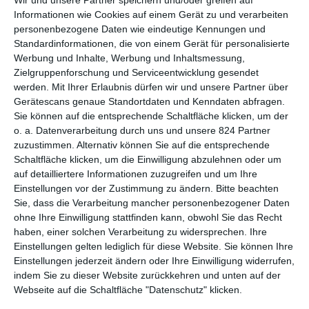
auch bei der zweiten insgesamt drei spielfilmlange Folgen. Bei
Informationen wie Cookies auf einem Gerät zu und verarbeiten
der ersten
Ehrenschuld
ging es um einen Schulleiter, der
personenbezogene Daten wie eindeutige Kennungen und
erstochen wurde, was zur Enthüllung einiger schmutziger
Standardinformationen, die von einem Gerät für personalisierte
Geheimnisse führt. Danach musste die untergetauchte frühere
Werbung und Inhalte, Werbung und Inhaltsmessung,
Geheimagentin in
Verstrickung
das Rätsel um einen
Zielgruppenforschung und Serviceentwicklung gesendet
verschwundenen Mann lösen, der in einen Putsch verwickelt
werden.
Mit Ihrer Erlaubnis dürfen wir und unsere Partner über
sein könnte. Mit
Familiensache
kommt jetzt der dritte und
Gerätescans genaue Standortdaten und Kenndaten abfragen.
Sie können auf die entsprechende Schaltfläche klicken, um der
damit letzte Teil der besagten Staffel. Dieser greift auf
o. a. Datenverarbeitung durch uns und unsere 824 Partner
vorherige Ereignisse zurück, gerade die Sache mit ihrem Vater,
zuzustimmen. Alternativ können Sie auf die entsprechende
der urplötzlich aufgetaucht ist. Und doch betritt man hier in
Schaltfläche klicken, um die Einwilligung abzulehnen oder um
mehrfacher Hinsicht neue Wege.
auf detailliertere Informationen zuzugreifen und um Ihre
Einstellungen vor der Zustimmung zu ändern.
Bitte beachten
Ein Punkt setzt dabei eine Entwicklung fort, die schon in der
Sie, dass die Verarbeitung mancher personenbezogener Daten
letzten Episode begonnen hat. Eigentlich war das Konzept der
ohne Ihre Einwilligung stattfinden kann, obwohl Sie das Recht
Serie ja, dass eine Geheimagentin ihre Vergangenheit hinter
haben, einer solchen Verarbeitung zu widersprechen. Ihre
sich lässt und irgendwie doch in irgendwelche Fälle
Einstellungen gelten lediglich für diese Website. Sie können Ihre
hineingezogen wird, bei denen sie ihre alten Fähigkeiten unter
Einstellungen jederzeit ändern oder Ihre Einwilligung widerrufen,
Beweis stellen darf. Das galt dann nicht mehr, als sie wieder
indem Sie zu dieser Website zurückkehren und unten auf der
offiziell vom MI6 engagiert wurde. Dafür wurde man
Webseite auf die Schaltfläche "Datenschutz" klicken.
nachlässig, was die Geheimhaltung anging. Bei
Signora Volpe: