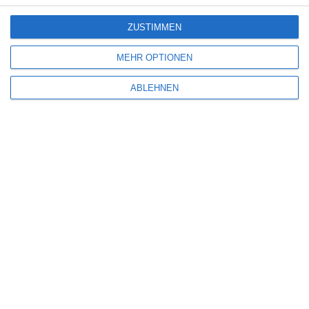
ZUSTIMMEN
MEHR OPTIONEN
ABLEHNEN
Name
*
E-Mail-Adresse
*
Website
Benachrichtige mich über nachfolgende Kommentare via E-Mail.