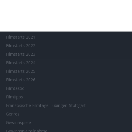
Filmstarts 2017
Filmstarts 2018
Filmstarts 2019
Filmstarts 2020
Filmstarts 2021
Filmstarts 2022
Filmstarts 2023
Filmstarts 2024
Filmstarts 2025
Filmstarts 2026
Filmtastic
Filmtipps
Französische Filmtage Tübingen-Stuttgart
Genres
Gewinnspiele
Gewinnspielteilnahme