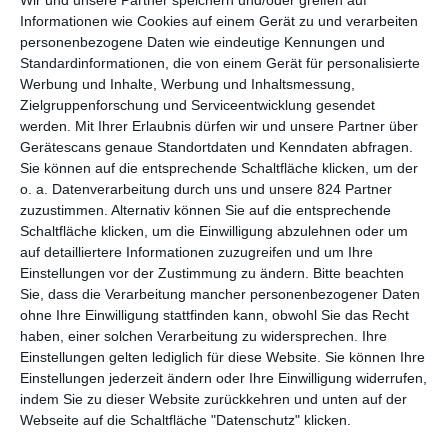
Wir und unsere Partner speichern und/oder greifen auf
hinwegfegte und dabei zahlreiche Missbrauchsfälle enthüllte,
Informationen wie Cookies auf einem Gerät zu und verarbeiten
hat es immer wieder Filme gegeben, die sich mit dem Thema
personenbezogene Daten wie eindeutige Kennungen und
auseinandersetzen. Da war etwa
She Said
, das den Weinstein-
Standardinformationen, die von einem Gerät für personalisierte
Skandal selbst thematisierte.
The Assistant
und auch die Serie
Werbung und Inhalte, Werbung und Inhaltsmessung,
Douglas Is Cancelled
handelten von sexueller Nötigung bei
Zielgruppenforschung und Serviceentwicklung gesendet
Fernsehsehsendern. Schon einige Jahre älter ist der deutsche
werden.
Mit Ihrer Erlaubnis dürfen wir und unsere Partner über
Gerätescans genaue Standortdaten und Kenndaten abfragen.
Fernsehbeitrag
Meine fremde Freundin
, der ebenfalls in
Sie können auf die entsprechende Schaltfläche klicken, um der
diesem thematischen Umfeld spielt. Dabei war dieser keine
o. a. Datenverarbeitung durch uns und unsere 824 Partner
direkte Reaktion auf die bekannt gewordenen Vorfälle.
zuzustimmen. Alternativ können Sie auf die entsprechende
Tatsächlich wurde das
ARD
-Drama schon Monate vor dem
Schaltfläche klicken, um die Einwilligung abzulehnen oder um
Bekanntwerden gedreht, wurde jedoch im zeitlichen Umfeld
auf detailliertere Informationen zuzugreifen und um Ihre
der Enthüllungen ausgestrahlt. Das Timing war da geradezu
Einstellungen vor der Zustimmung zu ändern.
Bitte beachten
unheimlich passend gewählt.
Sie, dass die Verarbeitung mancher personenbezogener Daten
ohne Ihre Einwilligung stattfinden kann, obwohl Sie das Recht
Wobei sich der Film auch gar nicht so sehr mit dem Thema
haben, einer solchen Verarbeitung zu widersprechen. Ihre
auseinandersetzt. Tatsächlich darf man sich sogar fragen, ob
Einstellungen gelten lediglich für diese Website. Sie können Ihre
es nicht etwas fahrlässig war, diese Geschichte so zu erzählen,
Einstellungen jederzeit ändern oder Ihre Einwilligung widerrufen,
während da draußen wahre Fälle aufgearbeitet wurden. So
indem Sie zu dieser Website zurückkehren und unten auf der
verschiebt sich der Fokus mit der Zeit. Es geht gar nicht mehr
Webseite auf die Schaltfläche "Datenschutz" klicken.
so sehr darum, was der mutmaßliche Vergewaltiger getan hat.