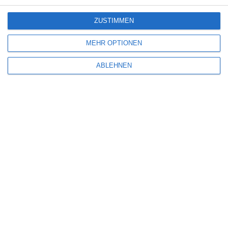
ZUSTIMMEN
MEHR OPTIONEN
ABLEHNEN
Name
*
E-Mail-Adresse
*
Website
Benachrichtige mich über nachfolgende Kommentare via E-Mail.