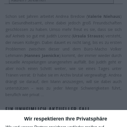
Schon seit Jahren arbeitet Andrea Bredow (
Valerie Niehaus
)
im Gesundheitsamt, ohne dabei jedoch groß Freundschaften
geschlossen zu haben. Umso mehr freut es sie, dass sie sich
auf Anhieb so gut mit Judith Lorenz (
Ursula Strauss
) versteht,
der neuen Kollegin. Dabei dauert es nicht lang, bis es zu ersten
Problemen zwischen dieser und dem Büro-Macho Volker
Lehmann (
Hannes Jaenicke
) kommt, der immer wieder durch
sexuelle Anspielungen unangenehm auffällt. Bei Judith geht er
aber noch einen Schritt weiter, wie sie eines Tages unter
Tränen verrät: Er habe sie im Archiv brutal vergewaltigt. Andrea
drängt sie darauf, den Mann anzuzeigen, will sie dabei auch
unterstützen – was zu jeder Menge Schwierigkeiten führt,
beruflich wie privat …
EIN UNHEIMLICH AKTUELLER FALL
Wir respektieren Ihre Privatsphäre
Seitdem die #MeToo-Bewegung im Herbst 2017 über die Welt