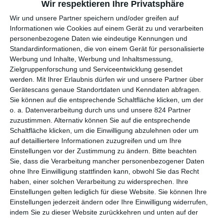
Wir respektieren Ihre Privatsphäre
AUFARBEITUNG EINES SKANDALS
Wir und unsere Partner speichern und/oder greifen auf
Informationen wie Cookies auf einem Gerät zu und verarbeiten
Fünf Jahre ist es mittlerweile her, dass ein Hashtag um die Welt
personenbezogene Daten wie eindeutige Kennungen und
ging: Mit #MeToo signalisierten weltweit Frauen, von Männern
Standardinformationen, die von einem Gerät für personalisierte
bedrängt, belästigt oder sogar vergewaltigt worden zu sein.
Werbung und Inhalte, Werbung und Inhaltsmessung,
Vieles geschah dabei im beruflichen Kontext, wo sie
Zielgruppenforschung und Serviceentwicklung gesendet
Vorgesetzten oder anderen Machtpersonen hilflos ausgeliefert
werden.
Mit Ihrer Erlaubnis dürfen wir und unsere Partner über
Gerätescans genaue Standortdaten und Kenndaten abfragen.
waren. Ein wichtiger Katalysator für die Bewegung waren dabei
Sie können auf die entsprechende Schaltfläche klicken, um der
die in
She Said
beschriebenen Enthüllungen rund um
Harvey
o. a. Datenverarbeitung durch uns und unsere 824 Partner
Weinstein
, der über viele Jahre als Produzent entscheidend
zuzustimmen. Alternativ können Sie auf die entsprechende
das Geschehen in Hollywood mitbestimmte. Sein
Schaltfläche klicken, um die Einwilligung abzulehnen oder um
Machtmissbrauch war dabei zwar ein eher offenes Geheimnis.
auf detailliertere Informationen zuzugreifen und um Ihre
Aber zu viele haben weggeschaut oder mitgemacht, sei es, weil
Einstellungen vor der Zustimmung zu ändern.
Bitte beachten
sie von dem System selbst profitierten oder weil sie nicht
Sie, dass die Verarbeitung mancher personenbezogener Daten
wussten, wie sie gegen dieses System ankommen sollten.
ohne Ihre Einwilligung stattfinden kann, obwohl Sie das Recht
haben, einer solchen Verarbeitung zu widersprechen. Ihre
She Said
beschäftigt sich dann auch weniger mit den
Einstellungen gelten lediglich für diese Website. Sie können Ihre
Übergriffen an sich, auch wenn immer mal wieder einzelne
Einstellungen jederzeit ändern oder Ihre Einwilligung widerrufen,
Beispiele davon nacherzählt werden. Stattdessen handelt es
indem Sie zu dieser Website zurückkehren und unten auf der