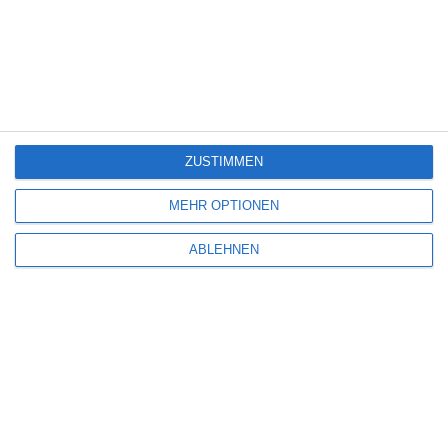
SCHREIBE EINEN KOMMENTAR
Deine E-Mail-Adresse wird nicht veröffentlicht.
Erforderliche Felder sind
mit
*
markiert
ZUSTIMMEN
Kommentar
*
MEHR OPTIONEN
ABLEHNEN
Name
*