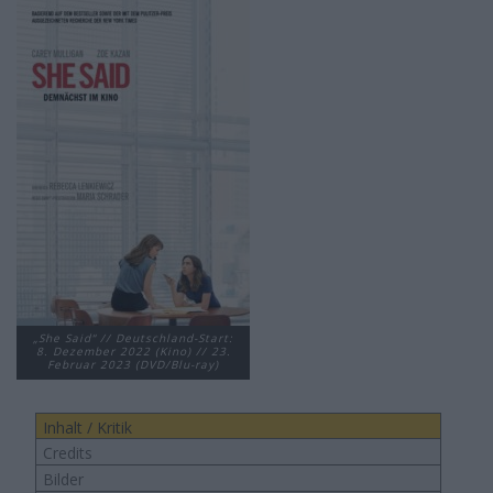
„She Said“ // Deutschland-Start:
8. Dezember 2022 (Kino) // 23.
Februar 2023 (DVD/Blu-ray)
Inhalt / Kritik
Credits
Bilder