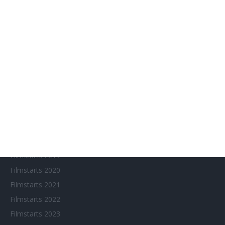
Aktuelle Neuerscheinungen
Amazon Prime Video
Anime on Demand
Arthouse CNMA
Chinesisches Filmfest München
Eventkalender
Fantasy Filmfest Special
Filmfeste
Filmstarts 2017
Filmstarts 2018
Filmstarts 2019
Filmstarts 2020
Filmstarts 2021
Filmstarts 2022
Filmstarts 2023