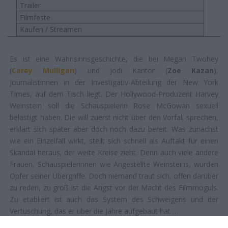
Trailer
Filmfeste
Kaufen / Streamen
Es ist eine Wahnsinnsgeschichte, die bei Megan Twohey
(
Carey Mulligan
) und Jodi Kantor (
Zoe Kazan
),
Journalistinnen in der Investigativ-Abteilung der New York
Times, auf dem Tisch liegt. Der Hollywood-Produzent Harvey
Weinstein soll die Schauspielerin Rose McGowan sexuell
belästigt haben. Die will zuerst nicht über den Vorfall sprechen,
erklärt sich später aber doch noch dazu bereit. Was zunächst
wie ein Einzelfall wirkt, stellt sich schnell als Auftakt für einen
Skandal heraus, der weite Kreise zieht. Denn auch viele andere
Frauen, Schauspielerinnen wie Angestellte Weinsteins, wurden
Opfer seiner Übergriffe. Doch niemand traut sich, offen darüber
zu reden, zu groß ist die Angst vor der Macht des Filmmoguls.
Zu etabliert ist auch das System des Schweigens und der
Vertuschung, das er über die Jahre aufgebaut hat …