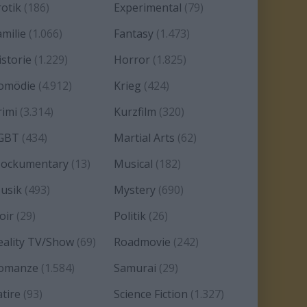
rotik
(186)
Experimental
(79)
amilie
(1.066)
Fantasy
(1.473)
istorie
(1.229)
Horror
(1.825)
omödie
(4.912)
Krieg
(424)
rimi
(3.314)
Kurzfilm
(320)
GBT
(434)
Martial Arts
(62)
ockumentary
(13)
Musical
(182)
usik
(493)
Mystery
(690)
oir
(29)
Politik
(26)
eality TV/Show
(69)
Roadmovie
(242)
omanze
(1.584)
Samurai
(29)
atire
(93)
Science Fiction
(1.327)