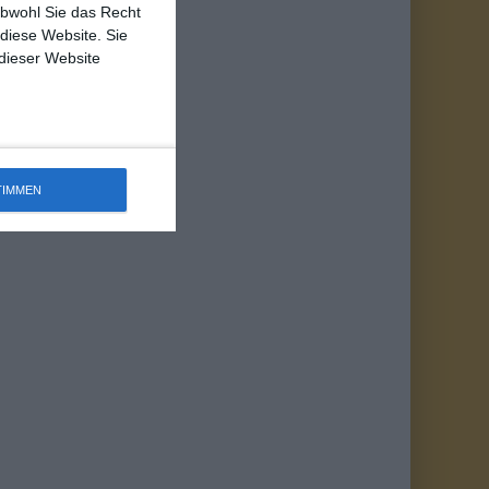
obwohl Sie das Recht
 diese Website. Sie
 dieser Website
TIMMEN