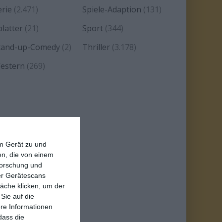
erie
(2.471)
Spiele-Adaption
(131)
platter
(21)
Sport
(344)
tand-up-Comedy
(2)
Thriller
(3.178)
estern
(269)
em Gerät zu und
n, die von einem
forschung und
ber Gerätescans
äche klicken, um der
Sie auf die
ere Informationen
dass die