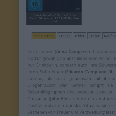
„Black Ritual“ // Deutschland-
Start: 24. Januar 2025 (DVD / Blu-
ray)
Inhalt / Kritik
Credits
Bilder
Trailer
Kaufen
Cora Loewen (
Anna Camp
) wird blutüberst
Notruf gewählt. Im anschließenden Verhör mi
nur Ermittlerin, sondern auch ihre Schwester
ihren Sohn Noah (
Eduardo Campiano III
)
spurlos, als Cora gemeinsam mit ihrem
Drogenrausch war. Seither kämpft sie 
Selbsthilfegruppen und versucht, clean zu b
Grossman (
John Ales
), der ihr ein verstör
Tochter durch ein dunkles Ritual wiederer
Getrieben von Trauer und Verzweiflung lässt s