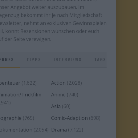
nser Angebot weiter auszubauen. Im
egenzug bekommt ihr je nach Mitgliedschaft
ewsletter, nehmt an exklusiven Gewinnspielen
eil, könnt Rezensionen wünschen oder euch
uf der Seite verewigen.
ENRES
TIPPS
INTERVIEWS
TAGS
benteuer
(1.622)
Action
(2.028)
nimation/Trickfilm
Anime
(740)
.941)
Asia
(60)
iographie
(765)
Comic-Adaption
(698)
okumentation
(2.054)
Drama
(7.122)