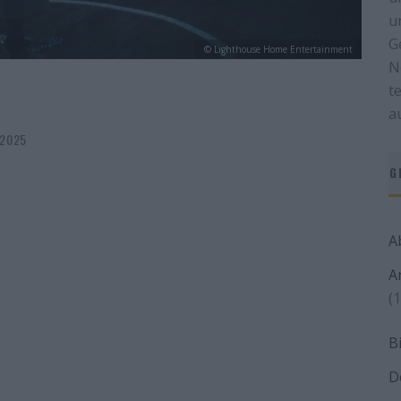
u
G
© Lighthouse Home Entertainment
N
t
a
 2025
G
A
A
(1
B
D