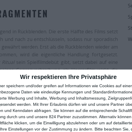
S
FRAGMENTEN
S
S
end in Rückblenden. Die erste Hälfte des Films setzt
ch und nach zu entschlüsseln, sodass nur sporadisch
W
l gewährt werden. Erst als die Rückblenden wieder am
men, wird die eigentliche Handlung fortgesetzt.
 Ritual
sein Spielfilmdebüt gibt, setzt dabei auf eine
 seiner Genrezuschreibung als Horrorfilm wirkt die
Wir respektieren Ihre Privatsphäre
 sich wohl durch Marcheses dokumentarische Wurzeln
iner Doku über Morde an Polizisten, erstmals auf sich
ner speichern und/oder greifen auf Informationen wie Cookies auf ein
nbezogene Daten wie eindeutige Kennungen und Standardinformatione
sierte Werbung und Inhalte, Werbung und Inhaltsmessung, Zielgruppen
en, Coras innere Zerrissenheit und ihren Kampf mit
gesendet werden.
Mit Ihrer Erlaubnis dürfen wir und unsere Partner ü
n und Kenndaten abfragen. Sie können auf die entsprechende Schaltfl
ellen. Ihre emotionale Zerrissenheit ist spürbar, und
ung durch uns und unsere 824 Partner zuzustimmen. Alternativ können 
hwester – die ihr kein Wort vom Ritual glaubt – wird
fläche klicken, um die Einwilligung abzulehnen oder um auf detailliert
pannung bleibt dabei vollkommen auf der Strecke.
Ihre Einstellungen vor der Zustimmung zu ändern.
Bitte beachten Sie, 