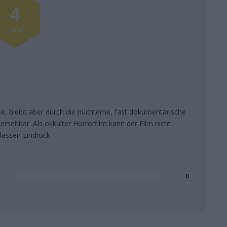
4
von 10
se, bleibt aber durch die nüchterne, fast dokumentarische
ersehbar. Als okkulter Horrorfilm kann der Film nicht
blassen Eindruck
0