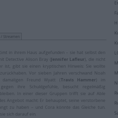
E
F
H
K
 / Streamen
K
römt in ihrem Haus aufgefunden – sie hat selbst den
L
t Detective Alison Bray (
Jennifer Lafleur
), die nicht
M
 ist, gibt sie einen kryptischen Hinweis: Sie wollte
 zurückhaben. Vor sieben Jahren verschwand Noah
M
 damaligen Freund Wyatt (
Travis Hammer
) im
N
gegen ihre Schuldgefühle, besucht regelmäßig
R
leiben. In einer dieser Gruppen trifft sie auf Able
endes Angebot macht: Er behauptet, seine verstorbene
R
langt zu haben – und Cora könnte das Gleiche tun.
S
ie sich darauf ein.