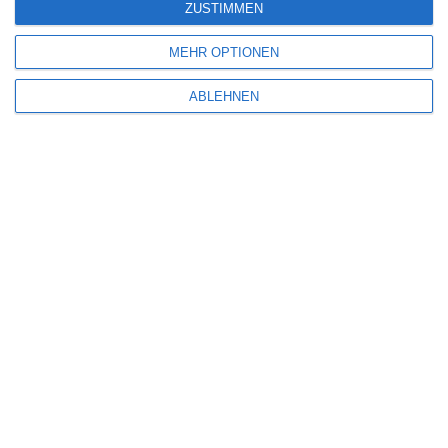
ZUSTIMMEN
MEHR OPTIONEN
Name
*
ABLEHNEN
E-Mail-Adresse
*
Website
Benachrichtige mich über nachfolgende Kommentare via E-Mail.
Benachrichtige mich über neue Beiträge via E-Mail.