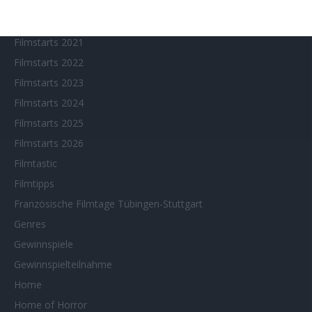
Filmstarts 2019
Filmstarts 2020
Filmstarts 2021
Filmstarts 2022
Filmstarts 2023
Filmstarts 2024
Filmstarts 2025
Filmstarts 2026
Filmtastic
Filmtipps
Französische Filmtage Tübingen-Stuttgart
Genres
Gewinnspiele
Gewinnspielteilnahme
Home
Home of Horror