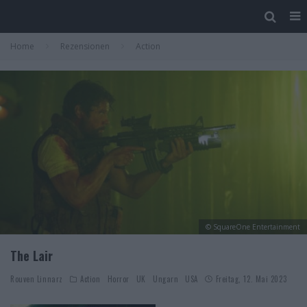
Home
Rezensionen
Action
© SquareOne Entertainment
The Lair
Rouven Linnarz
Action
Horror
UK
Ungarn
USA
Freitag, 12. Mai 2023