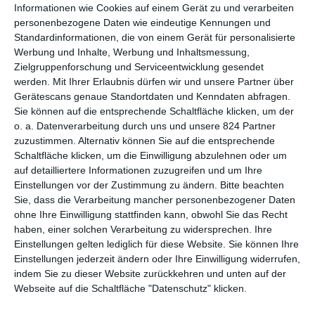
Kommandant glaubt ihr auch nicht, wird aber misstrauisch und
Informationen wie Cookies auf einem Gerät zu und verarbeiten
fragt bei seinen Vorgesetzten nach, während Kates Wunden
personenbezogene Daten wie eindeutige Kennungen und
verarztet werden. In Sicherheit ist sie aber keineswegs, denn
Standardinformationen, die von einem Gerät für personalisierte
als es Abend wird, wird der Stützpunkt von einer Heerschar von
Werbung und Inhalte, Werbung und Inhaltsmessung,
Monster attackiert.
Zielgruppenforschung und Serviceentwicklung gesendet
werden.
Mit Ihrer Erlaubnis dürfen wir und unsere Partner über
Gerätescans genaue Standortdaten und Kenndaten abfragen.
RÜCKKEHR ZUM ALTEN
Sie können auf die entsprechende Schaltfläche klicken, um der
o. a. Datenverarbeitung durch uns und unsere 824 Partner
The Lair
ist die zweite Kollaboration von Regisseur
Neil
zuzustimmen. Alternativ können Sie auf die entsprechende
Marshall
mit seiner Lebenspartnerin Charlotte Kirk, die nicht
Schaltfläche klicken, um die Einwilligung abzulehnen oder um
nur die Hauptrolle übernahm, sondern auch am Skript
auf detailliertere Informationen zuzugreifen und um Ihre
Einstellungen vor der Zustimmung zu ändern.
Bitte beachten
mitschrieb und den Film mitproduzierte. In Interview vergleicht
Sie, dass die Verarbeitung mancher personenbezogener Daten
Marshall
The Lair
gerne mit der letzten Zusammenarbeit
The
ohne Ihre Einwilligung stattfinden kann, obwohl Sie das Recht
Reckoning
, wobei das aktuelle Projekt für ihn eine Rückkehr
haben, einer solchen Verarbeitung zu widersprechen. Ihre
zum Ton und der Ästhetik seiner Filme
The Descent
und
Dog
Einstellungen gelten lediglich für diese Website. Sie können Ihre
Soldiers
sei. Das dürfte besonders Freunde der Mischung von
Einstellungen jederzeit ändern oder Ihre Einwilligung widerrufen,
Action und Horror freuen, für die der Filmemacher bekannt ist,
indem Sie zu dieser Website zurückkehren und unten auf der
auch wenn
The Lair
nicht an die Qualität dieser Frühwerke
Webseite auf die Schaltfläche "Datenschutz" klicken.
heranreicht.