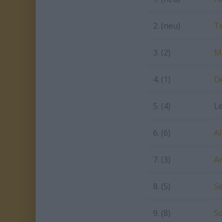
2. (neu)
T
3. (2)
M
4. (1)
De
5. (4)
Le
6. (6)
Al
7. (3)
A
8. (5)
Se
9. (8)
S