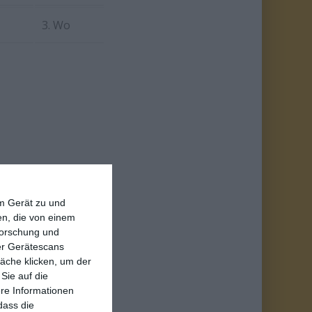
3. Wo
em Gerät zu und
EMAIL
n, die von einem
forschung und
ber Gerätescans
äche klicken, um der
Sie auf die
ere Informationen
dass die