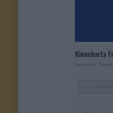
Kinocharts Fr
Die Redaktion
Kinoch
« Letzte W
1. (neu)
Fa