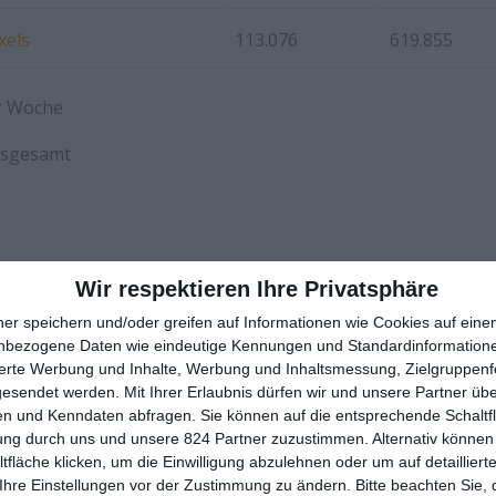
xels
113.076
619.855
r Woche
nsgesamt
Wir respektieren Ihre Privatsphäre
ner speichern und/oder greifen auf Informationen wie Cookies auf ein
TWITTER
PINTEREST
nbezogene Daten wie eindeutige Kennungen und Standardinformatione
sierte Werbung und Inhalte, Werbung und Inhaltsmessung, Zielgruppen
gesendet werden.
Mit Ihrer Erlaubnis dürfen wir und unsere Partner ü
ÄGE
n und Kenndaten abfragen. Sie können auf die entsprechende Schaltfl
ung durch uns und unsere 824 Partner zuzustimmen. Alternativ können 
fläche klicken, um die Einwilligung abzulehnen oder um auf detailliert
Ihre Einstellungen vor der Zustimmung zu ändern.
Bitte beachten Sie, 