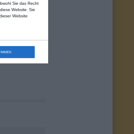
obwohl Sie das Recht
 diese Website. Sie
 dieser Website
 JULI – 2. AUGUST
TIMMEN
nocharts Südkorea
st 2026