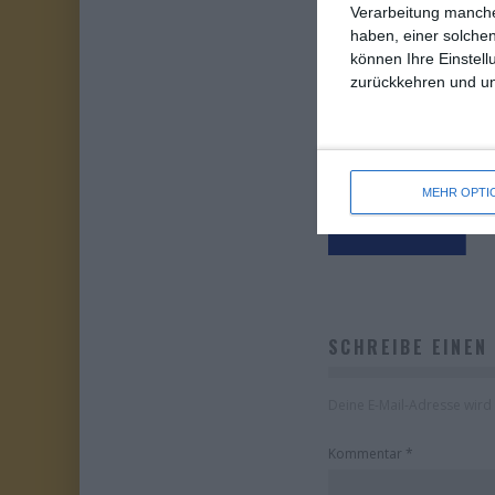
Verarbeitung manche
haben, einer solchen
können Ihre Einstell
zurückkehren und unt
KINOCHARTS FR
A
MEHR OPTI
Die Redaktion
Ki
Donner
SCHREIBE EINEN
Deine E-Mail-Adresse wird n
Kommentar
*