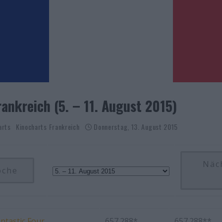
ankreich (5. – 11. August 2015)
arts
Kinocharts Frankreich
Donnerstag, 13. August 2015
Näc
oche
ntastic Four
657.288*
657.288**