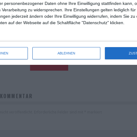
r personenbezogener Daten ohne Ihre Einwilligung stattfinden kann, 
 Verarbeitung zu widersprechen. Ihre Einstellungen gelten lediglich für
ungen jederzeit ändern oder Ihre Einwilligung widerrufen, indem Sie zu
en auf der Webseite auf die Schaltfläche "Datenschutz" klicken.
ANKREICH (29. JULI – 4.
KINOCHARTS SÜDKOREA (31.
UGUST 2026)
2026)
ONEN
ABLEHNEN
ZUS
nocharts
Kinocharts Frankreich
Die Redaktion
Kinocharts
Ki
stag, 6. August 2026
Mittwoch, 5. Augu
 KOMMENTAR
icht veröffentlicht.
Erforderliche Felder sind mit
*
markiert