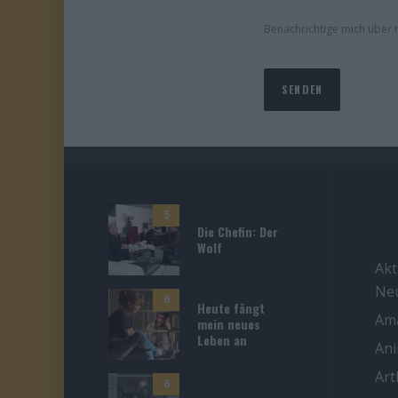
Benachrichtige mich über n
5
Die Chefin: Der
Wolf
Akt
Ne
6
Heute fängt
Ama
mein neues
Leben an
An
Ar
6