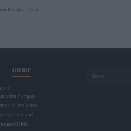
eue Beiträge via E-Mail.
SITEMAP
uelle
uerscheinungen
zon Prime Video
ime on Demand
thouse CNMA