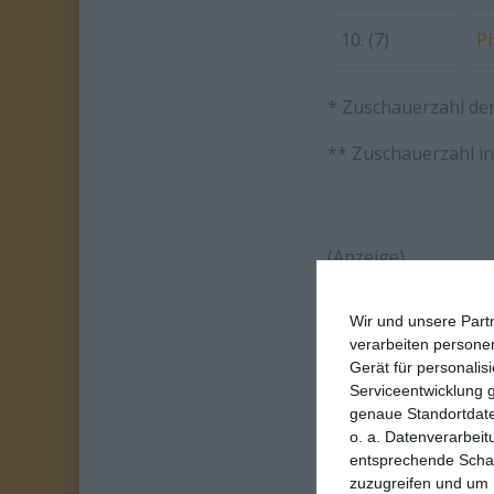
10. (7)
Pi
* Zuschauerzahl de
** Zuschauerzahl i
(Anzeige)
Wir und unsere Part
FACEBOOK
verarbeiten persone
Gerät für personali
Serviceentwicklung 
ÄHNLICHE BEITR
genaue Standortdate
o. a. Datenverarbeit
entsprechende Schalt
zuzugreifen und um 