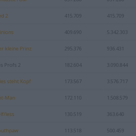
ed 2
415.709
415.709
inions
409.690
5.342.303
r kleine Prinz
295.376
936.431
s Profs 2
182.604
3.090.844
les steht Kopf
173.567
3.576.717
nt-Man
172.110
1.508.579
lf/less
130.519
363.640
outhpaw
113.518
500.459