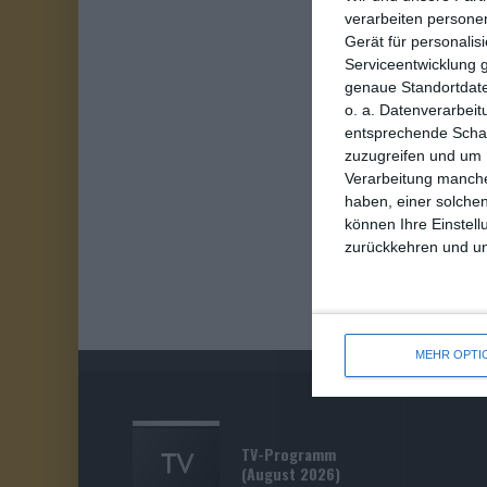
verarbeiten persone
Gerät für personali
Serviceentwicklung 
genaue Standortdate
o. a. Datenverarbeit
entsprechende Schalt
zuzugreifen und um 
Verarbeitung manche
haben, einer solchen
können Ihre Einstell
zurückkehren und unt
MEHR OPTI
TV-Programm
(August 2026)