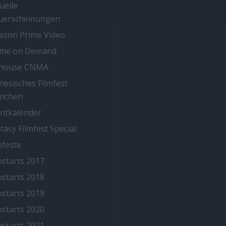
uelle
uerscheinungen
zon Prime Video
ime on Demand
thouse CNMA
nesisches Filmfest
nchen
ntkalender
tasy Filmfest Special
mfeste
mstarts 2017
mstarts 2018
mstarts 2019
mstarts 2020
mstarts 2021