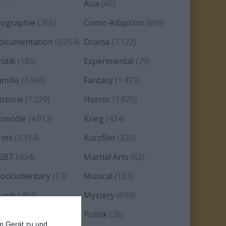
Asia
(60)
iographie
(765)
Comic-Adaption
(698)
okumentation
(2.054)
Drama
(7.122)
rotik
(186)
Experimental
(79)
amilie
(1.066)
Fantasy
(1.473)
istorie
(1.229)
Horror
(1.825)
omödie
(4.912)
Krieg
(424)
rimi
(3.314)
Kurzfilm
(320)
GBT
(434)
Martial Arts
(62)
ockumentary
(13)
Musical
(182)
usik
(493)
Mystery
(690)
oir
(29)
Politik
(26)
em Gerät zu und