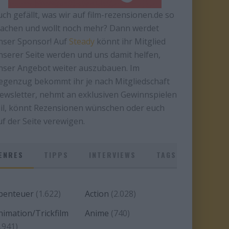
uch gefällt, was wir auf film-rezensionen.de so
achen und wollt noch mehr? Dann werdet
nser Sponsor! Auf
Steady
könnt ihr Mitglied
nserer Seite werden und uns damit helfen,
nser Angebot weiter auszubauen. Im
egenzug bekommt ihr je nach Mitgliedschaft
ewsletter, nehmt an exklusiven Gewinnspielen
eil, könnt Rezensionen wünschen oder euch
uf der Seite verewigen.
ENRES
TIPPS
INTERVIEWS
TAGS
benteuer
(1.622)
Action
(2.028)
nimation/Trickfilm
Anime
(740)
.941)