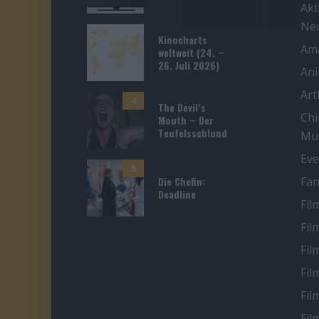
Akt
Ne
Kinocharts
Ama
weltweit (24. –
26. Juli 2026)
An
Ar
4
The Devil’s
Chi
Mouth – Der
Teufelsschlund
Mü
Eve
5
Die Chefin:
Fan
Deadline
Fil
Fil
Fil
Fil
Fil
Fil