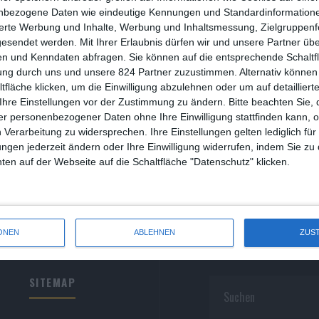
R
nbezogene Daten wie eindeutige Kennungen und Standardinformatione
sierte Werbung und Inhalte, Werbung und Inhaltsmessung, Zielgruppen
R
gesendet werden.
Mit Ihrer Erlaubnis dürfen wir und unsere Partner ü
n und Kenndaten abfragen. Sie können auf die entsprechende Schaltfl
S
ung durch uns und unsere 824 Partner zuzustimmen. Alternativ können 
fläche klicken, um die Einwilligung abzulehnen oder um auf detailliert
S
Ihre Einstellungen vor der Zustimmung zu ändern.
Bitte beachten Sie, 
r personenbezogener Daten ohne Ihre Einwilligung stattfinden kann, 
S
 Verarbeitung zu widersprechen. Ihre Einstellungen gelten lediglich für
S
ungen jederzeit ändern oder Ihre Einwilligung widerrufen, indem Sie zu
en auf der Webseite auf die Schaltfläche "Datenschutz" klicken.
W
ONEN
ABLEHNEN
ZUS
SITEMAP