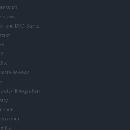
pressum
erviews
o- und DVD-Starts
takt
ks
BI
flix
este Reviews
ws
träts/Filmografien
vacy
tgeber
zensionen
mflix