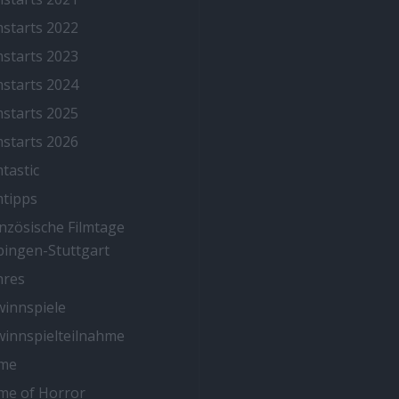
mstarts 2022
mstarts 2023
mstarts 2024
mstarts 2025
mstarts 2026
mtastic
mtipps
nzösische Filmtage
ingen-Stuttgart
nres
innspiele
innspielteilnahme
me
me of Horror