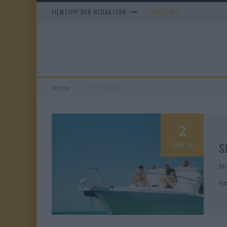
FILMTIPP DER REDAKTION
EVERYTIME
WHAM! – 10 DAYS IN CHIN
IM SPIEGEL MEINER MUTTE
DUELL IN DER SONNE
Home
Tara Phillips
2
S
VON 10
Ol
Fu