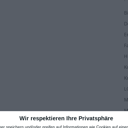
B
D
E
F
H
K
K
L
M
M
Wir respektieren Ihre Privatsphäre
N
ner speichern und/oder greifen auf Informationen wie Cookies auf ein