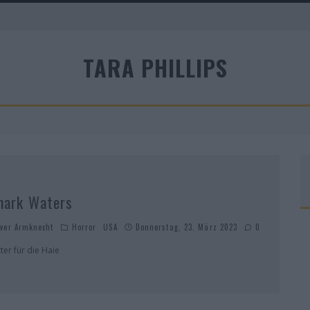
A
TARA PHILLIPS
R
hark Waters
iver Armknecht
Horror
USA
Donnerstag, 23. März 2023
0
tter für die Haie