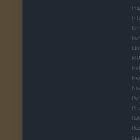
Im
Int
Kin
Kon
Lin
MU
Net
Neu
Ne
Por
Pri
Ra
Re
Spa