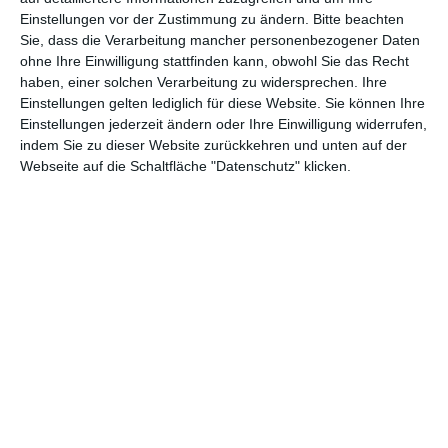
Einstellungen vor der Zustimmung zu ändern.
Bitte beachten
Abenteuer
(1.623)
Action
(2.028)
Sie, dass die Verarbeitung mancher personenbezogener Daten
ohne Ihre Einwilligung stattfinden kann, obwohl Sie das Recht
Animation/Trickfilm
(1.941)
Anime
(740)
haben, einer solchen Verarbeitung zu widersprechen. Ihre
Asia
(60)
Biographie
(765)
Einstellungen gelten lediglich für diese Website. Sie können Ihre
Einstellungen jederzeit ändern oder Ihre Einwilligung widerrufen,
Comic-Adaption
(698)
Dokumentation
(2.054)
indem Sie zu dieser Website zurückkehren und unten auf der
Webseite auf die Schaltfläche "Datenschutz" klicken.
Drama
(7.123)
Erotik
(186)
Experimental
(79)
Familie
(1.066)
Fantasy
(1.473)
Historie
(1.229)
Horror
(1.825)
Komödie
(4.913)
Krieg
(424)
Krimi
(3.316)
Kurzfilm
(320)
LGBT
(434)
Martial Arts
(62)
Mockumentary
(13)
Musical
(182)
Musik
(493)