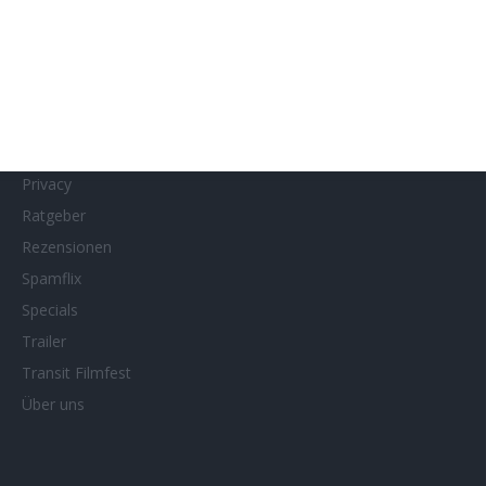
MUBI
Netflix
Neueste Reviews
News
Porträts/Filmografien
Privacy
Ratgeber
Rezensionen
Spamflix
Specials
Trailer
Transit Filmfest
Über uns