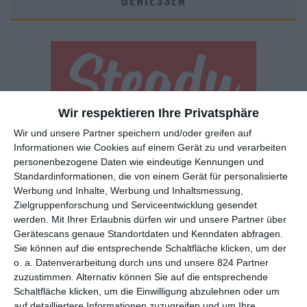
GENIESSEN
Wir respektieren Ihre Privatsphäre
Wir und unsere Partner speichern und/oder greifen auf
Euch gefällt, was wir auf film-rezensionen.de so machen und
Informationen wie Cookies auf einem Gerät zu und verarbeiten
wollt noch mehr? Dann werdet unser Sponsor! Auf
Steady
könnt
personenbezogene Daten wie eindeutige Kennungen und
ihr Mitglied unserer Seite werden und uns damit helfen, unser
Standardinformationen, die von einem Gerät für personalisierte
Angebot weiter auszubauen. Im Gegenzug bekommt ihr je nach
Werbung und Inhalte, Werbung und Inhaltsmessung,
Mitgliedschaft Newsletter, nehmt an exklusiven Gewinnspielen
Zielgruppenforschung und Serviceentwicklung gesendet
teil, könnt Rezensionen wünschen oder euch auf der Seite
werden.
Mit Ihrer Erlaubnis dürfen wir und unsere Partner über
verewigen.
Gerätescans genaue Standortdaten und Kenndaten abfragen.
Sie können auf die entsprechende Schaltfläche klicken, um der
o. a. Datenverarbeitung durch uns und unsere 824 Partner
GENRES
TIPPS
INTERVIEWS
TAGS
zuzustimmen. Alternativ können Sie auf die entsprechende
Schaltfläche klicken, um die Einwilligung abzulehnen oder um
auf detailliertere Informationen zuzugreifen und um Ihre