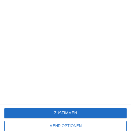
7
Lebensansichten eines Huhns
TV-Programm (August 2026)
Kinocharts weltweit (24. – 26. Juli 2026)
ZUSTIMMEN
SITEMAP
MEHR OPTIONEN