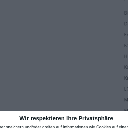
B
D
E
F
H
K
K
L
M
M
Wir respektieren Ihre Privatsphäre
N
ner speichern und/oder greifen auf Informationen wie Cookies auf ein