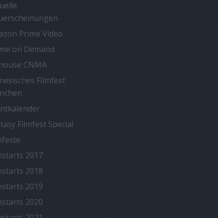
uelle
uerscheinungen
zon Prime Video
ime on Demand
thouse CNMA
nesisches Filmfest
nchen
ntkalender
tasy Filmfest Special
mfeste
mstarts 2017
mstarts 2018
mstarts 2019
mstarts 2020
mstarts 2021