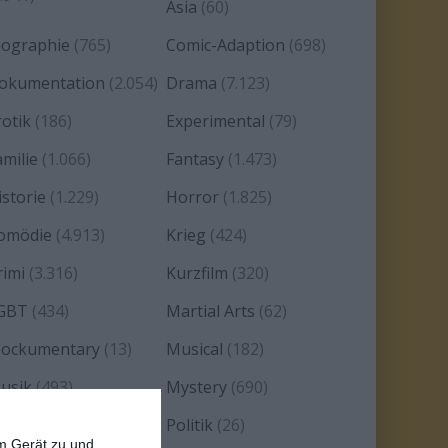
Asia
(60)
iographie
(765)
Comic-Adaption
(698)
okumentation
(2.054)
Drama
(7.123)
rotik
(186)
Experimental
(79)
amilie
(1.066)
Fantasy
(1.473)
istorie
(1.229)
Horror
(1.825)
omödie
(4.913)
Krieg
(424)
rimi
(3.316)
Kurzfilm
(320)
GBT
(434)
Martial Arts
(62)
ockumentary
(13)
Musical
(182)
usik
(493)
Mystery
(690)
oir
(29)
Politik
(26)
em Gerät zu und