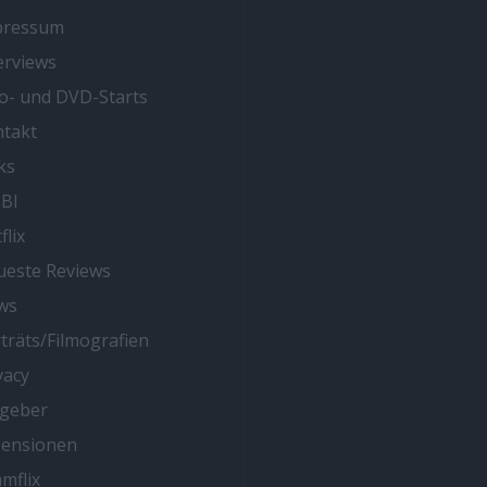
pressum
erviews
o- und DVD-Starts
takt
ks
BI
flix
este Reviews
ws
träts/Filmografien
vacy
tgeber
zensionen
mflix