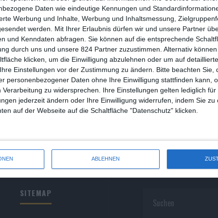
R
nbezogene Daten wie eindeutige Kennungen und Standardinformatione
sierte Werbung und Inhalte, Werbung und Inhaltsmessung, Zielgruppen
R
gesendet werden.
Mit Ihrer Erlaubnis dürfen wir und unsere Partner ü
n und Kenndaten abfragen. Sie können auf die entsprechende Schaltfl
S
ung durch uns und unsere 824 Partner zuzustimmen. Alternativ können 
fläche klicken, um die Einwilligung abzulehnen oder um auf detailliert
S
Ihre Einstellungen vor der Zustimmung zu ändern.
Bitte beachten Sie, 
r personenbezogener Daten ohne Ihre Einwilligung stattfinden kann, 
S
 Verarbeitung zu widersprechen. Ihre Einstellungen gelten lediglich für
S
ungen jederzeit ändern oder Ihre Einwilligung widerrufen, indem Sie zu
en auf der Webseite auf die Schaltfläche "Datenschutz" klicken.
W
ONEN
ABLEHNEN
ZUS
SITEMAP