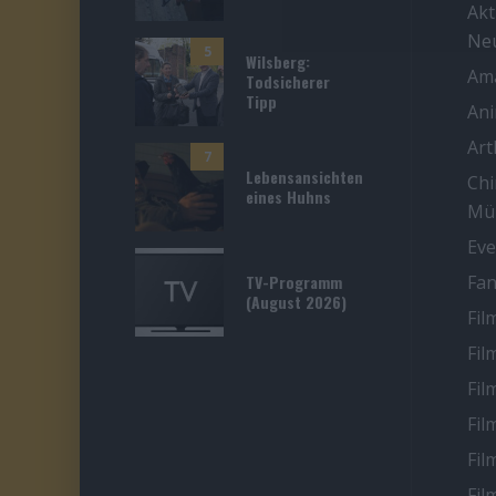
Akt
Ne
5
Wilsberg:
Ama
Todsicherer
Tipp
An
Ar
7
Lebensansichten
Chi
eines Huhns
Mü
Eve
TV-Programm
Fan
(August 2026)
Fil
Fil
Fil
Fil
Fil
Fil