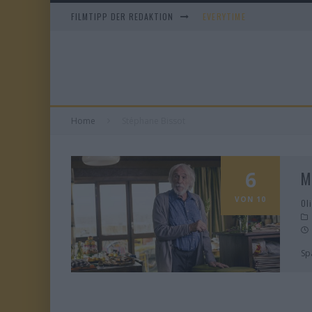
FILMTIPP DER REDAKTION
EVERYTIME
WHAM! – 10 DAYS IN CHIN
IM SPIEGEL MEINER MUTTE
DUELL IN DER SONNE
Home
Stéphane Bissot
6
M
VON 10
Ol
Sp