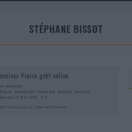
A
STÉPHANE BISSOT
R
onsieur Pierre geht online
iver Armknecht
Belgien
Deutschland
Frankreich
Komödie
Romanze
Sonntag, 11. März 2018
0
äte Pseudo-Liebe in Zeiten des Internets