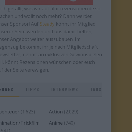
uch gefällt, was wir auf film-rezensionen.de so
achen und wollt noch mehr? Dann werdet
nser Sponsor! Auf
Steady
könnt ihr Mitglied
nserer Seite werden und uns damit helfen,
nser Angebot weiter auszubauen. Im
egenzug bekommt ihr je nach Mitgliedschaft
ewsletter, nehmt an exklusiven Gewinnspielen
eil, könnt Rezensionen wünschen oder euch
uf der Seite verewigen.
ENRES
TIPPS
INTERVIEWS
TAGS
benteuer
(1.623)
Action
(2.029)
nimation/Trickfilm
Anime
(740)
.941)