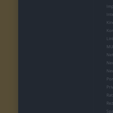
Im
Int
Kin
Kon
Lin
MU
Net
Neu
Ne
Por
Pri
Ra
Re
Spa