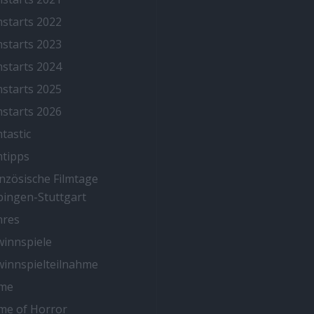
mstarts 2022
mstarts 2023
mstarts 2024
mstarts 2025
mstarts 2026
mtastic
mtipps
nzösische Filmtage
ingen-Stuttgart
nres
innspiele
innspielteilnahme
me
me of Horror