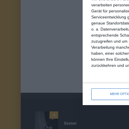
verarbeiten persone
Gerät für personali
Serviceentwicklung 
genaue Standortdate
o. a. Datenverarbeit
entsprechende Schalt
zuzugreifen und um 
Verarbeitung manche
haben, einer solchen
können Ihre Einstell
zurückkehren und unt
MEHR OPTI
4
Gunner