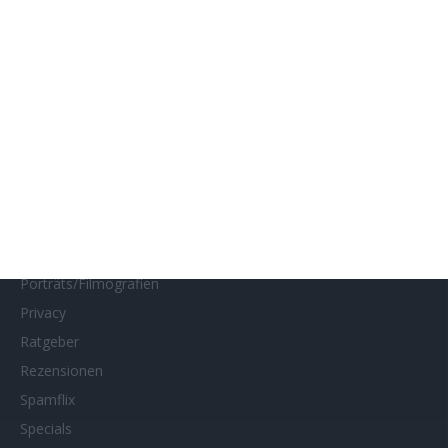
Impressum
Interviews
Kino- und DVD-Starts
Kontakt
Links
MUBI
Netflix
Neueste Reviews
News
Porträts/Filmografien
Privacy
Ratgeber
Rezensionen
Spamflix
Specials