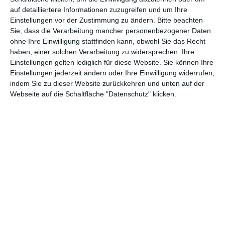
teil, könnt Rezensionen wünschen oder euch auf der Seite
auf detailliertere Informationen zuzugreifen und um Ihre
verewigen.
Einstellungen vor der Zustimmung zu ändern.
Bitte beachten
Sie, dass die Verarbeitung mancher personenbezogener Daten
ohne Ihre Einwilligung stattfinden kann, obwohl Sie das Recht
GENRES
TIPPS
INTERVIEWS
TAGS
haben, einer solchen Verarbeitung zu widersprechen. Ihre
Einstellungen gelten lediglich für diese Website. Sie können Ihre
Einstellungen jederzeit ändern oder Ihre Einwilligung widerrufen,
indem Sie zu dieser Website zurückkehren und unten auf der
Abenteuer
(1.624)
Action
(2.034)
Webseite auf die Schaltfläche "Datenschutz" klicken.
Animation/Trickfilm
(1.943)
Anime
(740)
Asia
(60)
Biographie
(766)
Comic-Adaption
(699)
Dokumentation
(2.056)
Drama
(7.130)
Erotik
(187)
Experimental
(79)
Familie
(1.069)
Fantasy
(1.474)
Historie
(1.230)
Horror
(1.827)
Komödie
(4.922)