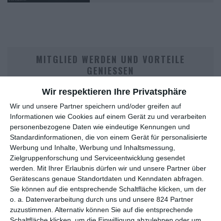
MITGLIED WERDEN UND VORTEILE
GENIESSEN
Wir respektieren Ihre Privatsphäre
Wir und unsere Partner speichern und/oder greifen auf
Informationen wie Cookies auf einem Gerät zu und verarbeiten
personenbezogene Daten wie eindeutige Kennungen und
Standardinformationen, die von einem Gerät für personalisierte
Werbung und Inhalte, Werbung und Inhaltsmessung,
Zielgruppenforschung und Serviceentwicklung gesendet
werden.
Mit Ihrer Erlaubnis dürfen wir und unsere Partner über
Euch gefällt, was wir auf film-rezensionen.de so machen und
Gerätescans genaue Standortdaten und Kenndaten abfragen.
wollt noch mehr? Dann werdet unser Sponsor! Auf
Steady
könnt
Sie können auf die entsprechende Schaltfläche klicken, um der
ihr Mitglied unserer Seite werden und uns damit helfen, unser
o. a. Datenverarbeitung durch uns und unsere 824 Partner
Angebot weiter auszubauen. Im Gegenzug bekommt ihr je nach
zuzustimmen. Alternativ können Sie auf die entsprechende
Mitgliedschaft Newsletter, nehmt an exklusiven Gewinnspielen
Schaltfläche klicken, um die Einwilligung abzulehnen oder um