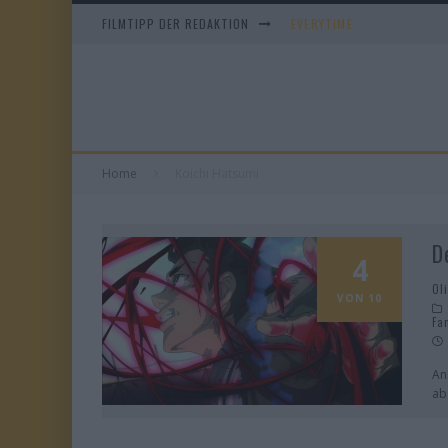
FILMTIPP DER REDAKTION
EVERYTIME
WHAM! – 10 DAYS IN CHIN
IM SPIEGEL MEINER MUTTE
DUELL IN DER SONNE
Home
Koichi Hatsumi
D
4
Ol
VON 10
Fa
An
ab