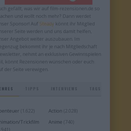
uch gefällt, was wir auf film-rezensionen.de so
achen und wollt noch mehr? Dann werdet
nser Sponsor! Auf
Steady
könnt ihr Mitglied
nserer Seite werden und uns damit helfen,
nser Angebot weiter auszubauen. Im
egenzug bekommt ihr je nach Mitgliedschaft
ewsletter, nehmt an exklusiven Gewinnspielen
eil, könnt Rezensionen wünschen oder euch
uf der Seite verewigen.
ENRES
TIPPS
INTERVIEWS
TAGS
benteuer
(1.622)
Action
(2.028)
nimation/Trickfilm
Anime
(740)
.941)