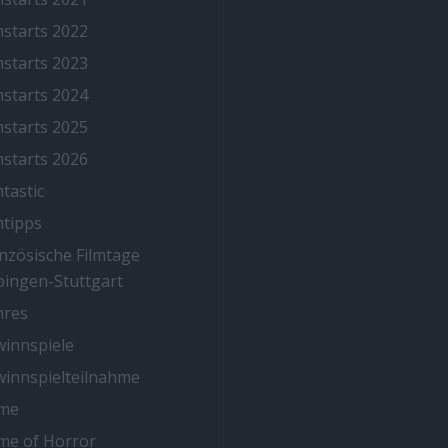
mstarts 2022
mstarts 2023
mstarts 2024
mstarts 2025
mstarts 2026
mtastic
mtipps
nzösische Filmtage
ingen-Stuttgart
nres
innspiele
innspielteilnahme
me
me of Horror