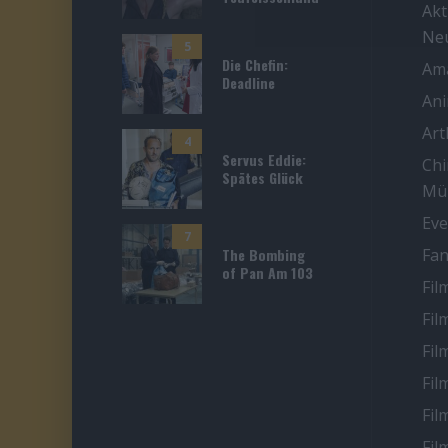
Akt
Ne
5
Die Chefin:
Ama
Deadline
An
Ar
4
Servus Eddie:
Chi
Spätes Glück
Mü
Eve
7
The Bombing
Fan
of Pan Am 103
Fil
Fil
Fil
Fil
Fil
Fil