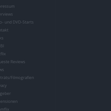
pressum
erviews
o- und DVD-Starts
takt
ks
BI
flix
este Reviews
ws
träts/Filmografien
vacy
tgeber
zensionen
mflix