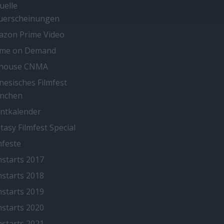
uelle
uerscheinungen
zon Prime Video
ime on Demand
thouse CNMA
nesisches Filmfest
nchen
ntkalender
tasy Filmfest Special
mfeste
mstarts 2017
mstarts 2018
mstarts 2019
mstarts 2020
mstarts 2021