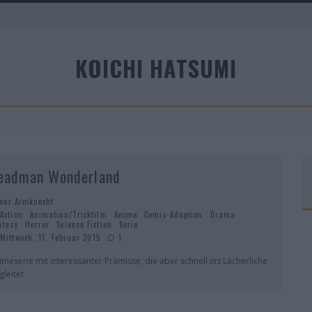
A
KOICHI HATSUMI
R
eadman Wonderland
iver Armknecht
Action
Animation/Trickfilm
Anime
Comic-Adaption
Drama
ntasy
Horror
Science Fiction
Serie
Mittwoch, 11. Februar 2015
1
imeserie mit interessanter Prämisse, die aber schnell ins Lächerliche
gleitet