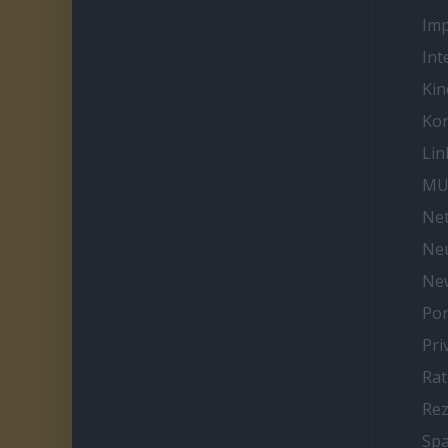
Im
Int
Kin
Kon
Lin
MU
Net
Neu
Ne
Por
Pri
Ra
Re
Spa