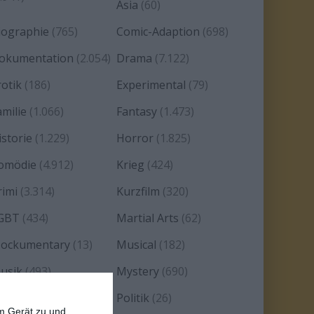
Asia
(60)
iographie
(765)
Comic-Adaption
(698)
okumentation
(2.054)
Drama
(7.122)
rotik
(186)
Experimental
(79)
amilie
(1.066)
Fantasy
(1.473)
istorie
(1.229)
Horror
(1.825)
omödie
(4.912)
Krieg
(424)
rimi
(3.314)
Kurzfilm
(320)
GBT
(434)
Martial Arts
(62)
ockumentary
(13)
Musical
(182)
usik
(493)
Mystery
(690)
oir
(29)
Politik
(26)
em Gerät zu und