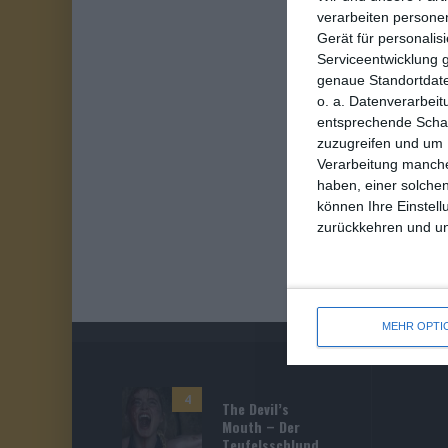
verarbeiten persone
Gerät für personali
Serviceentwicklung 
genaue Standortdate
o. a. Datenverarbeit
entsprechende Schalt
zuzugreifen und um 
Verarbeitung manche
haben, einer solchen
können Ihre Einstell
zurückkehren und unt
MEHR OPTI
4
The Devil’s
Mouth – Der
Teufelsschlund