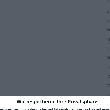
B
D
E
F
H
K
K
L
M
M
Wir respektieren Ihre Privatsphäre
N
ner speichern und/oder greifen auf Informationen wie Cookies auf ein