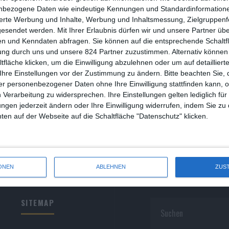
R
nbezogene Daten wie eindeutige Kennungen und Standardinformatione
sierte Werbung und Inhalte, Werbung und Inhaltsmessung, Zielgruppen
R
gesendet werden.
Mit Ihrer Erlaubnis dürfen wir und unsere Partner ü
n und Kenndaten abfragen. Sie können auf die entsprechende Schaltfl
S
ung durch uns und unsere 824 Partner zuzustimmen. Alternativ können 
fläche klicken, um die Einwilligung abzulehnen oder um auf detailliert
S
Ihre Einstellungen vor der Zustimmung zu ändern.
Bitte beachten Sie, 
r personenbezogener Daten ohne Ihre Einwilligung stattfinden kann, 
S
 Verarbeitung zu widersprechen. Ihre Einstellungen gelten lediglich für
S
ungen jederzeit ändern oder Ihre Einwilligung widerrufen, indem Sie zu
en auf der Webseite auf die Schaltfläche "Datenschutz" klicken.
W
ONEN
ABLEHNEN
ZUS
SITEMAP