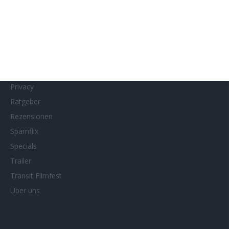
MUBI
Netflix
Neueste Reviews
News
Porträts/Filmografien
Privacy
Ratgeber
Rezensionen
Spamflix
Specials
Trailer
Transit Filmfest
Über uns