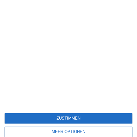
6
Heute fängt mein neues Leben an
6
The Last House
Eli Roth [Interview]
ZUSTIMMEN
SITEMAP
MEHR OPTIONEN