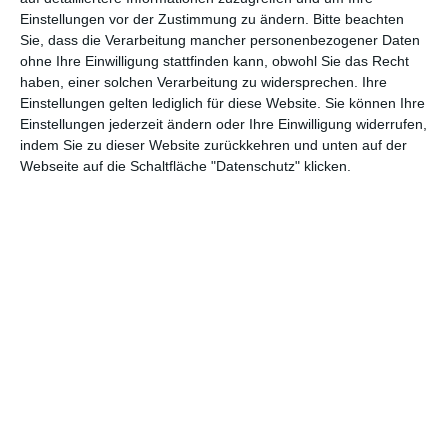
Einstellungen vor der Zustimmung zu ändern.
Bitte beachten
Abenteuer
(1.624)
Action
(2.033)
Sie, dass die Verarbeitung mancher personenbezogener Daten
ohne Ihre Einwilligung stattfinden kann, obwohl Sie das Recht
Animation/Trickfilm
(1.942)
Anime
(740)
haben, einer solchen Verarbeitung zu widersprechen. Ihre
Asia
(60)
Biographie
(766)
Einstellungen gelten lediglich für diese Website. Sie können Ihre
Einstellungen jederzeit ändern oder Ihre Einwilligung widerrufen,
Comic-Adaption
(699)
Dokumentation
(2.056)
indem Sie zu dieser Website zurückkehren und unten auf der
Webseite auf die Schaltfläche "Datenschutz" klicken.
Drama
(7.128)
Erotik
(186)
Experimental
(79)
Familie
(1.068)
Fantasy
(1.473)
Historie
(1.230)
Horror
(1.827)
Komödie
(4.920)
Krieg
(424)
Krimi
(3.324)
Kurzfilm
(320)
LGBT
(436)
Martial Arts
(62)
Mockumentary
(13)
Musical
(182)
Musik
(495)