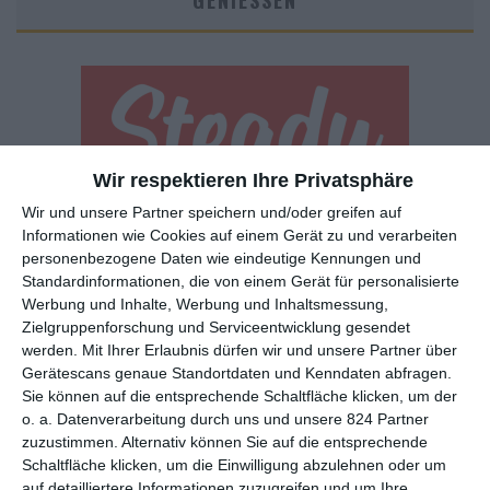
GENIESSEN
Wir respektieren Ihre Privatsphäre
Wir und unsere Partner speichern und/oder greifen auf
Euch gefällt, was wir auf film-rezensionen.de so machen und
Informationen wie Cookies auf einem Gerät zu und verarbeiten
wollt noch mehr? Dann werdet unser Sponsor! Auf
Steady
könnt
personenbezogene Daten wie eindeutige Kennungen und
ihr Mitglied unserer Seite werden und uns damit helfen, unser
Standardinformationen, die von einem Gerät für personalisierte
Angebot weiter auszubauen. Im Gegenzug bekommt ihr je nach
Werbung und Inhalte, Werbung und Inhaltsmessung,
Mitgliedschaft Newsletter, nehmt an exklusiven Gewinnspielen
Zielgruppenforschung und Serviceentwicklung gesendet
teil, könnt Rezensionen wünschen oder euch auf der Seite
werden.
Mit Ihrer Erlaubnis dürfen wir und unsere Partner über
verewigen.
Gerätescans genaue Standortdaten und Kenndaten abfragen.
Sie können auf die entsprechende Schaltfläche klicken, um der
o. a. Datenverarbeitung durch uns und unsere 824 Partner
GENRES
TIPPS
INTERVIEWS
TAGS
zuzustimmen. Alternativ können Sie auf die entsprechende
Schaltfläche klicken, um die Einwilligung abzulehnen oder um
auf detailliertere Informationen zuzugreifen und um Ihre