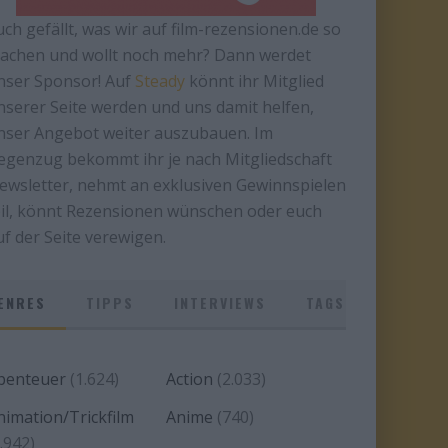
uch gefällt, was wir auf film-rezensionen.de so
achen und wollt noch mehr? Dann werdet
nser Sponsor! Auf
Steady
könnt ihr Mitglied
nserer Seite werden und uns damit helfen,
nser Angebot weiter auszubauen. Im
egenzug bekommt ihr je nach Mitgliedschaft
ewsletter, nehmt an exklusiven Gewinnspielen
eil, könnt Rezensionen wünschen oder euch
uf der Seite verewigen.
ENRES
TIPPS
INTERVIEWS
TAGS
benteuer
(1.624)
Action
(2.033)
nimation/Trickfilm
Anime
(740)
.942)