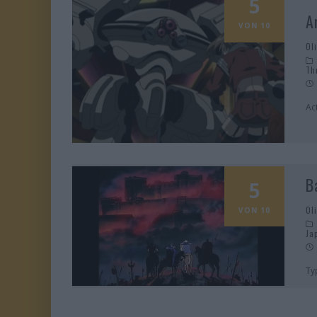
5
A
VON 10
Ol
Th
Ac
B
5
Ol
VON 10
Ja
Ty