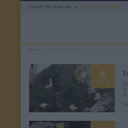
FILMTIPP DER REDAKTION
DUELL IN DER SONNE
EVERYTIME
WHAM! – 10 DAYS IN CHIN
TANGLES
Home
Katsuhito Akiyama
6
P
VON 10
Ol
Dü