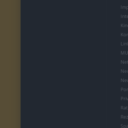
Im
Int
Kin
Kon
Lin
MU
Net
Neu
Ne
Por
Pri
Ra
Re
Spa