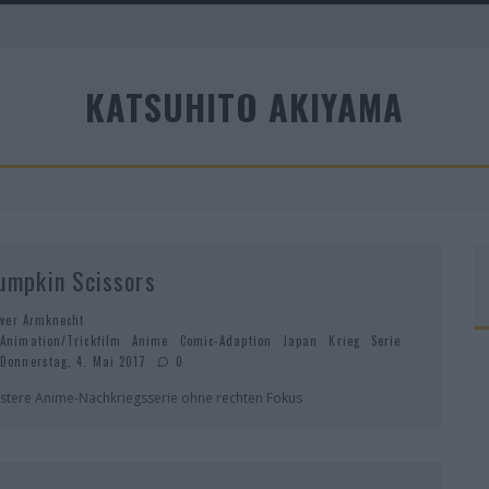
KATSUHITO AKIYAMA
A
umpkin Scissors
iver Armknecht
Animation/Trickfilm
Anime
Comic-Adaption
Japan
Krieg
Serie
Donnerstag, 4. Mai 2017
0
stere Anime-Nachkriegsserie ohne rechten Fokus