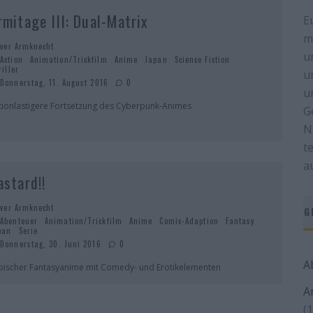
rmitage III: Dual-Matrix
E
m
iver Armknecht
u
Action
Animation/Trickfilm
Anime
Japan
Science Fiction
riller
u
Donnerstag, 11. August 2016
0
u
tionlastigere Fortsetzung des Cyberpunk-Animes
G
N
t
a
astard!!
iver Armknecht
G
Abenteuer
Animation/Trickfilm
Anime
Comic-Adaption
Fantasy
pan
Serie
Donnerstag, 30. Juni 2016
0
A
pischer Fantasyanime mit Comedy- und Erotikelementen
A
(1