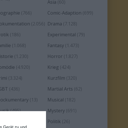
Asia
(60)
iographie
(766)
Comic-Adaption
(699)
okumentation
(2.056)
Drama
(7.128)
rotik
(186)
Experimental
(79)
amilie
(1.068)
Fantasy
(1.473)
istorie
(1.230)
Horror
(1.827)
omödie
(4.920)
Krieg
(424)
rimi
(3.324)
Kurzfilm
(320)
GBT
(436)
Martial Arts
(62)
ockumentary
(13)
Musical
(182)
usik
(495)
Mystery
(691)
oir
(29)
Politik
(26)
em Gerät zu und