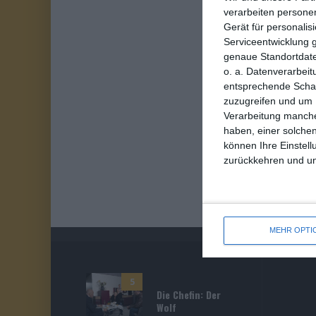
verarbeiten persone
Gerät für personali
Serviceentwicklung 
genaue Standortdate
o. a. Datenverarbeit
entsprechende Schalt
zuzugreifen und um 
Verarbeitung manche
haben, einer solchen
können Ihre Einstell
zurückkehren und unt
MEHR OPTI
5
Die Chefin: Der
Wolf