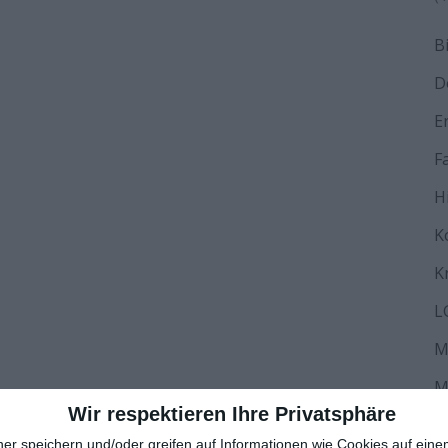
B
D
E
F
H
K
K
L
M
M
Wir respektieren Ihre Privatsphäre
N
ner speichern und/oder greifen auf Informationen wie Cookies auf ein