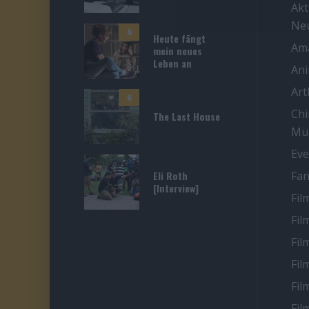
Akt
Ne
6
Heute fängt
Ama
mein neues
Leben an
An
Ar
6
Chi
The Last House
Mü
Eve
Eli Roth
Fan
[Interview]
Fil
Fil
Fil
Fil
Fil
Fil