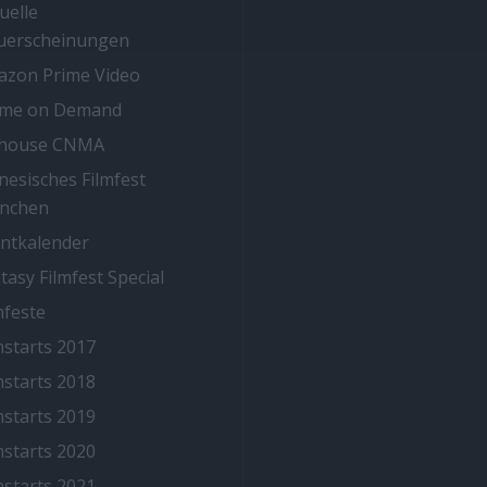
uelle
uerscheinungen
zon Prime Video
ime on Demand
thouse CNMA
nesisches Filmfest
nchen
ntkalender
tasy Filmfest Special
mfeste
mstarts 2017
mstarts 2018
mstarts 2019
mstarts 2020
mstarts 2021