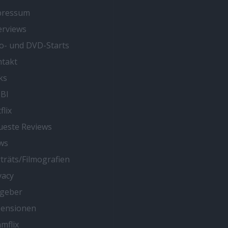
pressum
erviews
o- und DVD-Starts
takt
ks
BI
flix
este Reviews
ws
träts/Filmografien
vacy
tgeber
zensionen
mflix