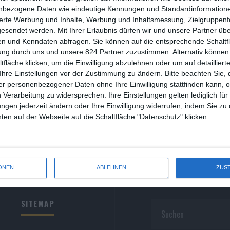
R
nbezogene Daten wie eindeutige Kennungen und Standardinformatione
sierte Werbung und Inhalte, Werbung und Inhaltsmessung, Zielgruppen
R
gesendet werden.
Mit Ihrer Erlaubnis dürfen wir und unsere Partner ü
n und Kenndaten abfragen. Sie können auf die entsprechende Schaltfl
S
ung durch uns und unsere 824 Partner zuzustimmen. Alternativ können 
fläche klicken, um die Einwilligung abzulehnen oder um auf detailliert
S
Ihre Einstellungen vor der Zustimmung zu ändern.
Bitte beachten Sie, 
r personenbezogener Daten ohne Ihre Einwilligung stattfinden kann, 
S
 Verarbeitung zu widersprechen. Ihre Einstellungen gelten lediglich für
S
ungen jederzeit ändern oder Ihre Einwilligung widerrufen, indem Sie zu
en auf der Webseite auf die Schaltfläche "Datenschutz" klicken.
W
ONEN
ABLEHNEN
ZUS
SITEMAP