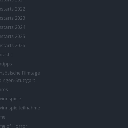
mstarts 2022
mstarts 2023
mstarts 2024
mstarts 2025
mstarts 2026
mtastic
mtipps
nzösische Filmtage
ingen-Stuttgart
nres
innspiele
innspielteilnahme
me
me of Horror