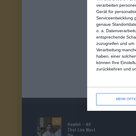
verarbeiten persone
Gerät für personali
Serviceentwicklung 
genaue Standortdate
o. a. Datenverarbeit
entsprechende Schalt
zuzugreifen und um 
Verarbeitung manche
haben, einer solchen
können Ihre Einstell
zurückkehren und unt
MEHR OPTI
6
Hamlet – All
That Live Must
Die