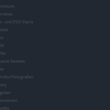
pressum
erviews
o- und DVD-Starts
takt
ks
BI
flix
este Reviews
ws
träts/Filmografien
vacy
tgeber
zensionen
mflix