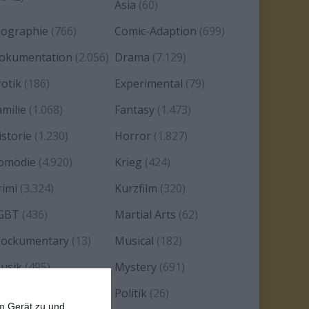
Asia
(60)
iographie
(766)
Comic-Adaption
(699)
okumentation
(2.056)
Drama
(7.129)
rotik
(186)
Experimental
(79)
amilie
(1.068)
Fantasy
(1.473)
istorie
(1.230)
Horror
(1.827)
omödie
(4.920)
Krieg
(424)
rimi
(3.324)
Kurzfilm
(320)
GBT
(436)
Martial Arts
(62)
ockumentary
(13)
Musical
(182)
usik
(495)
Mystery
(691)
oir
(29)
Politik
(26)
em Gerät zu und