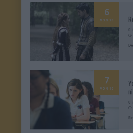
6
R
VON 10
Ol
De
7
Y
VON 10
n
Ol
Ri