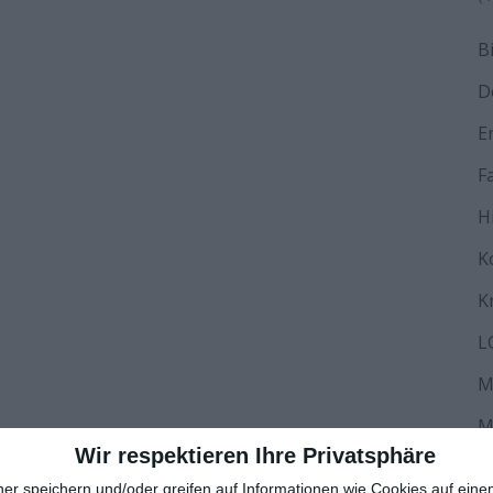
B
D
E
F
H
K
K
L
M
M
Wir respektieren Ihre Privatsphäre
N
ner speichern und/oder greifen auf Informationen wie Cookies auf ein