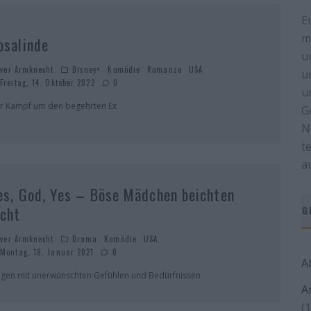
E
m
osalinde
u
iver Armknecht
Disney+
Komödie
Romanze
USA
u
Freitag, 14. Oktober 2022
0
u
r Kampf um den begehrten Ex
G
N
t
a
es, God, Yes – Böse Mädchen beichten
icht
G
iver Armknecht
Drama
Komödie
USA
Montag, 18. Januar 2021
0
A
ngen mit unerwünschten Gefühlen und Bedürfnissen
A
(1