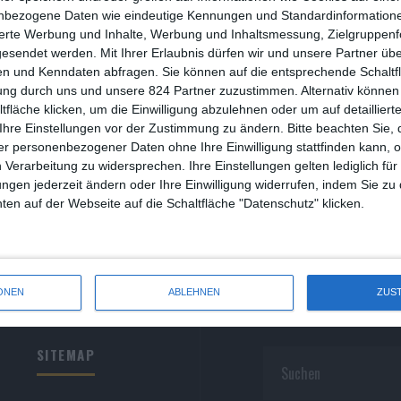
R
nbezogene Daten wie eindeutige Kennungen und Standardinformatione
sierte Werbung und Inhalte, Werbung und Inhaltsmessung, Zielgruppen
R
gesendet werden.
Mit Ihrer Erlaubnis dürfen wir und unsere Partner ü
n und Kenndaten abfragen. Sie können auf die entsprechende Schaltfl
S
ung durch uns und unsere 824 Partner zuzustimmen. Alternativ können 
fläche klicken, um die Einwilligung abzulehnen oder um auf detailliert
S
Ihre Einstellungen vor der Zustimmung zu ändern.
Bitte beachten Sie, 
r personenbezogener Daten ohne Ihre Einwilligung stattfinden kann, 
S
 Verarbeitung zu widersprechen. Ihre Einstellungen gelten lediglich für
S
ungen jederzeit ändern oder Ihre Einwilligung widerrufen, indem Sie zu
en auf der Webseite auf die Schaltfläche "Datenschutz" klicken.
W
ONEN
ABLEHNEN
ZUS
SITEMAP