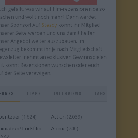
uch gefällt, was wir auf film-rezensionen.de so
achen und wollt noch mehr? Dann werdet
nser Sponsor! Auf
Steady
könnt ihr Mitglied
nserer Seite werden und uns damit helfen,
nser Angebot weiter auszubauen. Im
egenzug bekommt ihr je nach Mitgliedschaft
ewsletter, nehmt an exklusiven Gewinnspielen
eil, könnt Rezensionen wünschen oder euch
uf der Seite verewigen.
ENRES
TIPPS
INTERVIEWS
TAGS
benteuer
(1.624)
Action
(2.033)
nimation/Trickfilm
Anime
(740)
.942)