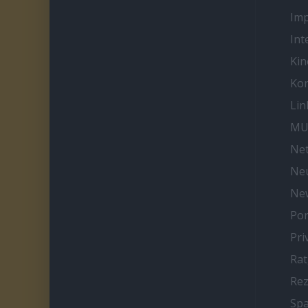
Im
Int
Kin
Kon
Lin
MU
Net
Neu
Ne
Por
Pri
Ra
Re
Spa