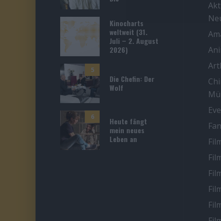
Akt
Ne
Kinocharts
weltweit (31.
Ama
Juli – 2. August
2026)
An
Ar
5
Die Chefin: Der
Chi
Wolf
Mü
Eve
6
Heute fängt
Fan
mein neues
Leben an
Fil
Fil
Fil
Fil
Fil
Fil