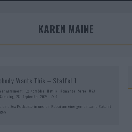
KAREN MAINE
A
obody Wants This – Staffel 1
iver Armknecht
Komödie
Netflix
Romanze
Serie
USA
Samstag, 28. September 2024
0
e eine Sex-Podcasterin und ein Rabbi um eine gemeinsame Zukunft
ngen