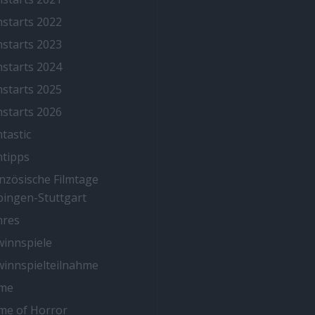
mstarts 2022
mstarts 2023
mstarts 2024
mstarts 2025
mstarts 2026
mtastic
mtipps
nzösische Filmtage
ingen-Stuttgart
nres
innspiele
innspielteilnahme
me
me of Horror