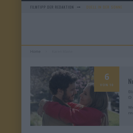
FILMTIPP DER REDAKTION
DUELL IN DER SONNE
EVERYTIME
WHAM! – 10 DAYS IN CHIN
TANGLES
Home
Karen Maine
6
N
VON 10
Ol
Wi
ri