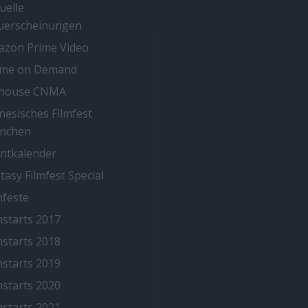
uelle
uerscheinungen
zon Prime Video
ime on Demand
thouse CNMA
nesisches Filmfest
nchen
ntkalender
tasy Filmfest Special
mfeste
mstarts 2017
mstarts 2018
mstarts 2019
mstarts 2020
mstarts 2021