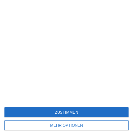
5
Die Chefin: Deadline
4
Servus Eddie: Spätes Glück
7
The Bombing of Pan Am 103
ZUSTIMMEN
SITEMAP
MEHR OPTIONEN