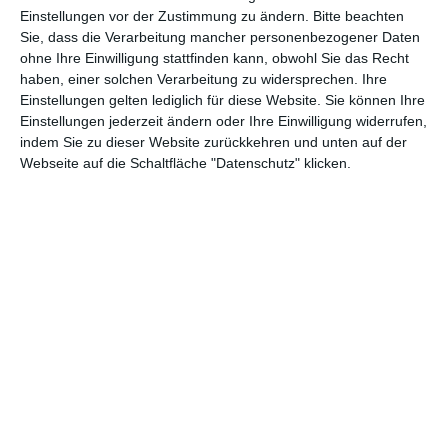
Abenteuer
(1.622)
Action
(2.028)
Einstellungen vor der Zustimmung zu ändern.
Bitte beachten
Sie, dass die Verarbeitung mancher personenbezogener Daten
Animation/Trickfilm
(1.941)
Anime
(740)
ohne Ihre Einwilligung stattfinden kann, obwohl Sie das Recht
haben, einer solchen Verarbeitung zu widersprechen. Ihre
Asia
(60)
Biographie
(765)
Einstellungen gelten lediglich für diese Website. Sie können Ihre
Comic-Adaption
(698)
Dokumentation
(2.054)
Einstellungen jederzeit ändern oder Ihre Einwilligung widerrufen,
indem Sie zu dieser Website zurückkehren und unten auf der
Drama
(7.122)
Erotik
(186)
Webseite auf die Schaltfläche "Datenschutz" klicken.
Experimental
(79)
Familie
(1.066)
Fantasy
(1.473)
Historie
(1.229)
Horror
(1.825)
Komödie
(4.912)
Krieg
(424)
Krimi
(3.314)
Kurzfilm
(320)
LGBT
(434)
Martial Arts
(62)
Mockumentary
(13)
Musical
(182)
Musik
(493)
Mystery
(690)
Noir
(29)