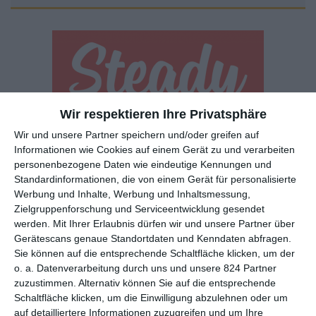
Wir respektieren Ihre Privatsphäre
Euch gefällt, was wir auf film-rezensionen.de so machen und
Wir und unsere Partner speichern und/oder greifen auf
wollt noch mehr? Dann werdet unser Sponsor! Auf
Steady
könnt
Informationen wie Cookies auf einem Gerät zu und verarbeiten
ihr Mitglied unserer Seite werden und uns damit helfen, unser
personenbezogene Daten wie eindeutige Kennungen und
Angebot weiter auszubauen. Im Gegenzug bekommt ihr je nach
Standardinformationen, die von einem Gerät für personalisierte
Werbung und Inhalte, Werbung und Inhaltsmessung,
Mitgliedschaft Newsletter, nehmt an exklusiven Gewinnspielen
Zielgruppenforschung und Serviceentwicklung gesendet
teil, könnt Rezensionen wünschen oder euch auf der Seite
werden.
Mit Ihrer Erlaubnis dürfen wir und unsere Partner über
verewigen.
Gerätescans genaue Standortdaten und Kenndaten abfragen.
Sie können auf die entsprechende Schaltfläche klicken, um der
o. a. Datenverarbeitung durch uns und unsere 824 Partner
GENRES
TIPPS
INTERVIEWS
TAGS
zuzustimmen. Alternativ können Sie auf die entsprechende
Schaltfläche klicken, um die Einwilligung abzulehnen oder um
auf detailliertere Informationen zuzugreifen und um Ihre