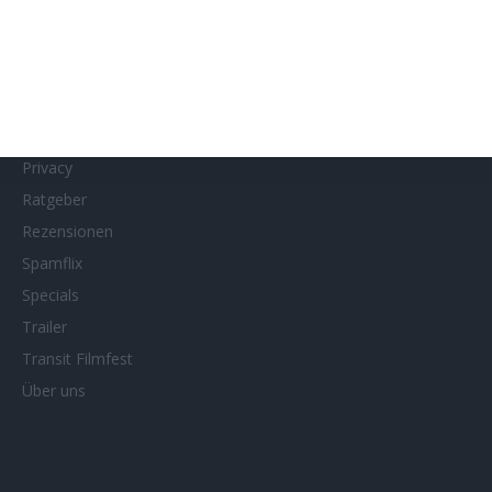
MUBI
Netflix
Neueste Reviews
News
Porträts/Filmografien
Privacy
Ratgeber
Rezensionen
Spamflix
Specials
Trailer
Transit Filmfest
Über uns