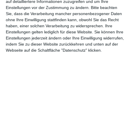
auf detailliertere Informationen zuzugreifen und um Ihre
GENRES
TIPPS
INTERVIEWS
TAGS
Einstellungen vor der Zustimmung zu ändern.
Bitte beachten
Sie, dass die Verarbeitung mancher personenbezogener Daten
ohne Ihre Einwilligung stattfinden kann, obwohl Sie das Recht
Abenteuer
(1.623)
Action
(2.031)
haben, einer solchen Verarbeitung zu widersprechen. Ihre
Einstellungen gelten lediglich für diese Website. Sie können Ihre
Animation/Trickfilm
(1.941)
Anime
(740)
Einstellungen jederzeit ändern oder Ihre Einwilligung widerrufen,
Asia
(60)
Biographie
(766)
indem Sie zu dieser Website zurückkehren und unten auf der
Webseite auf die Schaltfläche "Datenschutz" klicken.
Comic-Adaption
(699)
Dokumentation
(2.054)
Drama
(7.124)
Erotik
(186)
Experimental
(79)
Familie
(1.066)
Fantasy
(1.473)
Historie
(1.229)
Horror
(1.825)
Komödie
(4.914)
Krieg
(424)
Krimi
(3.318)
Kurzfilm
(320)
LGBT
(436)
Martial Arts
(62)
Mockumentary
(13)