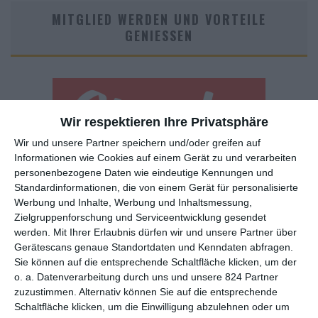
MITGLIED WERDEN UND VORTEILE
GENIESSEN
Wir respektieren Ihre Privatsphäre
Wir und unsere Partner speichern und/oder greifen auf
Informationen wie Cookies auf einem Gerät zu und verarbeiten
personenbezogene Daten wie eindeutige Kennungen und
Euch gefällt, was wir auf film-rezensionen.de so machen und
Standardinformationen, die von einem Gerät für personalisierte
wollt noch mehr? Dann werdet unser Sponsor! Auf
Steady
könnt
Werbung und Inhalte, Werbung und Inhaltsmessung,
ihr Mitglied unserer Seite werden und uns damit helfen, unser
Zielgruppenforschung und Serviceentwicklung gesendet
Angebot weiter auszubauen. Im Gegenzug bekommt ihr je nach
werden.
Mit Ihrer Erlaubnis dürfen wir und unsere Partner über
Mitgliedschaft Newsletter, nehmt an exklusiven Gewinnspielen
Gerätescans genaue Standortdaten und Kenndaten abfragen.
teil, könnt Rezensionen wünschen oder euch auf der Seite
Sie können auf die entsprechende Schaltfläche klicken, um der
o. a. Datenverarbeitung durch uns und unsere 824 Partner
verewigen.
zuzustimmen. Alternativ können Sie auf die entsprechende
Schaltfläche klicken, um die Einwilligung abzulehnen oder um