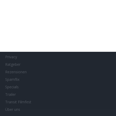
Kontakt
Links
MUBI
Netflix
Neueste Reviews
News
Porträts/Filmografien
Privacy
Ratgeber
Rezensionen
Spamflix
Specials
Trailer
Transit Filmfest
Über uns