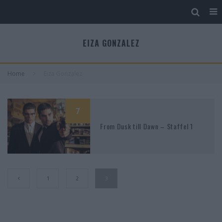
EIZA GONZALEZ
Home
Eiza Gonzalez
7
From Dusk till Dawn – Staffel 1
1
2
3