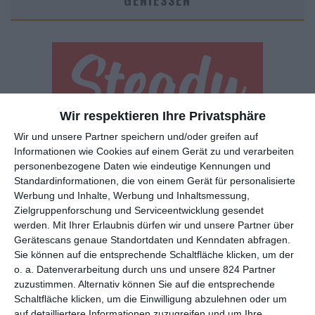
GENIESSEN
Wir respektieren Ihre Privatsphäre
Wir und unsere Partner speichern und/oder greifen auf
Euch gefällt, was wir auf film-rezensionen.de so machen und
Informationen wie Cookies auf einem Gerät zu und verarbeiten
wollt noch mehr? Dann werdet unser Sponsor! Auf
Steady
könnt
personenbezogene Daten wie eindeutige Kennungen und
ihr Mitglied unserer Seite werden und uns damit helfen, unser
Standardinformationen, die von einem Gerät für personalisierte
Angebot weiter auszubauen. Im Gegenzug bekommt ihr je nach
Werbung und Inhalte, Werbung und Inhaltsmessung,
Mitgliedschaft Newsletter, nehmt an exklusiven Gewinnspielen
Zielgruppenforschung und Serviceentwicklung gesendet
teil, könnt Rezensionen wünschen oder euch auf der Seite
werden.
Mit Ihrer Erlaubnis dürfen wir und unsere Partner über
verewigen.
Gerätescans genaue Standortdaten und Kenndaten abfragen.
Sie können auf die entsprechende Schaltfläche klicken, um der
o. a. Datenverarbeitung durch uns und unsere 824 Partner
GENRES
TIPPS
INTERVIEWS
TAGS
zuzustimmen. Alternativ können Sie auf die entsprechende
Schaltfläche klicken, um die Einwilligung abzulehnen oder um
auf detailliertere Informationen zuzugreifen und um Ihre