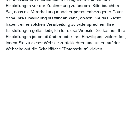
Einstellungen vor der Zustimmung zu ändern.
Bitte beachten
Abenteuer
(1.622)
Action
(2.028)
Sie, dass die Verarbeitung mancher personenbezogener Daten
ohne Ihre Einwilligung stattfinden kann, obwohl Sie das Recht
Animation/Trickfilm
(1.941)
Anime
(740)
haben, einer solchen Verarbeitung zu widersprechen. Ihre
Asia
(60)
Biographie
(765)
Einstellungen gelten lediglich für diese Website. Sie können Ihre
Einstellungen jederzeit ändern oder Ihre Einwilligung widerrufen,
Comic-Adaption
(698)
Dokumentation
(2.054)
indem Sie zu dieser Website zurückkehren und unten auf der
Webseite auf die Schaltfläche "Datenschutz" klicken.
Drama
(7.122)
Erotik
(186)
Experimental
(79)
Familie
(1.066)
Fantasy
(1.473)
Historie
(1.229)
Horror
(1.825)
Komödie
(4.912)
Krieg
(424)
Krimi
(3.314)
Kurzfilm
(320)
LGBT
(434)
Martial Arts
(62)
Mockumentary
(13)
Musical
(182)
Musik
(493)