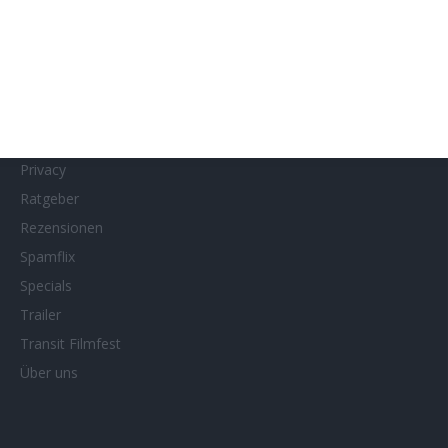
MUBI
Netflix
Neueste Reviews
News
Porträts/Filmografien
Privacy
Ratgeber
Rezensionen
Spamflix
Specials
Trailer
Transit Filmfest
Über uns