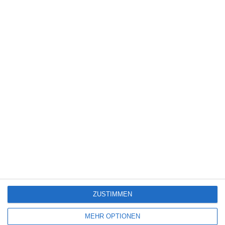
Kinocharts weltweit (24. – 26. Juli 2026)
4
The Devil’s Mouth – Der Teufelsschlund
5
Die Chefin: Deadline
ZUSTIMMEN
SITEMAP
MEHR OPTIONEN