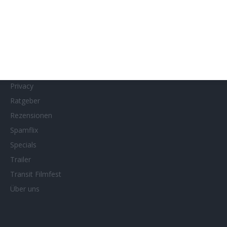
MUBI
Netflix
Neueste Reviews
News
Porträts/Filmografien
Privacy
Ratgeber
Rezensionen
Spamflix
Specials
Trailer
Transit Filmfest
Über uns