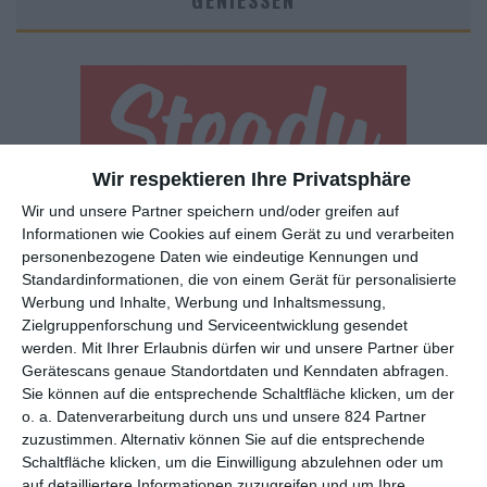
GENIESSEN
Wir respektieren Ihre Privatsphäre
Wir und unsere Partner speichern und/oder greifen auf
Euch gefällt, was wir auf film-rezensionen.de so machen und
Informationen wie Cookies auf einem Gerät zu und verarbeiten
wollt noch mehr? Dann werdet unser Sponsor! Auf
Steady
könnt
personenbezogene Daten wie eindeutige Kennungen und
ihr Mitglied unserer Seite werden und uns damit helfen, unser
Standardinformationen, die von einem Gerät für personalisierte
Angebot weiter auszubauen. Im Gegenzug bekommt ihr je nach
Werbung und Inhalte, Werbung und Inhaltsmessung,
Mitgliedschaft Newsletter, nehmt an exklusiven Gewinnspielen
Zielgruppenforschung und Serviceentwicklung gesendet
teil, könnt Rezensionen wünschen oder euch auf der Seite
werden.
Mit Ihrer Erlaubnis dürfen wir und unsere Partner über
verewigen.
Gerätescans genaue Standortdaten und Kenndaten abfragen.
Sie können auf die entsprechende Schaltfläche klicken, um der
o. a. Datenverarbeitung durch uns und unsere 824 Partner
GENRES
TIPPS
INTERVIEWS
TAGS
zuzustimmen. Alternativ können Sie auf die entsprechende
Schaltfläche klicken, um die Einwilligung abzulehnen oder um
auf detailliertere Informationen zuzugreifen und um Ihre