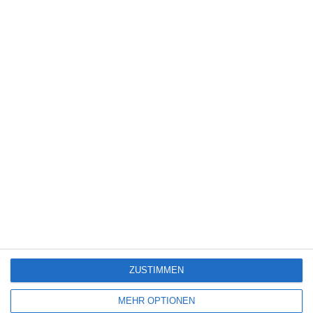
5
Die Chefin: Der Wolf
6
Heute fängt mein neues Leben an
6
The Last House
ZUSTIMMEN
SITEMAP
MEHR OPTIONEN