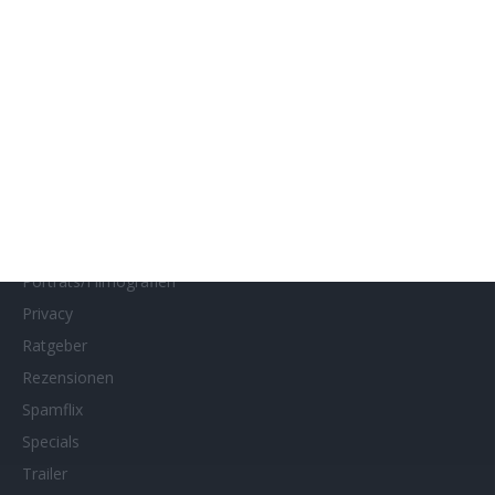
Interviews
Kino- und DVD-Starts
Kontakt
Links
MUBI
Netflix
Neueste Reviews
News
Porträts/Filmografien
Privacy
Ratgeber
Rezensionen
Spamflix
Specials
Trailer