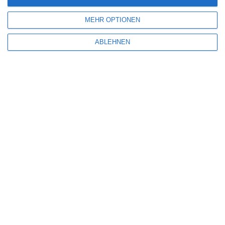
MEHR OPTIONEN
SITEMAP
ABLEHNEN
Aktuelle Neuerscheinungen
Amazon Prime Video
Anime on Demand
Arthouse CNMA
Chinesisches Filmfest München
Eventkalender
Fantasy Filmfest Special
Filmfeste
Filmstarts 2017
Filmstarts 2018
Filmstarts 2019