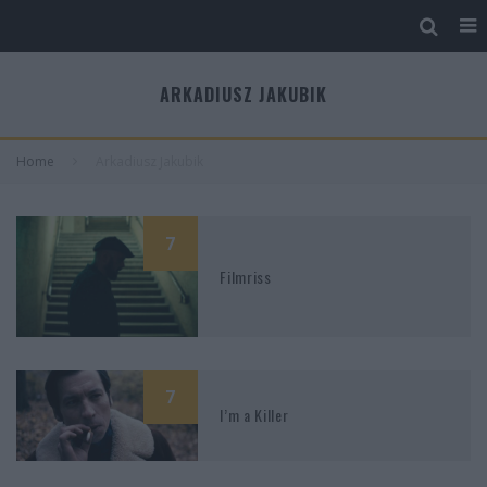
ARKADIUSZ JAKUBIK
Home
Arkadiusz Jakubik
7
Filmriss
7
I’m a Killer