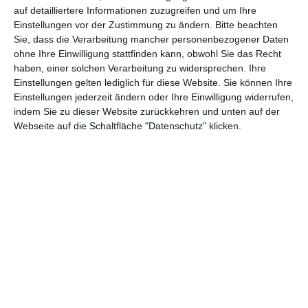
verewigen.
auf detailliertere Informationen zuzugreifen und um Ihre
Einstellungen vor der Zustimmung zu ändern.
Bitte beachten
Sie, dass die Verarbeitung mancher personenbezogener Daten
GENRES
TIPPS
INTERVIEWS
TAGS
ohne Ihre Einwilligung stattfinden kann, obwohl Sie das Recht
haben, einer solchen Verarbeitung zu widersprechen. Ihre
Einstellungen gelten lediglich für diese Website. Sie können Ihre
Einstellungen jederzeit ändern oder Ihre Einwilligung widerrufen,
Abenteuer
(1.623)
Action
(2.029)
indem Sie zu dieser Website zurückkehren und unten auf der
Animation/Trickfilm
(1.941)
Anime
(740)
Webseite auf die Schaltfläche "Datenschutz" klicken.
Asia
(60)
Biographie
(766)
Comic-Adaption
(699)
Dokumentation
(2.054)
Drama
(7.124)
Erotik
(186)
Experimental
(79)
Familie
(1.066)
Fantasy
(1.473)
Historie
(1.229)
Horror
(1.825)
Komödie
(4.913)
Krieg
(424)
Krimi
(3.316)