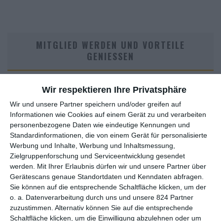
MITGLIED WERDEN UND VORTEILE
GENIESSEN
Wir respektieren Ihre Privatsphäre
Wir und unsere Partner speichern und/oder greifen auf
Informationen wie Cookies auf einem Gerät zu und verarbeiten
personenbezogene Daten wie eindeutige Kennungen und
Standardinformationen, die von einem Gerät für personalisierte
Werbung und Inhalte, Werbung und Inhaltsmessung,
Zielgruppenforschung und Serviceentwicklung gesendet
Euch gefällt, was wir auf film-rezensionen.de so machen und
werden.
Mit Ihrer Erlaubnis dürfen wir und unsere Partner über
wollt noch mehr? Dann werdet unser Sponsor! Auf
Steady
könnt
Gerätescans genaue Standortdaten und Kenndaten abfragen.
ihr Mitglied unserer Seite werden und uns damit helfen, unser
Sie können auf die entsprechende Schaltfläche klicken, um der
Angebot weiter auszubauen. Im Gegenzug bekommt ihr je nach
o. a. Datenverarbeitung durch uns und unsere 824 Partner
Mitgliedschaft Newsletter, nehmt an exklusiven Gewinnspielen
zuzustimmen. Alternativ können Sie auf die entsprechende
teil, könnt Rezensionen wünschen oder euch auf der Seite
Schaltfläche klicken, um die Einwilligung abzulehnen oder um