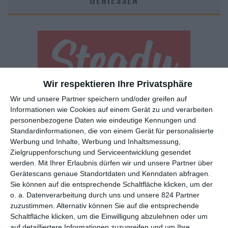
GENIESSEN
Wir respektieren Ihre Privatsphäre
Wir und unsere Partner speichern und/oder greifen auf
Euch gefällt, was wir auf film-rezensionen.de so machen und
Informationen wie Cookies auf einem Gerät zu und verarbeiten
wollt noch mehr? Dann werdet unser Sponsor! Auf
Steady
könnt
personenbezogene Daten wie eindeutige Kennungen und
ihr Mitglied unserer Seite werden und uns damit helfen, unser
Standardinformationen, die von einem Gerät für personalisierte
Angebot weiter auszubauen. Im Gegenzug bekommt ihr je nach
Werbung und Inhalte, Werbung und Inhaltsmessung,
Mitgliedschaft Newsletter, nehmt an exklusiven Gewinnspielen
Zielgruppenforschung und Serviceentwicklung gesendet
teil, könnt Rezensionen wünschen oder euch auf der Seite
werden.
Mit Ihrer Erlaubnis dürfen wir und unsere Partner über
verewigen.
Gerätescans genaue Standortdaten und Kenndaten abfragen.
Sie können auf die entsprechende Schaltfläche klicken, um der
o. a. Datenverarbeitung durch uns und unsere 824 Partner
GENRES
TIPPS
INTERVIEWS
TAGS
zuzustimmen. Alternativ können Sie auf die entsprechende
Schaltfläche klicken, um die Einwilligung abzulehnen oder um
auf detailliertere Informationen zuzugreifen und um Ihre