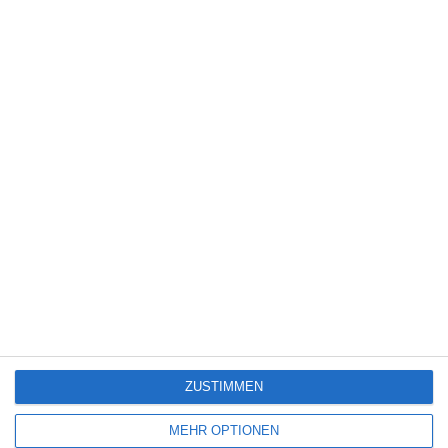
8
Obituary – Staffel 1
PAW Patrol: Der Dino Film [Gewinnspiel]
3
Dragon Wars
ZUSTIMMEN
SITEMAP
MEHR OPTIONEN