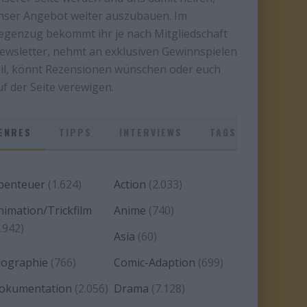
nser Angebot weiter auszubauen. Im
egenzug bekommt ihr je nach Mitgliedschaft
ewsletter, nehmt an exklusiven Gewinnspielen
eil, könnt Rezensionen wünschen oder euch
uf der Seite verewigen.
ENRES
TIPPS
INTERVIEWS
TAGS
benteuer
(1.624)
Action
(2.033)
nimation/Trickfilm
Anime
(740)
.942)
Asia
(60)
iographie
(766)
Comic-Adaption
(699)
okumentation
(2.056)
Drama
(7.128)