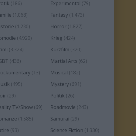
rotik
(186)
Experimental
(79)
amilie
(1.068)
Fantasy
(1.473)
istorie
(1.230)
Horror
(1.827)
omödie
(4.920)
Krieg
(424)
rimi
(3.324)
Kurzfilm
(320)
GBT
(436)
Martial Arts
(62)
ockumentary
(13)
Musical
(182)
usik
(495)
Mystery
(691)
oir
(29)
Politik
(26)
eality TV/Show
(69)
Roadmovie
(243)
omanze
(1.585)
Samurai
(29)
atire
(93)
Science Fiction
(1.330)