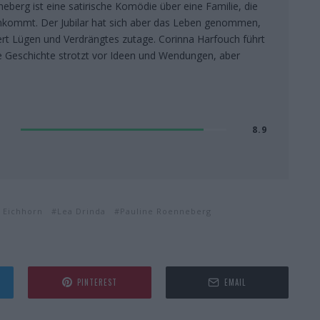
eberg ist eine satirische Komödie über eine Familie, die
kommt. Der Jubilar hat sich aber das Leben genommen,
ert Lügen und Verdrängtes zutage. Corinna Harfouch führt
e Geschichte strotzt vor Ideen und Wendungen, aber
8.9
e Eichhorn
Lea Drinda
Pauline Roenneberg
PINTEREST
EMAIL