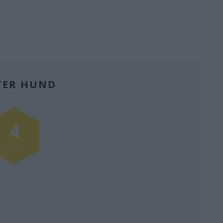
TER HUND
4
von 10