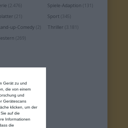
erie
(2.476)
Spiele-Adaption
(131)
platter
(21)
Sport
(345)
tand-up-Comedy
(2)
Thriller
(3.181)
estern
(269)
em Gerät zu und
n, die von einem
forschung und
ber Gerätescans
äche klicken, um der
Sie auf die
ere Informationen
dass die