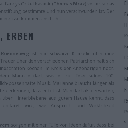
E
t. Fannys Onkel Kasimir (
Thomas Mraz
) vermisst das
enstiftung bestimmte und nun verschwunden ist. Der
F
eheimnisse kommen ans Licht.
H
, ERBEN
K
K
e Roenneberg
ist eine schwarze Komödie über eine
L
e Trauer über den verschiedenen Patriarchen hält sich
eindschaften kochen im Kreis der Angehörigen hoch.
M
em Mann erklärt, was er zur Feier seines 100.
M
hlich-possenhafte Musik. Marianne braucht länger als
N
u erkennen, dass er tot ist. Man darf also erwarten,
n über Hinterbliebene aus gutem Hause kennt, dass
R
ntlarvt wird, wie Anspruch und Wirklichkeit
R
S
hwem
sorgen mit einer Fülle von Ideen dafür, dass bei