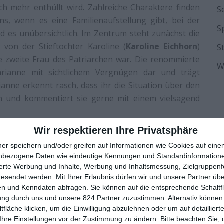
h mehr enthüllt wird. Zahlreiche Charaktere finden
S
ns, wenn es eine Familienaufstellung gibt, bei der
S
rd es unübersichtlich. Im Zentrum steht zunächst die
von der Stieftochter Karoline (
Karoline Eichhorn
)
S
ie zweite Frau des Patriarchen war. Die renommierte
W
arianne mit sichtlichem Vergnügen dar und trägt
anne erkennt rasch, dass ihr die Situation über den
fen und kommentiert sie gerne mit einem vielsagend
Wir respektieren Ihre Privatsphäre
DREHT SICH
ner speichern und/oder greifen auf Informationen wie Cookies auf ein
nbezogene Daten wie eindeutige Kennungen und Standardinformatione
sierte Werbung und Inhalte, Werbung und Inhaltsmessung, Zielgruppen
 die ihre Mutter Valerie keinen Schritt tun könnte.
gesendet werden.
Mit Ihrer Erlaubnis dürfen wir und unsere Partner ü
hof und sitzt im Rollstuhl, ständig ruft sie Fanny zu
n und Kenndaten abfragen. Sie können auf die entsprechende Schaltfl
weiß nicht, wie sie sich aus der Umklammerung lösen
ung durch uns und unsere 824 Partner zuzustimmen. Alternativ können 
fläche klicken, um die Einwilligung abzulehnen oder um auf detailliert
rt, verändert ihren Blick. War der Opa etwa ein Nazi?
Ihre Einstellungen vor der Zustimmung zu ändern.
Bitte beachten Sie, 