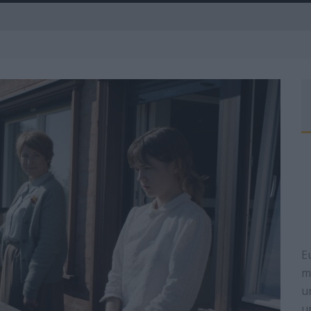
A
E
m
u
u