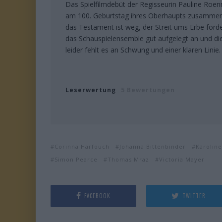
Das Spielfilmdebüt der Regisseurin Pauline Roenn
am 100. Geburtstag ihres Oberhaupts zusammen
das Testament ist weg, der Streit ums Erbe förd
das Schauspielensemble gut aufgelegt an und di
leider fehlt es an Schwung und einer klaren Linie.
Leserwertung
5 Bewertungen
Corinna Harfouch
Johanna Bittenbinder
Karolin
Simon Pearce
Thomas Mraz
Victoria Mayer
FACEBOOK
TWITTER