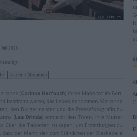
u
G
© Milk Pictures
N
t
a
 Juli 2026
G
ekündigt
ste
Kaufen / Streamen
A
arianne (
Corinna Harfouch
) ihren Mann tot im Bett.
A
 Hund bestimmt waren, das Leben genommen. Marianne
(1
dten, den Bürgermeister und die Pressefotografin zu
anny (
Lea Drinda
) entdeckt den Toten, ihre Mutter
B
hts über die Tabletten zu sagen, um Ermittlungen zu
D
, dass der Mann, der zum Ständchen der Blaskapelle