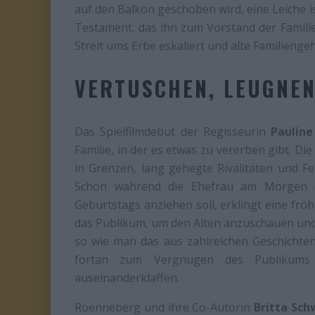
auf den Balkon geschoben wird, eine Leiche is
Testament, das ihn zum Vorstand der Famili
Streit ums Erbe eskaliert und alte Familieng
VERTUSCHEN, LEUGNEN
Das Spielfilmdebüt der Regisseurin
Paulin
Familie, in der es etwas zu vererben gibt. Di
in Grenzen, lang gehegte Rivalitäten und F
Schon während die Ehefrau am Morgen d
Geburtstags anziehen soll, erklingt eine frö
das Publikum, um den Alten anzuschauen und z
so wie man das aus zahlreichen Geschichte
fortan zum Vergnügen des Publikums e
auseinanderklaffen.
Roenneberg und ihre Co-Autorin
Britta Sc