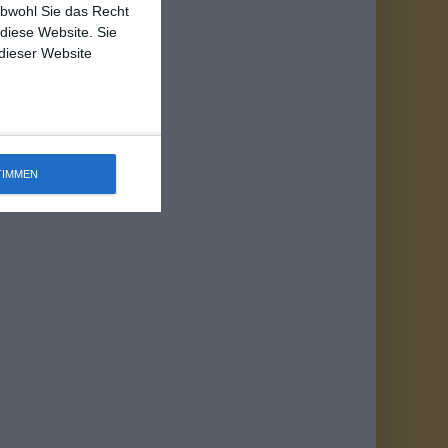
obwohl Sie das Recht
 diese Website. Sie
 dieser Website
TIMMEN