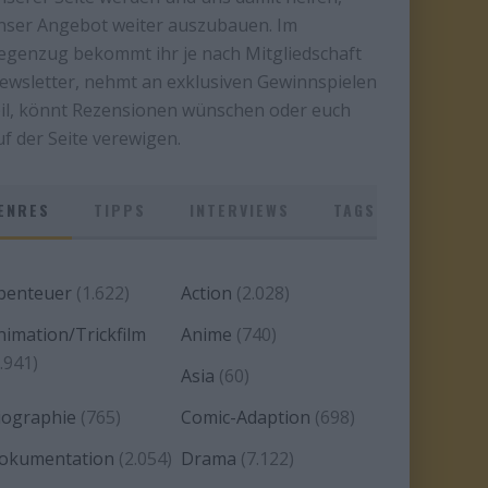
nser Angebot weiter auszubauen. Im
egenzug bekommt ihr je nach Mitgliedschaft
ewsletter, nehmt an exklusiven Gewinnspielen
eil, könnt Rezensionen wünschen oder euch
uf der Seite verewigen.
ENRES
TIPPS
INTERVIEWS
TAGS
benteuer
(1.622)
Action
(2.028)
nimation/Trickfilm
Anime
(740)
.941)
Asia
(60)
iographie
(765)
Comic-Adaption
(698)
okumentation
(2.054)
Drama
(7.122)