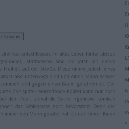
E
F
H
K
 / Streamen
K
) sind fest entschlossen, ihr altes Leben hinter sich zu
L
gekündigt, stattdessen sind sie jetzt mit einem
reiheit auf der Straße. Diese nimmt jedoch eines
M
r Landstraße unterwegs sind und einen Mann schwer
M
bgekommen und gegen einen Baum gefahren ist. Der
N
 kurze Zeit später eintreffende Polizei kann nur noch
f bei dem Paar, zumal die Sache irgendwie komisch
R
s ihnen das Schlimmste noch bevorsteht. Denn der
R
ch immer den Mann getötet hat, ist nun hinter ihnen
S