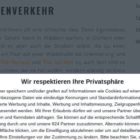
S
ENVERKEHR
S
rrorfilmen oft eine schlechte Idee. Denn irgendetwas
S
ie Gefahr kann in Wäldern warten, in Dörfern oder
W
 es aber auch die Straßen selbst, die zu einer
 ein Paar auf einer Waldstraße die Orientierung und
The Fearway
und
The Toll Man
zu, auch dort sind es
nkommen, wo sie hin wollen, sondern ständig im Kreis
n ein weiterer Film bei uns heraus, der von einer
Wir respektieren Ihre Privatsphäre
eimlicher wird.
ner speichern und/oder greifen auf Informationen wie Cookies auf ein
nbezogene Daten wie eindeutige Kennungen und Standardinformatione
da etwas in diese Richtung kommen wird. Schließlich
sierte Werbung und Inhalte, Werbung und Inhaltsmessung, Zielgruppen
n dem Genre beliebte Mittel, einen blutigen Prolog
gesendet werden.
Mit Ihrer Erlaubnis dürfen wir und unsere Partner ü
orgibt, sondern auch das Monster zeigt, wie es ein
n und Kenndaten abfragen. Sie können auf die entsprechende Schaltfl
enger
dann die Überraschung, als es so weit ist und
ung durch uns und unsere 824 Partner zuzustimmen. Alternativ können 
fläche klicken, um die Einwilligung abzulehnen oder um auf detailliert
atürliche Gefahr sie verfolgt. Der Film versucht auch
Ihre Einstellungen vor der Zustimmung zu ändern.
Bitte beachten Sie, 