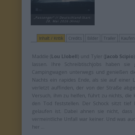
„Passenger“ // Deutschland-Start:
28. Mai 2026 (Kino)
Inhalt / Kritik
Credits
Bilder
Trailer
Kaufen
Maddie (
Lou Llobell
) und Tyler (
Jacob Scipio
lassen. Ihre Schreibtischjobs haben sie 
Campingwagen unterwegs und genießen die F
Nachts ein rapides Ende, als sie auf eine
verletzt auffinden, der von der Straße a
Versuch, ihm zu helfen, führt zu nichts, die
den Tod feststellen. Der Schock sitzt tie
gelaufen ist. Dabei ahnen sie nicht, das
vermeintliche Unfall war keiner. Und was au
her …