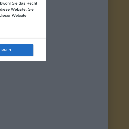
obwohl Sie das Recht
 diese Website. Sie
 dieser Website
TIMMEN