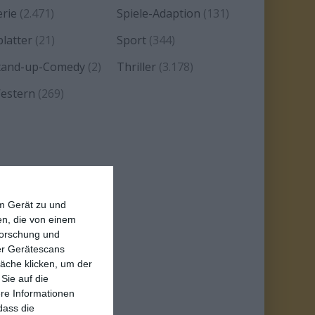
erie
(2.471)
Spiele-Adaption
(131)
platter
(21)
Sport
(344)
tand-up-Comedy
(2)
Thriller
(3.178)
estern
(269)
em Gerät zu und
n, die von einem
forschung und
ber Gerätescans
äche klicken, um der
Sie auf die
ere Informationen
dass die