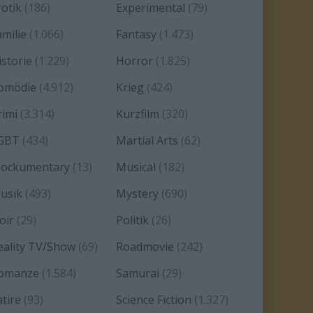
rotik
(186)
Experimental
(79)
amilie
(1.066)
Fantasy
(1.473)
istorie
(1.229)
Horror
(1.825)
omödie
(4.912)
Krieg
(424)
rimi
(3.314)
Kurzfilm
(320)
GBT
(434)
Martial Arts
(62)
ockumentary
(13)
Musical
(182)
usik
(493)
Mystery
(690)
oir
(29)
Politik
(26)
eality TV/Show
(69)
Roadmovie
(242)
omanze
(1.584)
Samurai
(29)
atire
(93)
Science Fiction
(1.327)