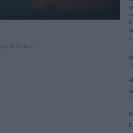
u
G
N
t
a
stag, 28. Mai 2026
G
A
A
(1
B
D