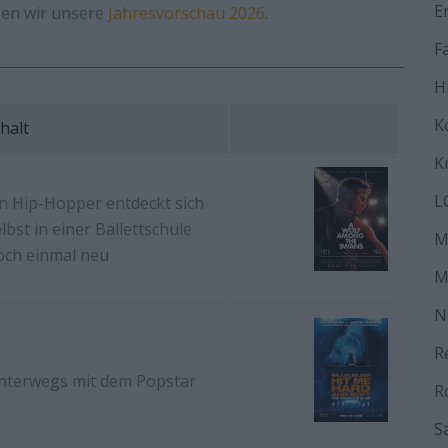
E
ben wir unsere
Jahresvorschau 2026
.
F
H
K
halt
K
L
in Hip-Hopper entdeckt sich
lbst in einer Ballettschule
M
och einmal neu
M
N
R
nterwegs mit dem Popstar
R
S