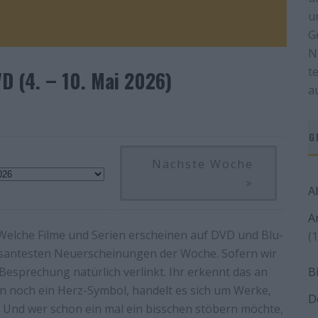
u
G
N
t
D (4. – 10. Mai 2026)
a
G
Nächste Woche
»
A
A
Welche Filme und Serien erscheinen auf DVD und Blu-
(1
essantesten Neuerscheinungen der Woche. Sofern wir
 Besprechung natürlich verlinkt. Ihr erkennt das an
B
n noch ein Herz-Symbol, handelt es sich um Werke,
D
. Und wer schon ein mal ein bisschen stöbern möchte,