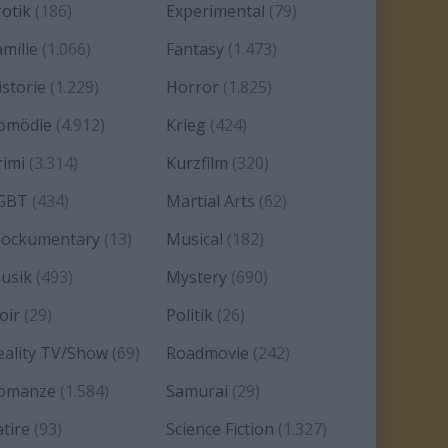
rotik
(186)
Experimental
(79)
amilie
(1.066)
Fantasy
(1.473)
istorie
(1.229)
Horror
(1.825)
omödie
(4.912)
Krieg
(424)
rimi
(3.314)
Kurzfilm
(320)
GBT
(434)
Martial Arts
(62)
ockumentary
(13)
Musical
(182)
usik
(493)
Mystery
(690)
oir
(29)
Politik
(26)
eality TV/Show
(69)
Roadmovie
(242)
omanze
(1.584)
Samurai
(29)
atire
(93)
Science Fiction
(1.327)