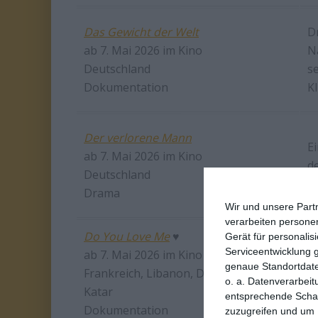
Das Gewicht der Welt
D
ab 7. Mai 2026 im Kino
N
Deutschland
se
Dokumentation
K
Der verlorene Mann
E
ab 7. Mai 2026 im Kino
d
Deutschland
d
Drama
Wir und unsere Part
verarbeiten persone
Do You Love Me
♥
Gerät für personali
Serviceentwicklung 
ab 7. Mai 2026 im Kino
E
genaue Standortdate
Frankreich, Libanon, Deutschland,
a
o. a. Datenverarbeit
Katar
B
entsprechende Schalt
Dokumentation
zuzugreifen und um 