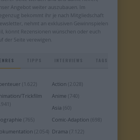
nser Angebot weiter auszubauen. Im
egenzug bekommt ihr je nach Mitgliedschaft
ewsletter, nehmt an exklusiven Gewinnspielen
eil, könnt Rezensionen wünschen oder euch
uf der Seite verewigen.
ENRES
TIPPS
INTERVIEWS
TAGS
benteuer
(1.622)
Action
(2.028)
nimation/Trickfilm
Anime
(740)
.941)
Asia
(60)
iographie
(765)
Comic-Adaption
(698)
okumentation
(2.054)
Drama
(7.122)