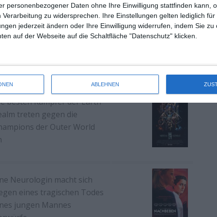
r personenbezogener Daten ohne Ihre Einwilligung stattfinden kann, 
 Verarbeitung zu widersprechen. Ihre Einstellungen gelten lediglich für
ungen jederzeit ändern oder Ihre Einwilligung widerrufen, indem Sie zu
ine Frau muss nach ihrem
en auf der Webseite auf die Schaltfläche "Datenschutz" klicken.
uting um das Sorgerecht
hres Sohns kämpfen
ONEN
ABLEHNEN
ZUS
ie besten Kämpfer der Earth
ealm treten gegen die
hampions der Outer World
n
ine Neurologin macht sich
egen eines tragischen Todes
ines jungen Mannes