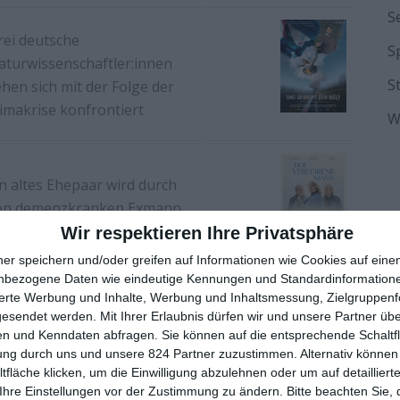
S
rei deutsche
S
aturwissenschaftler:innen
S
hen sich mit der Folge der
limakrise konfrontiert
W
in altes Ehepaar wird durch
en demenzkranken Exmann
urcheinandergewirbelt
Wir respektieren Ihre Privatsphäre
ner speichern und/oder greifen auf Informationen wie Cookies auf ein
nbezogene Daten wie eindeutige Kennungen und Standardinformatione
sierte Werbung und Inhalte, Werbung und Inhaltsmessung, Zielgruppen
gesendet werden.
Mit Ihrer Erlaubnis dürfen wir und unsere Partner ü
ine filmische Liebeserklärung
n und Kenndaten abfragen. Sie können auf die entsprechende Schaltfl
n die libanesische Hauptstadt
ung durch uns und unsere 824 Partner zuzustimmen. Alternativ können 
eirut
fläche klicken, um die Einwilligung abzulehnen oder um auf detailliert
Ihre Einstellungen vor der Zustimmung zu ändern.
Bitte beachten Sie, 