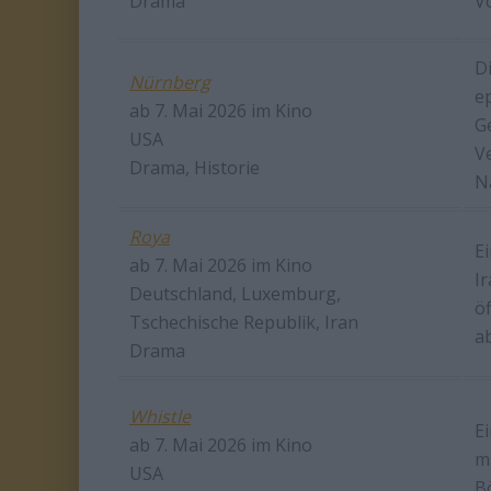
Drama
V
D
Nürnberg
e
ab 7. Mai 2026 im Kino
G
USA
V
Drama, Historie
N
Roya
Ei
ab 7. Mai 2026 im Kino
I
Deutschland, Luxemburg,
ö
Tschechische Republik, Iran
a
Drama
Whistle
E
ab 7. Mai 2026 im Kino
mi
USA
B