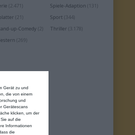
erie
(2.471)
Spiele-Adaption
(131)
platter
(21)
Sport
(344)
tand-up-Comedy
(2)
Thriller
(3.178)
estern
(269)
em Gerät zu und
n, die von einem
forschung und
ber Gerätescans
äche klicken, um der
Sie auf die
ere Informationen
dass die