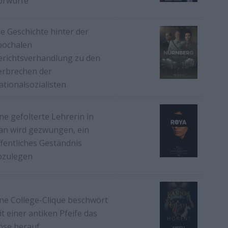
orwürfe
ie Geschichte hinter der
pochalen
erichtsverhandlung zu den
erbrechen der
ationalsozialisten
ne gefolterte Lehrerin in
ran wird gezwungen, ein
ffentliches Geständnis
bzulegen
ine College-Clique beschwört
t einer antiken Pfeife das
öse herauf