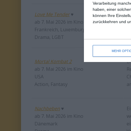
Verarbeitung manche
haben, einer solchen
Love Me Tender
♥
können Ihre Einstell
E
ab 7. Mai 2026 im Kino
zurückkehren und unt
O
Frankreich, Luxemburg
i
Drama, LGBT
MEHR OPTI
Mortal Kombat 2
D
ab 7. Mai 2026 im Kino
R
USA
C
Action, Fantasy
a
Nachbeben
♥
E
ab 7. Mai 2026 im Kino
w
Dänemark
e