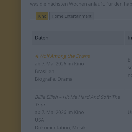
was die nächsten Wochen anläuft, für den ha
Kino
Home Entertainment
Daten
In
A Wolf Among the Swans
E
ab 7. Mai 2026 im Kino
se
Brasilien
n
Biografie, Drama
Billie Eilish – Hit Me Hard And Soft: The
Tour
ab 7. Mai 2026 im Kino
U
USA
Dokumentation, Musik