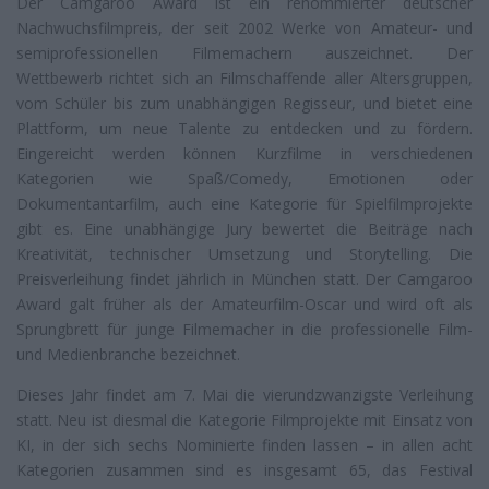
Der Camgaroo Award ist ein renommierter deutscher
Nachwuchsfilmpreis, der seit 2002 Werke von Amateur- und
semiprofessionellen Filmemachern auszeichnet. Der
Wettbewerb richtet sich an Filmschaffende aller Altersgruppen,
vom Schüler bis zum unabhängigen Regisseur, und bietet eine
Plattform, um neue Talente zu entdecken und zu fördern.
Eingereicht werden können Kurzfilme in verschiedenen
Kategorien wie Spaß/Comedy, Emotionen oder
Dokumentantarfilm, auch eine Kategorie für Spielfilmprojekte
gibt es. Eine unabhängige Jury bewertet die Beiträge nach
Kreativität, technischer Umsetzung und Storytelling. Die
Preisverleihung findet jährlich in München statt. Der Camgaroo
Award galt früher als der Amateurfilm-Oscar und wird oft als
Sprungbrett für junge Filmemacher in die professionelle Film-
und Medienbranche bezeichnet.
Dieses Jahr findet am 7. Mai die vierundzwanzigste Verleihung
statt. Neu ist diesmal die Kategorie Filmprojekte mit Einsatz von
KI, in der sich sechs Nominierte finden lassen – in allen acht
Kategorien zusammen sind es insgesamt 65, das Festival