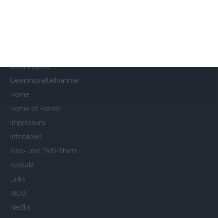
Filmtastic
Filmtipps
Französische Filmtage Tübingen-Stuttgart
Genres
Gewinnspiele
Gewinnspielteilnahme
Home
Home of Horror
Impressum
Interviews
Kino- und DVD-Starts
Kontakt
Links
MUBI
Netflix