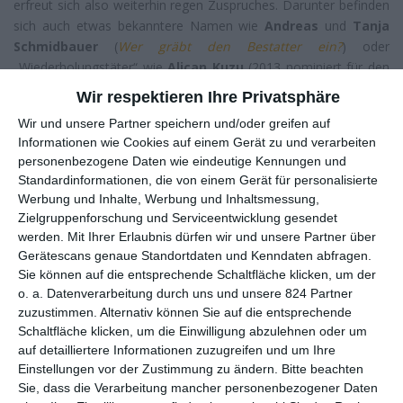
erfreut sich also weiterhin regen Zuspruches. Darunter befinden
sich auch etwas bekanntere Namen wie
Andreas
und
Tanja
Schmidbauer
(
Wer gräbt den Bestatter ein?
) oder
„Wiederholungstäter“ wie
Alican Kuzu
(2013 nominiert für den
Kurzfilm
I Walk Alone
, 2022 einmal für den Kurzfilm
Infinite
,
Wir respektieren Ihre Privatsphäre
einmal für das Spielfilmkonzept
Nexus Nox
). Das Festival
Wir und unsere Partner speichern und/oder greifen auf
besteht allerdings nicht nur aus der um 19 Uhr beginnenden
Informationen wie Cookies auf einem Gerät zu und verarbeiten
Camgaroo Award Night, der Verleihungszeremonie also,
personenbezogene Daten wie eindeutige Kennungen und
sondern hat Interessierten darüber hinaus den ganzen Tag über
Standardinformationen, die von einem Gerät für personalisierte
etwas zu bieten. Los geht es um 10 Uhr mit einem Network
Werbung und Inhalte, Werbung und Inhaltsmessung,
Panel, bei dem sich Independent- und Nachwuchsfilmemachern
Zielgruppenforschung und Serviceentwicklung gesendet
mit etablierten Profis vernetzen können. Im weiteren Verlauf gibt
werden.
Mit Ihrer Erlaubnis dürfen wir und unsere Partner über
es etwa einen Vortrag zum aktuellen Filmrecht oder Panels zur
Gerätescans genaue Standortdaten und Kenndaten abfragen.
KI-Kompetenz. Das Ganze findet statt in der ASTOR Film
Sie können auf die entsprechende Schaltfläche klicken, um der
Lounge im ARRI München, Türkenstraße 91, 80799 München.
o. a. Datenverarbeitung durch uns und unsere 824 Partner
zuzustimmen. Alternativ können Sie auf die entsprechende
Tickets zu den einzel buchbaren Veranstaltungen können unter
Schaltfläche klicken, um die Einwilligung abzulehnen oder um
ticket.camgaroo.com
erstanden werden, wo sich auch die
auf detailliertere Informationen zuzugreifen und um Ihre
Veranstaltungsübersicht finden lässt.
Einstellungen vor der Zustimmung zu ändern.
Bitte beachten
Sie, dass die Verarbeitung mancher personenbezogener Daten