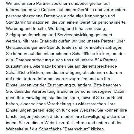
Wir und unsere Partner speichern und/oder greifen auf
lassen.
Informationen wie Cookies auf einem Gerät zu und verarbeiten
personenbezogene Daten wie eindeutige Kennungen und
Die Personen, die hinter diesen Technologien stehen oder
Standardinformationen, die von einem Gerät für personalisierte
diese entwickeln, stehen dabei meist geflissentlich im
Werbung und Inhalte, Werbung und Inhaltsmessung,
Hintergrund oder treten nur selten in der Öffentlichkeit auf.
Zielgruppenforschung und Serviceentwicklung gesendet
Zwar kennen viele Namen wie
Mark Zuckerberg
, doch
werden.
Mit Ihrer Erlaubnis dürfen wir und unsere Partner über
Persönlichkeiten wie beispielsweise
Sam Altman
oder
Peter
Gerätescans genaue Standortdaten und Kenndaten abfragen.
Thiel
sind leider noch nicht so vielen Menschen bekannt, auch
Sie können auf die entsprechende Schaltfläche klicken, um der
wenn Programme wie Chat GPT oder PayPal aus unserem
o. a. Datenverarbeitung durch uns und unsere 824 Partner
Leben nicht mehr wegzudenken sind.
zuzustimmen. Alternativ können Sie auf die entsprechende
Schaltfläche klicken, um die Einwilligung abzulehnen oder um
Ein weiteres Beispiel für einen solchen Menschen, der sich
auf detailliertere Informationen zuzugreifen und um Ihre
meist im Hintergrund aufhält, ist
Alex Karp
, Mitbegründer und
Einstellungen vor der Zustimmung zu ändern.
Bitte beachten
derzeitiger CEO von Palantir Technologies. Wenn man den
Sie, dass die Verarbeitung mancher personenbezogener Daten
etwas unscheinbar wirkenden, schlaksigen Herrn zum ersten
ohne Ihre Einwilligung stattfinden kann, obwohl Sie das Recht
Mal sieht, wundert das nicht, obwohl seine Firma und deren
haben, einer solchen Verarbeitung zu widersprechen. Ihre
Einstellungen gelten lediglich für diese Website. Sie können Ihre
Software gerade im Bankenbereich und in der Infrastruktur
Einstellungen jederzeit ändern oder Ihre Einwilligung widerrufen,
vieler Länder sehr wichtig sind. Palanthir Gotham
indem Sie zu dieser Website zurückkehren und unten auf der
beispielsweise ist eine Software, die bei der Bekämpfung von
Webseite auf die Schaltfläche "Datenschutz" klicken.
Terror helfen soll und dabei Daten auswertet, um Verdächtige