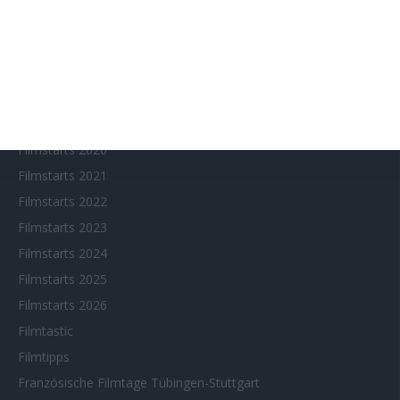
Fantasy Filmfest Special
Filmfeste
Filmstarts 2017
Filmstarts 2018
Filmstarts 2019
Filmstarts 2020
Filmstarts 2021
Filmstarts 2022
Filmstarts 2023
Filmstarts 2024
Filmstarts 2025
Filmstarts 2026
Filmtastic
Filmtipps
Französische Filmtage Tübingen-Stuttgart