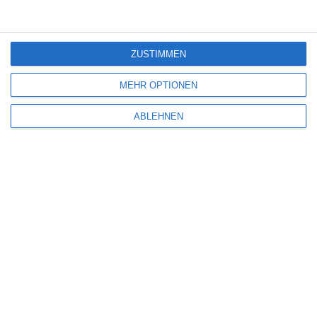
Kommentar
*
ZUSTIMMEN
MEHR OPTIONEN
ABLEHNEN
Name
*
E-Mail-Adresse
*
Website