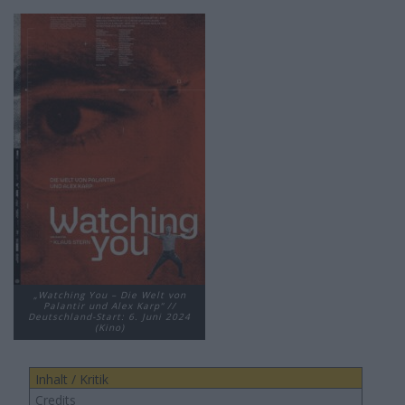
„Watching You – Die Welt von
Palantir und Alex Karp“ //
Deutschland-Start: 6. Juni 2024
(Kino)
Inhalt / Kritik
Credits