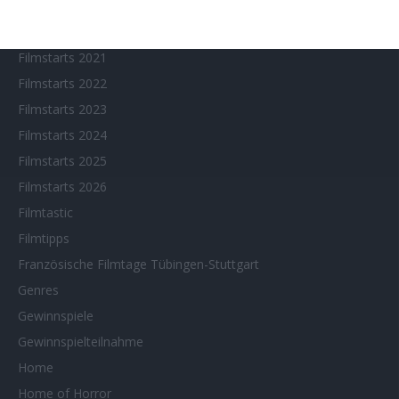
Filmstarts 2019
Filmstarts 2020
Filmstarts 2021
Filmstarts 2022
Filmstarts 2023
Filmstarts 2024
Filmstarts 2025
Filmstarts 2026
Filmtastic
Filmtipps
Französische Filmtage Tübingen-Stuttgart
Genres
Gewinnspiele
Gewinnspielteilnahme
Home
Home of Horror