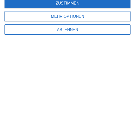
ZUSTIMMEN
MEHR OPTIONEN
Name
*
ABLEHNEN
E-Mail-Adresse
*
Website
Benachrichtige mich über nachfolgende Kommentare via E-Mail.
Benachrichtige mich über neue Beiträge via E-Mail.