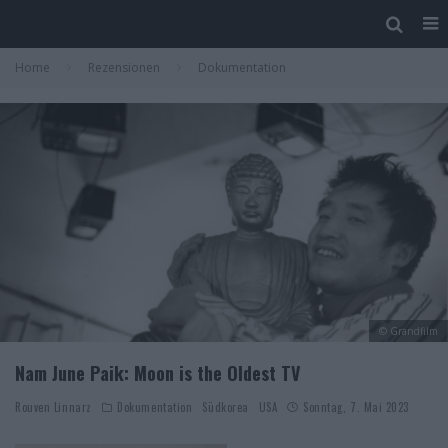
Home
Rezensionen
Dokumentation
© Grandfilm
Nam June Paik: Moon is the Oldest TV
Rouven Linnarz
Dokumentation
Südkorea
USA
Sonntag, 7. Mai 2023