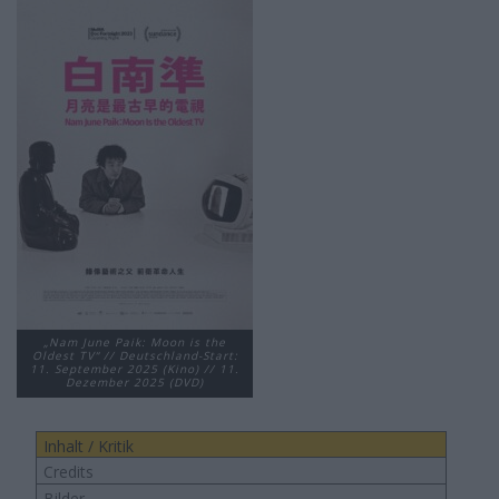
„Nam June Paik: Moon is the
Oldest TV“ // Deutschland-Start:
11. September 2025 (Kino) // 11.
Dezember 2025 (DVD)
Inhalt / Kritik
Credits
Bilder