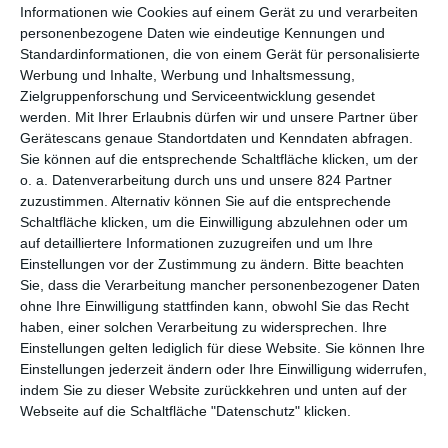
(„Technology is the body’s new membrane of existence.“),
Informationen wie Cookies auf einem Gerät zu und verarbeiten
sagte er einmal und definierte damit seine Sichtweise als
personenbezogene Daten wie eindeutige Kennungen und
Künstler, welche die heutige Video- und Medienkunst
Standardinformationen, die von einem Gerät für personalisierte
begründete.
Werbung und Inhalte, Werbung und Inhaltsmessung,
Zielgruppenforschung und Serviceentwicklung gesendet
In Ihrer Dokumentation
Nam June Paik: Moon is the Oldest
werden.
Mit Ihrer Erlaubnis dürfen wir und unsere Partner über
TV
, die auf dem
DOK.fest München
zu sehen ist, befasst sich
Gerätescans genaue Standortdaten und Kenndaten abfragen.
Regisseurin
Amanda Kim
mit dem Leben wie auch dem Werk
Sie können auf die entsprechende Schaltfläche klicken, um der
des koreanischen Künstlers. Ausgehend von seiner Studienzeit
o. a. Datenverarbeitung durch uns und unsere 824 Partner
in München sowie anderen Stationen in der Biografie Paiks will
zuzustimmen. Alternativ können Sie auf die entsprechende
die Dokumentation nachvollziehen, wie sich die Themen des
Schaltfläche klicken, um die Einwilligung abzulehnen oder um
auf detailliertere Informationen zuzugreifen und um Ihre
Künstlers entwickelt haben, wie er seine Stimme fand und
Einstellungen vor der Zustimmung zu ändern.
Bitte beachten
seine jeweiligen Ideen weiterdachte. Vom Entwurf bis hin zur
Sie, dass die Verarbeitung mancher personenbezogener Daten
Aufführung und den teils verhaltenen, teils vernichtenden
ohne Ihre Einwilligung stattfinden kann, obwohl Sie das Recht
Kritiken in der ersten Zeit soll es nicht allein um das Porträt
haben, einer solchen Verarbeitung zu widersprechen. Ihre
eines Künstlers gehen, sondern vielmehr um die Idee Paiks als
Einstellungen gelten lediglich für diese Website. Sie können Ihre
eine Art Visionär, der viele der heutigen Themen wie die
Einstellungen jederzeit ändern oder Ihre Einwilligung widerrufen,
Abhängigkeit des Menschen von Technik oder das veränderte
indem Sie zu dieser Website zurückkehren und unten auf der
Selbstbild vieler durch die verschiedene Technologien
Webseite auf die Schaltfläche "Datenschutz" klicken.
vorwegnahm.