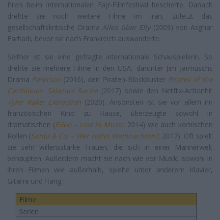
Preis beim Internationalen Fajr-Filmfestival bescherte. Danach
drehte sie noch weitere Filme im Iran, zuletzt das
gesellschaftskritische Drama
Alles über Elly
(2009) von Asghar
Farhadi, bevor sie nach Frankreich auswanderte.
Seither ist sie eine gefragte internationale Schauspielerin. So
drehte sie mehrere Filme in den USA, darunter Jim Jarmuschs
Drama
Paterson
(2016), den Piraten-Blockbuster
Pirates of the
Caribbean: Salazars Rache
(2017) sowie den Netflix-Actionhit
Tyler Rake: Extraction
(2020). Ansonsten ist sie vor allem im
französischen Kino zu Hause, überzeugte sowohl in
dramatischen (
Eden – Lost in Music
, 2014) wie auch komischen
Rollen (
Santa & Co. – Wer rettet Weihnachten?
, 2017). Oft spielt
sie sehr willensstarke Frauen, die sich in einer Männerwelt
behaupten. Außerdem macht sie nach wie vor Musik, sowohl in
ihren Filmen wie außerhalb, spielte unter anderem Klavier,
Gitarre und Hang.
Filme
Serien