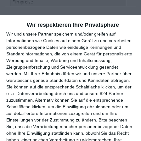
Filmpreise
Jah
Wir respektieren Ihre Privatsphäre
Titel
Funktion
r
Wir und unsere Partner speichern und/oder greifen auf
Informationen wie Cookies auf einem Gerät zu und verarbeiten
202
personenbezogene Daten wie eindeutige Kennungen und
Alpha
Schauspiel
5
Standardinformationen, die von einem Gerät für personalisierte
Werbung und Inhalte, Werbung und Inhaltsmessung,
202
Zielgruppenforschung und Serviceentwicklung gesendet
Lolita lesen in Teheran
Schauspiel
4
werden.
Mit Ihrer Erlaubnis dürfen wir und unsere Partner über
Gerätescans genaue Standortdaten und Kenndaten abfragen.
Sie können auf die entsprechende Schaltfläche klicken, um der
202
Wilhelm Tell
Schauspiel
o. a. Datenverarbeitung durch uns und unsere 824 Partner
4
zuzustimmen. Alternativ können Sie auf die entsprechende
Schaltfläche klicken, um die Einwilligung abzulehnen oder um
202
Schirkoa: In Lies We Trust
Stimme
auf detailliertere Informationen zuzugreifen und um Ihre
4
Einstellungen vor der Zustimmung zu ändern.
Bitte beachten
Sie, dass die Verarbeitung mancher personenbezogener Daten
202
Roqya
Schauspiel
ohne Ihre Einwilligung stattfinden kann, obwohl Sie das Recht
3
haben, einer solchen Verarbeitung zu widersprechen. Ihre