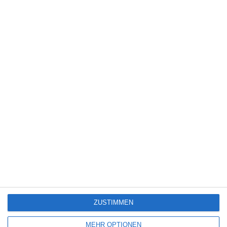
200
Mim mesle madar
Schauspiel
6
200
Half Moon
Schauspiel
6
200
Be name pedar
Schauspiel
6
200
Bab’Aziz – Der Prinz, der seine
Schauspiel
5
Seele betrachtete
200
Mahiha ashegh mishavand
Schauspiel
5
200
Ashk-e sarma
Schauspiel
4
ZUSTIMMEN
200
Boutique
Schauspiel
4
MEHR OPTIONEN