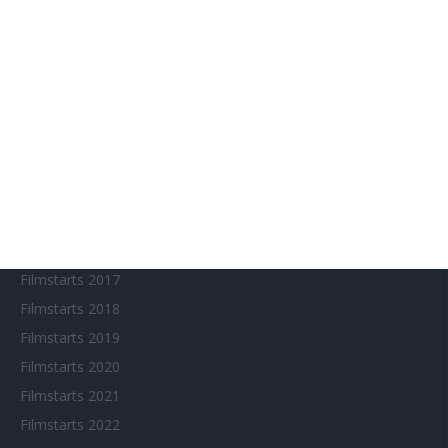
Aktuelle Neuerscheinungen
Amazon Prime Video
Anime on Demand
Arthouse CNMA
Chinesisches Filmfest München
Eventkalender
Fantasy Filmfest Special
Filmfeste
Filmstarts 2017
Filmstarts 2018
Filmstarts 2019
Filmstarts 2020
Filmstarts 2021
Filmstarts 2022