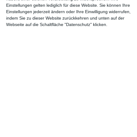
Einstellungen gelten lediglich für diese Website. Sie können Ihre
202
Einstellungen jederzeit ändern oder Ihre Einwilligung widerrufen,
Tyler Rake: Extraction 2
Schauspiel
3
indem Sie zu dieser Website zurückkehren und unten auf der
Webseite auf die Schaltfläche "Datenschutz" klicken.
202
Une comédie romantique
Schauspiel
2
202
Der Drache meines Vaters
Stimme
2
202
Bruder und Schwester
Schauspiel
2
202
Cocorica (Kurzfilm)
Schauspiel
1
202
VTC (TV)
Schauspiel
1
202
Tyler Rake: Extraction
Schauspiel