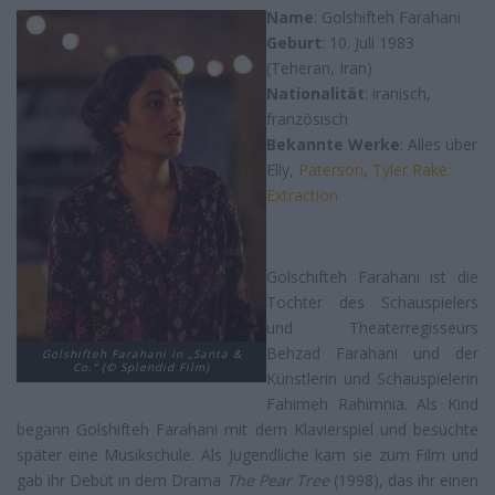
Name
: Golshifteh Farahani
Geburt
: 10. Juli 1983
(Teheran, Iran)
Nationalität
: iranisch,
französisch
Bekannte Werke
: Alles über
Elly,
Paterson
,
Tyler Rake:
Extraction
Golschifteh Farahani ist die
Tochter des Schauspielers
und Theaterregisseurs
Behzad Farahani und der
Golshifteh Farahani in „Santa &
Co.“ (© Splendid Film)
Künstlerin und Schauspielerin
Fahimeh Rahimnia. Als Kind
begann Golshifteh Farahani mit dem Klavierspiel und besuchte
später eine Musikschule. Als Jugendliche kam sie zum Film und
gab ihr Debüt in dem Drama
The Pear Tree
(1998), das ihr einen