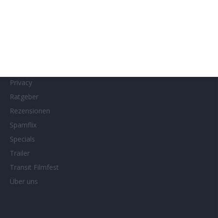
MUBI
Netflix
Neueste Reviews
News
Porträts/Filmografien
Privacy
Ratgeber
Rezensionen
Spamflix
Specials
Trailer
Transit Filmfest
Über uns