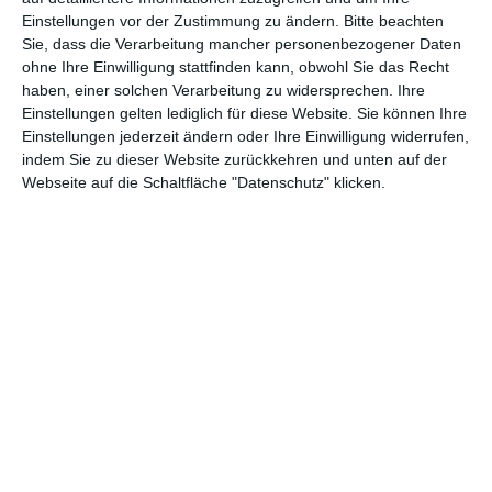
Einstellungen vor der Zustimmung zu ändern.
Bitte beachten
Abenteuer
(1.624)
Action
(2.033)
Sie, dass die Verarbeitung mancher personenbezogener Daten
ohne Ihre Einwilligung stattfinden kann, obwohl Sie das Recht
Animation/Trickfilm
(1.942)
Anime
(740)
haben, einer solchen Verarbeitung zu widersprechen. Ihre
Asia
(60)
Biographie
(766)
Einstellungen gelten lediglich für diese Website. Sie können Ihre
Einstellungen jederzeit ändern oder Ihre Einwilligung widerrufen,
Comic-Adaption
(699)
Dokumentation
(2.056)
indem Sie zu dieser Website zurückkehren und unten auf der
Webseite auf die Schaltfläche "Datenschutz" klicken.
Drama
(7.128)
Erotik
(186)
Experimental
(79)
Familie
(1.068)
Fantasy
(1.473)
Historie
(1.230)
Horror
(1.827)
Komödie
(4.920)
Krieg
(424)
Krimi
(3.324)
Kurzfilm
(320)
LGBT
(436)
Martial Arts
(62)
Mockumentary
(13)
Musical
(182)
Musik
(495)