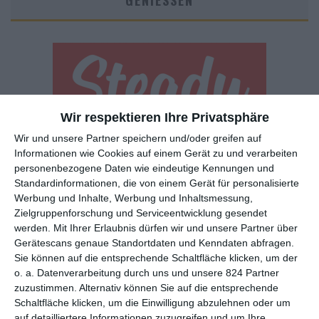
GENIESSEN
Wir respektieren Ihre Privatsphäre
Wir und unsere Partner speichern und/oder greifen auf
Euch gefällt, was wir auf film-rezensionen.de so machen und
Informationen wie Cookies auf einem Gerät zu und verarbeiten
wollt noch mehr? Dann werdet unser Sponsor! Auf
Steady
könnt
personenbezogene Daten wie eindeutige Kennungen und
ihr Mitglied unserer Seite werden und uns damit helfen, unser
Standardinformationen, die von einem Gerät für personalisierte
Angebot weiter auszubauen. Im Gegenzug bekommt ihr je nach
Werbung und Inhalte, Werbung und Inhaltsmessung,
Mitgliedschaft Newsletter, nehmt an exklusiven Gewinnspielen
Zielgruppenforschung und Serviceentwicklung gesendet
teil, könnt Rezensionen wünschen oder euch auf der Seite
werden.
Mit Ihrer Erlaubnis dürfen wir und unsere Partner über
verewigen.
Gerätescans genaue Standortdaten und Kenndaten abfragen.
Sie können auf die entsprechende Schaltfläche klicken, um der
o. a. Datenverarbeitung durch uns und unsere 824 Partner
GENRES
TIPPS
INTERVIEWS
TAGS
zuzustimmen. Alternativ können Sie auf die entsprechende
Schaltfläche klicken, um die Einwilligung abzulehnen oder um
auf detailliertere Informationen zuzugreifen und um Ihre