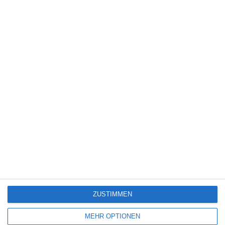
6
Heute fängt mein neues Leben an
6
The Last House
Eli Roth [Interview]
ZUSTIMMEN
SITEMAP
MEHR OPTIONEN