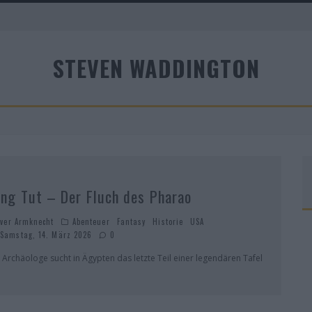
STEVEN WADDINGTON
A
ing Tut – Der Fluch des Pharao
iver Armknecht
Abenteuer
Fantasy
Historie
USA
Samstag, 14. März 2026
0
n Archäologe sucht in Ägypten das letzte Teil einer legendären Tafel