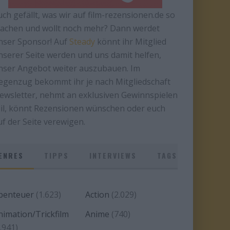
uch gefällt, was wir auf film-rezensionen.de so
achen und wollt noch mehr? Dann werdet
nser Sponsor! Auf
Steady
könnt ihr Mitglied
nserer Seite werden und uns damit helfen,
nser Angebot weiter auszubauen. Im
egenzug bekommt ihr je nach Mitgliedschaft
ewsletter, nehmt an exklusiven Gewinnspielen
eil, könnt Rezensionen wünschen oder euch
uf der Seite verewigen.
ENRES
TIPPS
INTERVIEWS
TAGS
benteuer
(1.623)
Action
(2.029)
nimation/Trickfilm
Anime
(740)
.941)