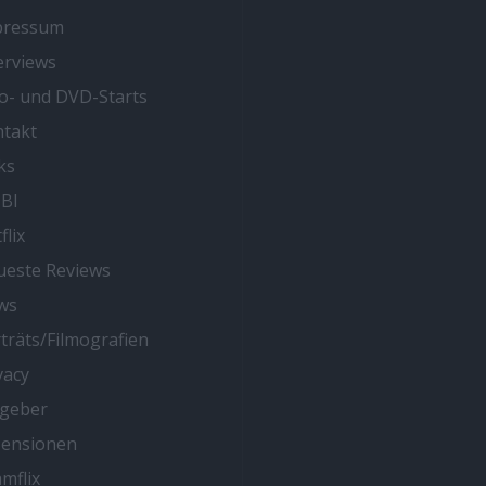
pressum
erviews
o- und DVD-Starts
takt
ks
BI
flix
este Reviews
ws
träts/Filmografien
vacy
tgeber
zensionen
mflix