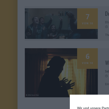
D
7
Ol
VON 10
Th
6
W
VON 10
Se
Ei
Wir und unsere Part