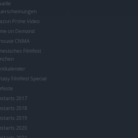
uelle
uerscheinungen
zon Prime Video
ime on Demand
thouse CNMA
nesisches Filmfest
nchen
ntkalender
tasy Filmfest Special
mfeste
mstarts 2017
mstarts 2018
mstarts 2019
mstarts 2020
mstarts 2021