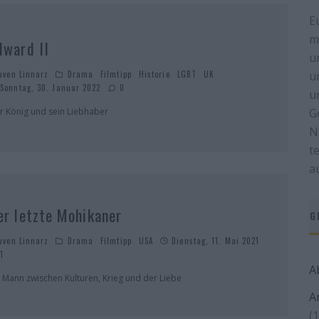
E
m
dward II
u
uven Linnarz
Drama
Filmtipp
Historie
LGBT
UK
u
Sonntag, 30. Januar 2022
0
u
r König und sein Liebhaber
G
N
t
a
er letzte Mohikaner
G
uven Linnarz
Drama
Filmtipp
USA
Dienstag, 11. Mai 2021
1
A
n Mann zwischen Kulturen, Krieg und der Liebe
A
(1