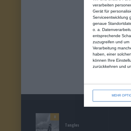
verarbeiten persone
Gerät für personali
Serviceentwicklung 
genaue Standortdate
o. a. Datenverarbeit
entsprechende Schalt
zuzugreifen und um 
Verarbeitung manche
haben, einer solchen
können Ihre Einstell
zurückkehren und unt
MEHR OPTI
8
Tangles