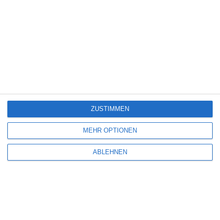
5
Wilsberg: Todsicherer Tipp
7
Lebensansichten eines Huhns
ZUSTIMMEN
MEHR OPTIONEN
TV-Programm (August 2026)
ABLEHNEN
Kinocharts weltweit (24. – 26. Juli 2026)