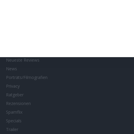
Interviews
Kino- und DVD-Starts
Kontakt
Links
MUBI
Netflix
Neueste Reviews
News
Porträts/Filmografien
Privacy
Ratgeber
Rezensionen
Spamflix
Specials
Trailer