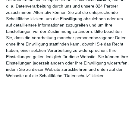
o. a. Datenverarbeitung durch uns und unsere 824 Partner
zuzustimmen. Alternativ können Sie auf die entsprechende
Schaltfläche klicken, um die Einwilligung abzulehnen oder um
auf detailliertere Informationen zuzugreifen und um Ihre
MITGLIED WERDEN UND VORTEILE
Einstellungen vor der Zustimmung zu ändern.
Bitte beachten
GENIESSEN
Sie, dass die Verarbeitung mancher personenbezogener Daten
ohne Ihre Einwilligung stattfinden kann, obwohl Sie das Recht
haben, einer solchen Verarbeitung zu widersprechen. Ihre
Einstellungen gelten lediglich für diese Website. Sie können Ihre
Einstellungen jederzeit ändern oder Ihre Einwilligung widerrufen,
indem Sie zu dieser Website zurückkehren und unten auf der
Webseite auf die Schaltfläche "Datenschutz" klicken.
Euch gefällt, was wir auf film-rezensionen.de so machen und
wollt noch mehr? Dann werdet unser Sponsor! Auf
Steady
könnt
ihr Mitglied unserer Seite werden und uns damit helfen, unser
Angebot weiter auszubauen. Im Gegenzug bekommt ihr je nach
Mitgliedschaft Newsletter, nehmt an exklusiven Gewinnspielen
teil, könnt Rezensionen wünschen oder euch auf der Seite