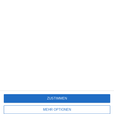
Kinocharts weltweit (31. Juli – 2. August 2026)
5
Die Chefin: Der Wolf
6
Heute fängt mein neues Leben an
ZUSTIMMEN
SITEMAP
MEHR OPTIONEN