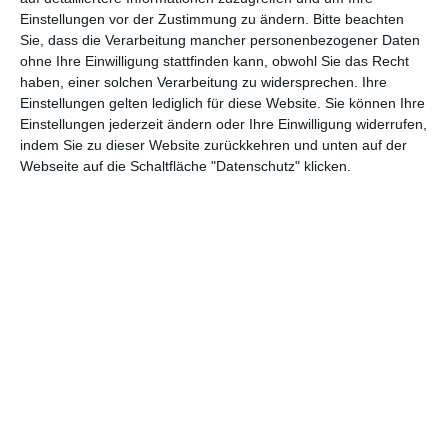
Einstellungen vor der Zustimmung zu ändern.
Bitte beachten
Abenteuer
(1.624)
Action
(2.033)
Sie, dass die Verarbeitung mancher personenbezogener Daten
ohne Ihre Einwilligung stattfinden kann, obwohl Sie das Recht
Animation/Trickfilm
(1.942)
Anime
(740)
haben, einer solchen Verarbeitung zu widersprechen. Ihre
Asia
(60)
Biographie
(766)
Einstellungen gelten lediglich für diese Website. Sie können Ihre
Einstellungen jederzeit ändern oder Ihre Einwilligung widerrufen,
Comic-Adaption
(699)
Dokumentation
(2.056)
indem Sie zu dieser Website zurückkehren und unten auf der
Webseite auf die Schaltfläche "Datenschutz" klicken.
Drama
(7.129)
Erotik
(186)
Experimental
(79)
Familie
(1.068)
Fantasy
(1.473)
Historie
(1.230)
Horror
(1.827)
Komödie
(4.920)
Krieg
(424)
Krimi
(3.324)
Kurzfilm
(320)
LGBT
(436)
Martial Arts
(62)
Mockumentary
(13)
Musical
(182)
Musik
(495)