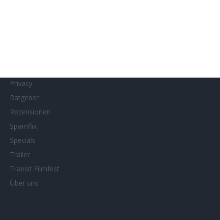
MUBI
Netflix
Neueste Reviews
News
Porträts/Filmografien
Privacy
Ratgeber
Rezensionen
Spamflix
Specials
Trailer
Transit Filmfest
Über uns