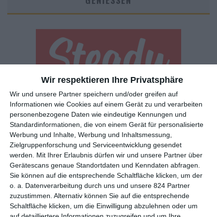
GENIESSEN
Wir respektieren Ihre Privatsphäre
Wir und unsere Partner speichern und/oder greifen auf
Euch gefällt, was wir auf film-rezensionen.de so machen und
Informationen wie Cookies auf einem Gerät zu und verarbeiten
wollt noch mehr? Dann werdet unser Sponsor! Auf
Steady
könnt
personenbezogene Daten wie eindeutige Kennungen und
ihr Mitglied unserer Seite werden und uns damit helfen, unser
Standardinformationen, die von einem Gerät für personalisierte
Angebot weiter auszubauen. Im Gegenzug bekommt ihr je nach
Werbung und Inhalte, Werbung und Inhaltsmessung,
Mitgliedschaft Newsletter, nehmt an exklusiven Gewinnspielen
Zielgruppenforschung und Serviceentwicklung gesendet
teil, könnt Rezensionen wünschen oder euch auf der Seite
werden.
Mit Ihrer Erlaubnis dürfen wir und unsere Partner über
verewigen.
Gerätescans genaue Standortdaten und Kenndaten abfragen.
Sie können auf die entsprechende Schaltfläche klicken, um der
o. a. Datenverarbeitung durch uns und unsere 824 Partner
GENRES
TIPPS
INTERVIEWS
TAGS
zuzustimmen. Alternativ können Sie auf die entsprechende
Schaltfläche klicken, um die Einwilligung abzulehnen oder um
auf detailliertere Informationen zuzugreifen und um Ihre