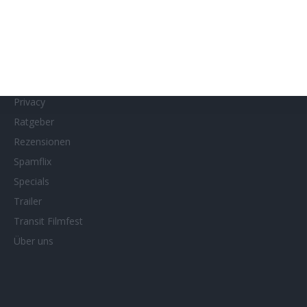
MUBI
Netflix
Neueste Reviews
News
Porträts/Filmografien
Privacy
Ratgeber
Rezensionen
Spamflix
Specials
Trailer
Transit Filmfest
Über uns