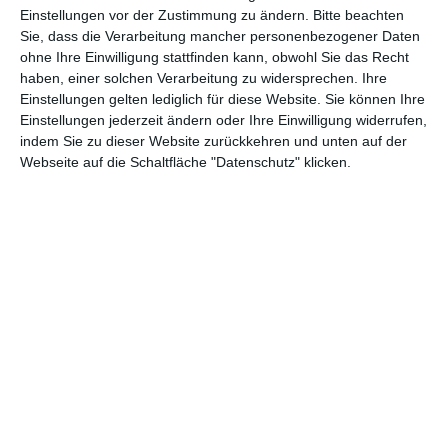
Abenteuer
(1.624)
Action
(2.033)
Einstellungen vor der Zustimmung zu ändern.
Bitte beachten
Sie, dass die Verarbeitung mancher personenbezogener Daten
Animation/Trickfilm
(1.942)
Anime
(740)
ohne Ihre Einwilligung stattfinden kann, obwohl Sie das Recht
haben, einer solchen Verarbeitung zu widersprechen. Ihre
Asia
(60)
Biographie
(766)
Einstellungen gelten lediglich für diese Website. Sie können Ihre
Comic-Adaption
(699)
Dokumentation
(2.056)
Einstellungen jederzeit ändern oder Ihre Einwilligung widerrufen,
indem Sie zu dieser Website zurückkehren und unten auf der
Drama
(7.129)
Erotik
(186)
Webseite auf die Schaltfläche "Datenschutz" klicken.
Experimental
(79)
Familie
(1.068)
Fantasy
(1.473)
Historie
(1.230)
Horror
(1.827)
Komödie
(4.920)
Krieg
(424)
Krimi
(3.324)
Kurzfilm
(320)
LGBT
(436)
Martial Arts
(62)
Mockumentary
(13)
Musical
(182)
Musik
(495)
Mystery
(691)
Noir
(29)