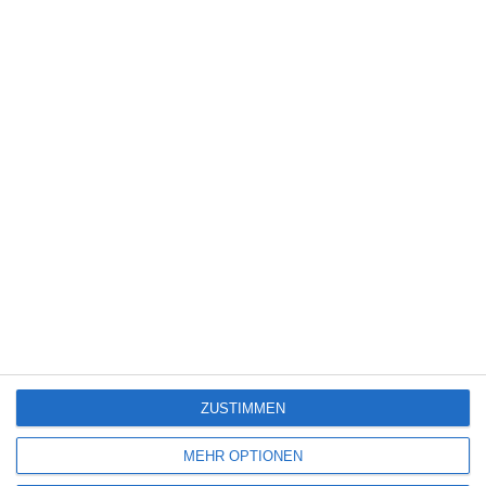
Kinocharts weltweit (31. Juli – 2. August 2026)
5
Die Chefin: Der Wolf
6
Heute fängt mein neues Leben an
ZUSTIMMEN
SITEMAP
MEHR OPTIONEN