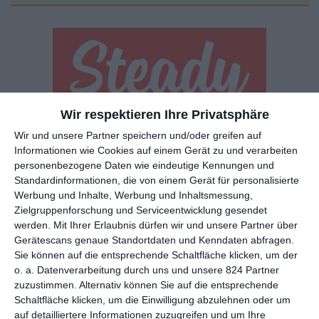
Wir respektieren Ihre Privatsphäre
Euch gefällt, was wir auf film-rezensionen.de so machen und
Wir und unsere Partner speichern und/oder greifen auf
wollt noch mehr? Dann werdet unser Sponsor! Auf
Steady
könnt
Informationen wie Cookies auf einem Gerät zu und verarbeiten
ihr Mitglied unserer Seite werden und uns damit helfen, unser
personenbezogene Daten wie eindeutige Kennungen und
Angebot weiter auszubauen. Im Gegenzug bekommt ihr je nach
Standardinformationen, die von einem Gerät für personalisierte
Mitgliedschaft Newsletter, nehmt an exklusiven Gewinnspielen
Werbung und Inhalte, Werbung und Inhaltsmessung,
Zielgruppenforschung und Serviceentwicklung gesendet
teil, könnt Rezensionen wünschen oder euch auf der Seite
werden.
Mit Ihrer Erlaubnis dürfen wir und unsere Partner über
verewigen.
Gerätescans genaue Standortdaten und Kenndaten abfragen.
Sie können auf die entsprechende Schaltfläche klicken, um der
o. a. Datenverarbeitung durch uns und unsere 824 Partner
GENRES
TIPPS
INTERVIEWS
TAGS
zuzustimmen. Alternativ können Sie auf die entsprechende
Schaltfläche klicken, um die Einwilligung abzulehnen oder um
auf detailliertere Informationen zuzugreifen und um Ihre