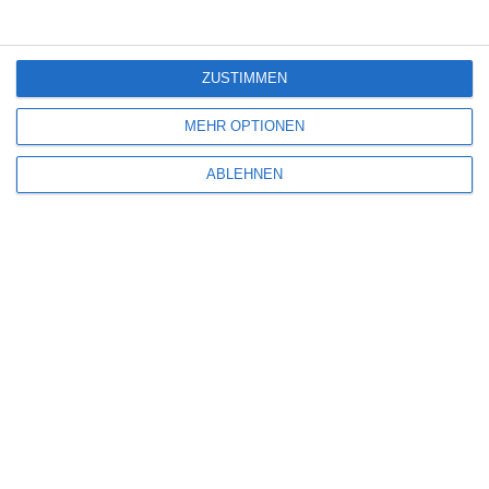
3
ZUSTIMMEN
Dragon Wars
MEHR OPTIONEN
ABLEHNEN
SITEMAP
Aktuelle Neuerscheinungen
Amazon Prime Video
Anime on Demand
Arthouse CNMA
Chinesisches Filmfest München
Eventkalender