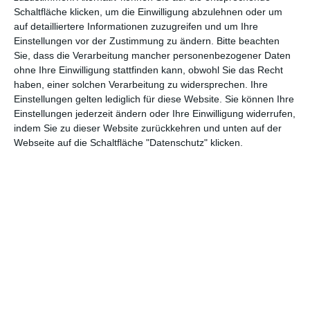
Schaltfläche klicken, um die Einwilligung abzulehnen oder um
Euch gefällt, was wir auf film-rezensionen.de so machen und
auf detailliertere Informationen zuzugreifen und um Ihre
wollt noch mehr? Dann werdet unser Sponsor! Auf
Steady
könnt
Einstellungen vor der Zustimmung zu ändern.
Bitte beachten
ihr Mitglied unserer Seite werden und uns damit helfen, unser
Sie, dass die Verarbeitung mancher personenbezogener Daten
Angebot weiter auszubauen. Im Gegenzug bekommt ihr je nach
ohne Ihre Einwilligung stattfinden kann, obwohl Sie das Recht
Mitgliedschaft Newsletter, nehmt an exklusiven Gewinnspielen
haben, einer solchen Verarbeitung zu widersprechen. Ihre
teil, könnt Rezensionen wünschen oder euch auf der Seite
Einstellungen gelten lediglich für diese Website. Sie können Ihre
verewigen.
Einstellungen jederzeit ändern oder Ihre Einwilligung widerrufen,
indem Sie zu dieser Website zurückkehren und unten auf der
Webseite auf die Schaltfläche "Datenschutz" klicken.
GENRES
TIPPS
INTERVIEWS
TAGS
Abenteuer
(1.624)
Action
(2.034)
Animation/Trickfilm
(1.943)
Anime
(740)
Asia
(60)
Biographie
(766)
Comic-Adaption
(699)
Dokumentation
(2.056)
Drama
(7.130)
Erotik
(187)