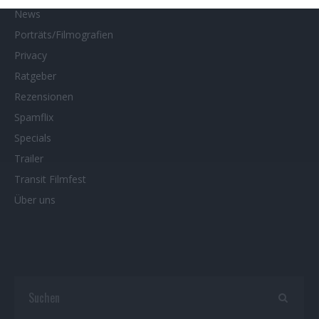
News
Porträts/Filmografien
Privacy
Ratgeber
Rezensionen
Spamflix
Specials
Trailer
Transit Filmfest
Über uns