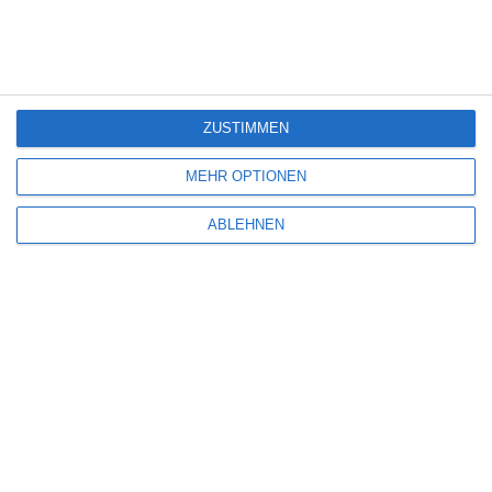
6
The Last House
ZUSTIMMEN
MEHR OPTIONEN
Eli Roth [Interview]
ABLEHNEN
SITEMAP
Aktuelle Neuerscheinungen
Amazon Prime Video
Anime on Demand