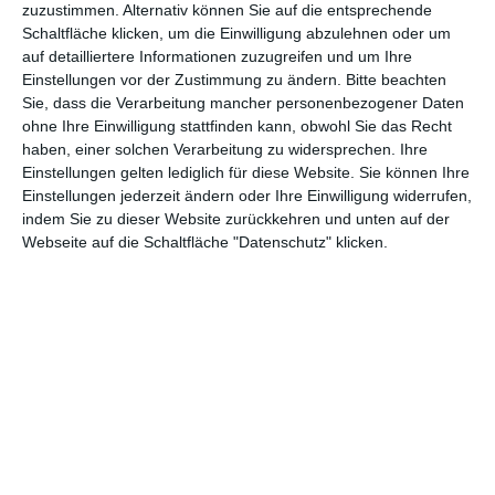
zuzustimmen. Alternativ können Sie auf die entsprechende
Schaltfläche klicken, um die Einwilligung abzulehnen oder um
auf detailliertere Informationen zuzugreifen und um Ihre
Einstellungen vor der Zustimmung zu ändern.
Bitte beachten
Sie, dass die Verarbeitung mancher personenbezogener Daten
Euch gefällt, was wir auf film-rezensionen.de so machen und
ohne Ihre Einwilligung stattfinden kann, obwohl Sie das Recht
wollt noch mehr? Dann werdet unser Sponsor! Auf
Steady
könnt
haben, einer solchen Verarbeitung zu widersprechen. Ihre
Einstellungen gelten lediglich für diese Website. Sie können Ihre
ihr Mitglied unserer Seite werden und uns damit helfen, unser
Einstellungen jederzeit ändern oder Ihre Einwilligung widerrufen,
Angebot weiter auszubauen. Im Gegenzug bekommt ihr je nach
indem Sie zu dieser Website zurückkehren und unten auf der
Mitgliedschaft Newsletter, nehmt an exklusiven Gewinnspielen
Webseite auf die Schaltfläche "Datenschutz" klicken.
teil, könnt Rezensionen wünschen oder euch auf der Seite
verewigen.
GENRES
TIPPS
INTERVIEWS
TAGS
Abenteuer
(1.624)
Action
(2.033)
Animation/Trickfilm
(1.942)
Anime
(740)