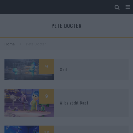
PETE DOCTER
Home
Pete Docter
9
Soul
9
Alles steht Kopf
10