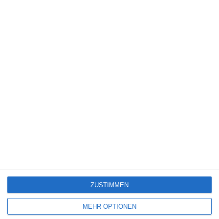
5
Die Chefin: Der Wolf
6
Heute fängt mein neues Leben an
6
The Last House
ZUSTIMMEN
SITEMAP
MEHR OPTIONEN