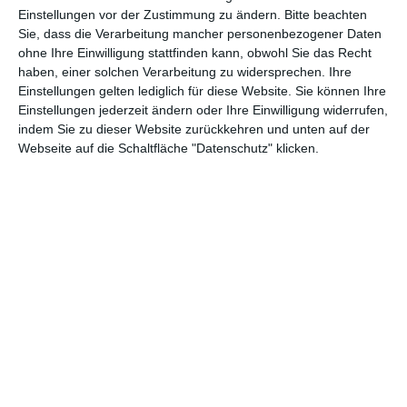
Abenteuer
(1.624)
Action
(2.033)
Einstellungen vor der Zustimmung zu ändern.
Bitte beachten
Sie, dass die Verarbeitung mancher personenbezogener Daten
Animation/Trickfilm
(1.942)
Anime
(740)
ohne Ihre Einwilligung stattfinden kann, obwohl Sie das Recht
haben, einer solchen Verarbeitung zu widersprechen. Ihre
Asia
(60)
Biographie
(766)
Einstellungen gelten lediglich für diese Website. Sie können Ihre
Comic-Adaption
(699)
Dokumentation
(2.056)
Einstellungen jederzeit ändern oder Ihre Einwilligung widerrufen,
indem Sie zu dieser Website zurückkehren und unten auf der
Drama
(7.128)
Erotik
(186)
Webseite auf die Schaltfläche "Datenschutz" klicken.
Experimental
(79)
Familie
(1.068)
Fantasy
(1.473)
Historie
(1.230)
Horror
(1.827)
Komödie
(4.920)
Krieg
(424)
Krimi
(3.324)
Kurzfilm
(320)
LGBT
(436)
Martial Arts
(62)
Mockumentary
(13)
Musical
(182)
Musik
(495)
Mystery
(691)
Noir
(29)