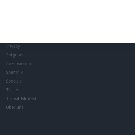
MUBI
Netflix
Neueste Reviews
News
Porträts/Filmografien
Privacy
Ratgeber
Rezensionen
Spamflix
Specials
Trailer
Transit Filmfest
Über uns