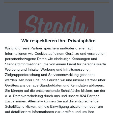
Wir respektieren Ihre Privatsphäre
Euch gefällt, was wir auf film-rezensionen.de so machen und
Wir und unsere Partner speichern und/oder greifen auf
wollt noch mehr? Dann werdet unser Sponsor! Auf
Steady
könnt
Informationen wie Cookies auf einem Gerät zu und verarbeiten
ihr Mitglied unserer Seite werden und uns damit helfen, unser
personenbezogene Daten wie eindeutige Kennungen und
Angebot weiter auszubauen. Im Gegenzug bekommt ihr je nach
Standardinformationen, die von einem Gerät für personalisierte
Werbung und Inhalte, Werbung und Inhaltsmessung,
Mitgliedschaft Newsletter, nehmt an exklusiven Gewinnspielen
Zielgruppenforschung und Serviceentwicklung gesendet
teil, könnt Rezensionen wünschen oder euch auf der Seite
werden.
Mit Ihrer Erlaubnis dürfen wir und unsere Partner über
verewigen.
Gerätescans genaue Standortdaten und Kenndaten abfragen.
Sie können auf die entsprechende Schaltfläche klicken, um der
o. a. Datenverarbeitung durch uns und unsere 824 Partner
GENRES
TIPPS
INTERVIEWS
TAGS
zuzustimmen. Alternativ können Sie auf die entsprechende
Schaltfläche klicken, um die Einwilligung abzulehnen oder um
auf detailliertere Informationen zuzugreifen und um Ihre