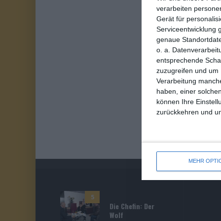
verarbeiten persone
Gerät für personali
Serviceentwicklung 
genaue Standortdate
o. a. Datenverarbeit
entsprechende Schalt
zuzugreifen und um 
Verarbeitung manche
haben, einer solchen
können Ihre Einstell
zurückkehren und unt
MEHR OPTI
5
Die Chefin: Der
Wolf