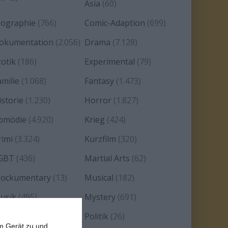
Asia
(60)
iographie
(766)
Comic-Adaption
(699)
okumentation
(2.056)
Drama
(7.128)
rotik
(186)
Experimental
(79)
amilie
(1.068)
Fantasy
(1.473)
istorie
(1.230)
Horror
(1.827)
omödie
(4.920)
Krieg
(424)
rimi
(3.324)
Kurzfilm
(320)
GBT
(436)
Martial Arts
(62)
ockumentary
(13)
Musical
(182)
usik
(495)
Mystery
(691)
oir
(29)
Politik
(26)
em Gerät zu und