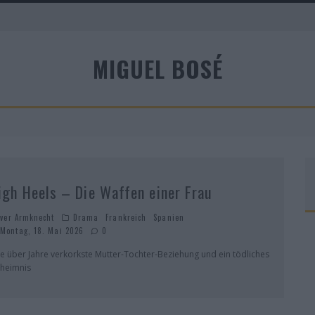
A
MIGUEL BOSÉ
igh Heels – Die Waffen einer Frau
iver Armknecht
Drama
Frankreich
Spanien
Montag, 18. Mai 2026
0
ne über Jahre verkorkste Mutter-Tochter-Beziehung und ein tödliches
heimnis