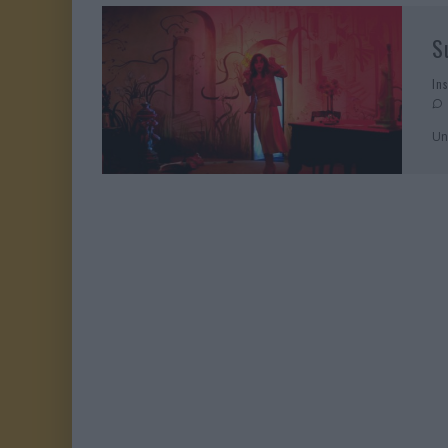
S
In
Un