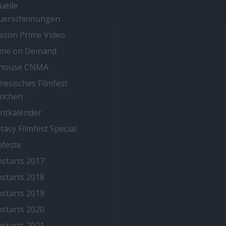
uelle
uerscheinungen
zon Prime Video
ime on Demand
thouse CNMA
nesisches Filmfest
nchen
ntkalender
tasy Filmfest Special
mfeste
mstarts 2017
mstarts 2018
mstarts 2019
mstarts 2020
mstarts 2021