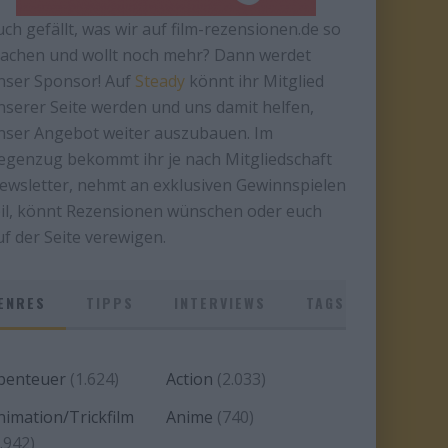
uch gefällt, was wir auf film-rezensionen.de so
achen und wollt noch mehr? Dann werdet
nser Sponsor! Auf
Steady
könnt ihr Mitglied
nserer Seite werden und uns damit helfen,
nser Angebot weiter auszubauen. Im
egenzug bekommt ihr je nach Mitgliedschaft
ewsletter, nehmt an exklusiven Gewinnspielen
eil, könnt Rezensionen wünschen oder euch
uf der Seite verewigen.
ENRES
TIPPS
INTERVIEWS
TAGS
benteuer
(1.624)
Action
(2.033)
nimation/Trickfilm
Anime
(740)
.942)