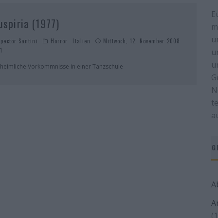
E
uspiria (1977)
m
u
spector Santini
Horror
Italien
Mittwoch, 12. November 2008
1
u
u
heimliche Vorkommnisse in einer Tanzschule
G
N
t
a
G
A
A
(1