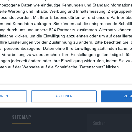
R
nbezogene Daten wie eindeutige Kennungen und Standardinformatione
sierte Werbung und Inhalte, Werbung und Inhaltsmessung, Zielgruppen
R
gesendet werden.
Mit Ihrer Erlaubnis dürfen wir und unsere Partner ü
n und Kenndaten abfragen. Sie können auf die entsprechende Schaltfl
S
ung durch uns und unsere 824 Partner zuzustimmen. Alternativ können 
fläche klicken, um die Einwilligung abzulehnen oder um auf detailliert
S
Ihre Einstellungen vor der Zustimmung zu ändern.
Bitte beachten Sie, 
r personenbezogener Daten ohne Ihre Einwilligung stattfinden kann, 
S
 Verarbeitung zu widersprechen. Ihre Einstellungen gelten lediglich für
S
ungen jederzeit ändern oder Ihre Einwilligung widerrufen, indem Sie zu
en auf der Webseite auf die Schaltfläche "Datenschutz" klicken.
W
ONEN
ABLEHNEN
ZUS
SITEMAP