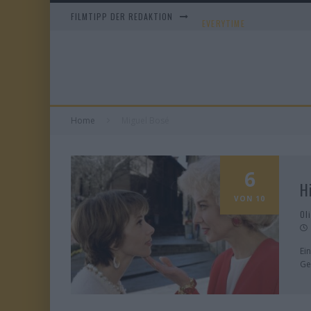
FILMTIPP DER REDAKTION
EVERYTIME
WHAM! – 10 DAYS IN CHIN
TANGLES
DUELL IN DER SONNE
Home
Miguel Bosé
6
H
VON 10
Ol
Ei
Ge