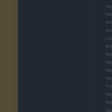
Im
Int
Kin
Kon
Lin
MU
Net
Neu
Ne
Por
Pri
Ra
Re
Spa