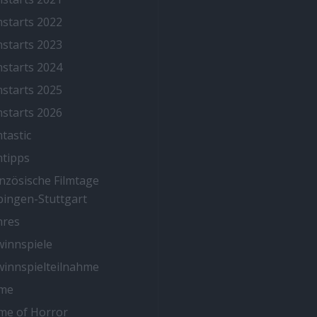
mstarts 2022
mstarts 2023
mstarts 2024
mstarts 2025
mstarts 2026
mtastic
mtipps
nzösische Filmtage
ingen-Stuttgart
nres
innspiele
innspielteilnahme
me
me of Horror