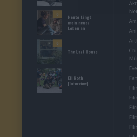
Akt
Ne
6
Heute fängt
Ama
mein neues
Leben an
An
Ar
6
Chi
The Last House
Mü
Eve
Eli Roth
Fan
[Interview]
Fil
Fil
Fil
Fil
Fil
Fil