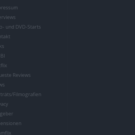
pressum
erviews
o- und DVD-Starts
takt
ks
BI
flix
este Reviews
ws
träts/Filmografien
vacy
tgeber
zensionen
mflix