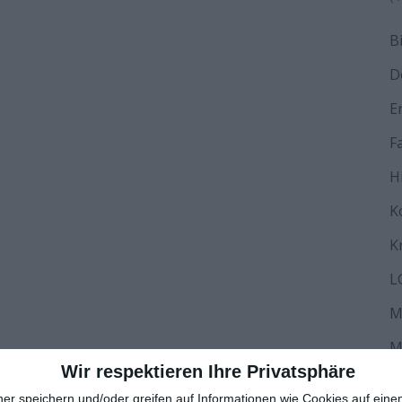
B
D
E
F
H
K
K
L
M
M
Wir respektieren Ihre Privatsphäre
N
ner speichern und/oder greifen auf Informationen wie Cookies auf ein