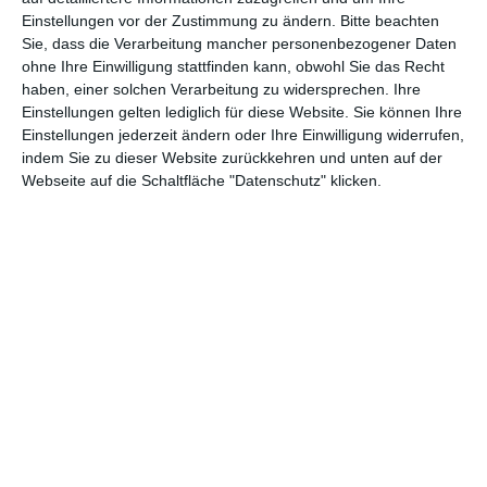
Einstellungen vor der Zustimmung zu ändern.
Bitte beachten
Abenteuer
(1.623)
Action
(2.029)
Sie, dass die Verarbeitung mancher personenbezogener Daten
ohne Ihre Einwilligung stattfinden kann, obwohl Sie das Recht
Animation/Trickfilm
(1.941)
Anime
(740)
haben, einer solchen Verarbeitung zu widersprechen. Ihre
Asia
(60)
Biographie
(765)
Einstellungen gelten lediglich für diese Website. Sie können Ihre
Einstellungen jederzeit ändern oder Ihre Einwilligung widerrufen,
Comic-Adaption
(698)
Dokumentation
(2.054)
indem Sie zu dieser Website zurückkehren und unten auf der
Webseite auf die Schaltfläche "Datenschutz" klicken.
Drama
(7.123)
Erotik
(186)
Experimental
(79)
Familie
(1.066)
Fantasy
(1.473)
Historie
(1.229)
Horror
(1.825)
Komödie
(4.913)
Krieg
(424)
Krimi
(3.316)
Kurzfilm
(320)
LGBT
(434)
Martial Arts
(62)
Mockumentary
(13)
Musical
(182)
Musik
(493)