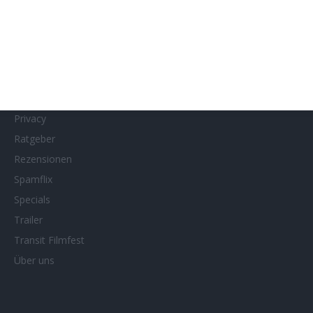
MUBI
Netflix
Neueste Reviews
News
Porträts/Filmografien
Privacy
Ratgeber
Rezensionen
Spamflix
Specials
Trailer
Transit Filmfest
Über uns