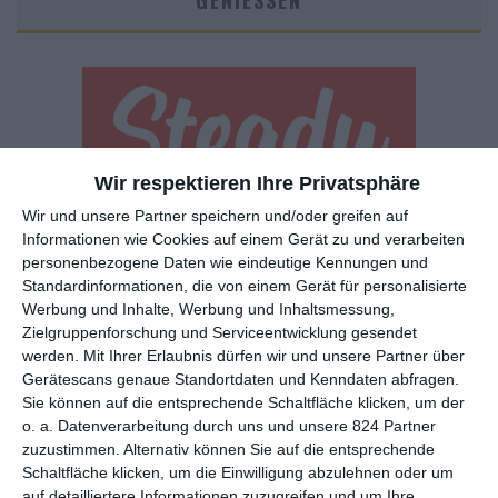
GENIESSEN
Wir respektieren Ihre Privatsphäre
Wir und unsere Partner speichern und/oder greifen auf
Euch gefällt, was wir auf film-rezensionen.de so machen und
Informationen wie Cookies auf einem Gerät zu und verarbeiten
wollt noch mehr? Dann werdet unser Sponsor! Auf
Steady
könnt
personenbezogene Daten wie eindeutige Kennungen und
ihr Mitglied unserer Seite werden und uns damit helfen, unser
Standardinformationen, die von einem Gerät für personalisierte
Angebot weiter auszubauen. Im Gegenzug bekommt ihr je nach
Werbung und Inhalte, Werbung und Inhaltsmessung,
Mitgliedschaft Newsletter, nehmt an exklusiven Gewinnspielen
Zielgruppenforschung und Serviceentwicklung gesendet
teil, könnt Rezensionen wünschen oder euch auf der Seite
werden.
Mit Ihrer Erlaubnis dürfen wir und unsere Partner über
verewigen.
Gerätescans genaue Standortdaten und Kenndaten abfragen.
Sie können auf die entsprechende Schaltfläche klicken, um der
o. a. Datenverarbeitung durch uns und unsere 824 Partner
GENRES
TIPPS
INTERVIEWS
TAGS
zuzustimmen. Alternativ können Sie auf die entsprechende
Schaltfläche klicken, um die Einwilligung abzulehnen oder um
auf detailliertere Informationen zuzugreifen und um Ihre