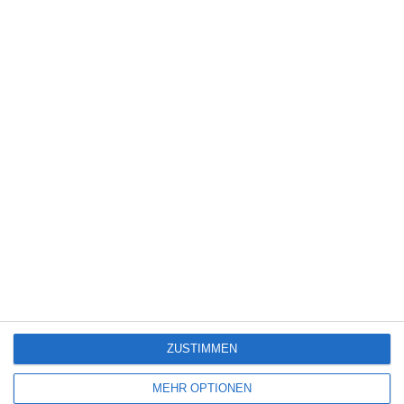
5
Wilsberg: Todsicherer Tipp
7
Lebensansichten eines Huhns
TV-Programm (August 2026)
ZUSTIMMEN
SITEMAP
MEHR OPTIONEN