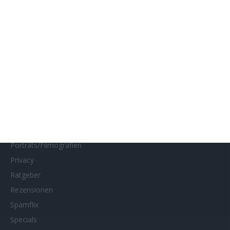
Impressum
Interviews
Kino- und DVD-Starts
Kontakt
Links
MUBI
Netflix
Neueste Reviews
News
Porträts/Filmografien
Privacy
Ratgeber
Rezensionen
Spamflix
Specials