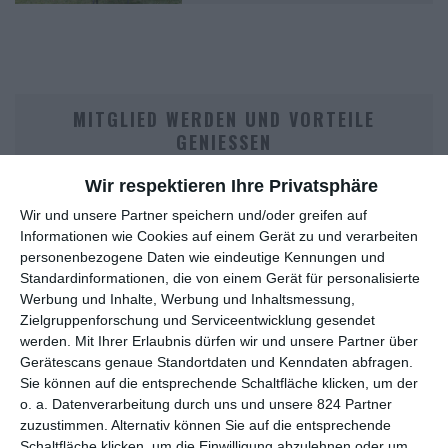
MITGLIED WERDEN UND VORTEILE
GENIESSEN
Wir respektieren Ihre Privatsphäre
Wir und unsere Partner speichern und/oder greifen auf
Informationen wie Cookies auf einem Gerät zu und verarbeiten
personenbezogene Daten wie eindeutige Kennungen und
Standardinformationen, die von einem Gerät für personalisierte
Werbung und Inhalte, Werbung und Inhaltsmessung,
Zielgruppenforschung und Serviceentwicklung gesendet
werden.
Mit Ihrer Erlaubnis dürfen wir und unsere Partner über
Euch gefällt, was wir auf film-rezensionen.de so machen und
Gerätescans genaue Standortdaten und Kenndaten abfragen.
wollt noch mehr? Dann werdet unser Sponsor! Auf
Steady
könnt
Sie können auf die entsprechende Schaltfläche klicken, um der
ihr Mitglied unserer Seite werden und uns damit helfen, unser
o. a. Datenverarbeitung durch uns und unsere 824 Partner
Angebot weiter auszubauen. Im Gegenzug bekommt ihr je nach
zuzustimmen. Alternativ können Sie auf die entsprechende
Mitgliedschaft Newsletter, nehmt an exklusiven Gewinnspielen
Schaltfläche klicken, um die Einwilligung abzulehnen oder um