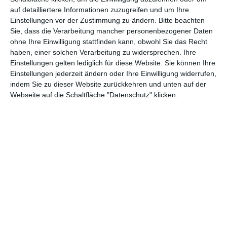
teil, könnt Rezensionen wünschen oder euch auf der Seite
auf detailliertere Informationen zuzugreifen und um Ihre
verewigen.
Einstellungen vor der Zustimmung zu ändern.
Bitte beachten
Sie, dass die Verarbeitung mancher personenbezogener Daten
ohne Ihre Einwilligung stattfinden kann, obwohl Sie das Recht
GENRES
TIPPS
INTERVIEWS
TAGS
haben, einer solchen Verarbeitung zu widersprechen. Ihre
Einstellungen gelten lediglich für diese Website. Sie können Ihre
Einstellungen jederzeit ändern oder Ihre Einwilligung widerrufen,
indem Sie zu dieser Website zurückkehren und unten auf der
Abenteuer
(1.623)
Action
(2.029)
Webseite auf die Schaltfläche "Datenschutz" klicken.
Animation/Trickfilm
(1.941)
Anime
(740)
Asia
(60)
Biographie
(765)
Comic-Adaption
(698)
Dokumentation
(2.054)
Drama
(7.123)
Erotik
(186)
Experimental
(79)
Familie
(1.066)
Fantasy
(1.473)
Historie
(1.229)
Horror
(1.825)
Komödie
(4.913)