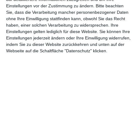
Einstellungen vor der Zustimmung zu ändern.
Bitte beachten
Abenteuer
(1.624)
Action
(2.033)
Sie, dass die Verarbeitung mancher personenbezogener Daten
ohne Ihre Einwilligung stattfinden kann, obwohl Sie das Recht
Animation/Trickfilm
(1.942)
Anime
(740)
haben, einer solchen Verarbeitung zu widersprechen. Ihre
Asia
(60)
Biographie
(766)
Einstellungen gelten lediglich für diese Website. Sie können Ihre
Einstellungen jederzeit ändern oder Ihre Einwilligung widerrufen,
Comic-Adaption
(699)
Dokumentation
(2.056)
indem Sie zu dieser Website zurückkehren und unten auf der
Webseite auf die Schaltfläche "Datenschutz" klicken.
Drama
(7.128)
Erotik
(186)
Experimental
(79)
Familie
(1.068)
Fantasy
(1.473)
Historie
(1.230)
Horror
(1.827)
Komödie
(4.920)
Krieg
(424)
Krimi
(3.324)
Kurzfilm
(320)
LGBT
(436)
Martial Arts
(62)
Mockumentary
(13)
Musical
(182)
Musik
(495)