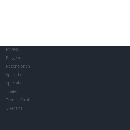
MUBI
Netflix
Neueste Reviews
News
Porträts/Filmografien
Privacy
Ratgeber
Rezensionen
Spamflix
Specials
Trailer
Transit Filmfest
Über uns