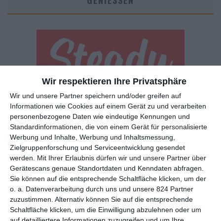
GENIESSEN
Wir respektieren Ihre Privatsphäre
Wir und unsere Partner speichern und/oder greifen auf
Euch gefällt, was wir auf film-rezensionen.de so machen und
Informationen wie Cookies auf einem Gerät zu und verarbeiten
wollt noch mehr? Dann werdet unser Sponsor! Auf
Steady
könnt
personenbezogene Daten wie eindeutige Kennungen und
ihr Mitglied unserer Seite werden und uns damit helfen, unser
Standardinformationen, die von einem Gerät für personalisierte
Angebot weiter auszubauen. Im Gegenzug bekommt ihr je nach
Werbung und Inhalte, Werbung und Inhaltsmessung,
Mitgliedschaft Newsletter, nehmt an exklusiven Gewinnspielen
Zielgruppenforschung und Serviceentwicklung gesendet
teil, könnt Rezensionen wünschen oder euch auf der Seite
werden.
Mit Ihrer Erlaubnis dürfen wir und unsere Partner über
verewigen.
Gerätescans genaue Standortdaten und Kenndaten abfragen.
Sie können auf die entsprechende Schaltfläche klicken, um der
o. a. Datenverarbeitung durch uns und unsere 824 Partner
GENRES
TIPPS
INTERVIEWS
TAGS
zuzustimmen. Alternativ können Sie auf die entsprechende
Schaltfläche klicken, um die Einwilligung abzulehnen oder um
auf detailliertere Informationen zuzugreifen und um Ihre