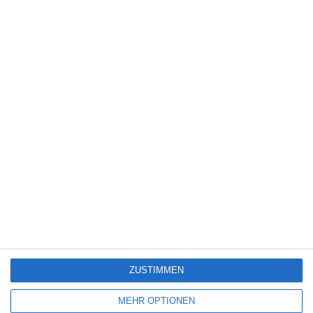
5
Die Chefin: Der Wolf
6
Heute fängt mein neues Leben an
6
The Last House
ZUSTIMMEN
SITEMAP
MEHR OPTIONEN