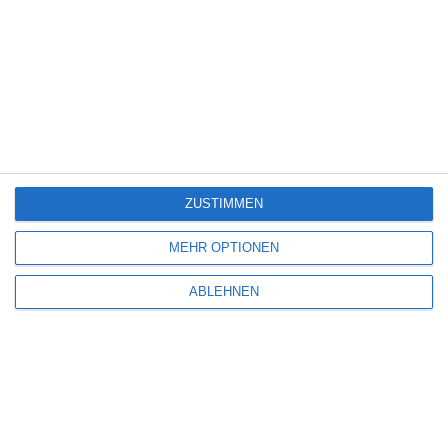
Oliver Armknecht
Mittwoch, 7. Mai 2025 um 16:35 Uhr
beim DOK.fest München
SCHREIBE EINEN KOMMENTAR
ZUSTIMMEN
Deine E-Mail-Adresse wird nicht veröffentlicht.
Erforderliche Felder sind
mit
*
markiert
MEHR OPTIONEN
Kommentar
*
ABLEHNEN