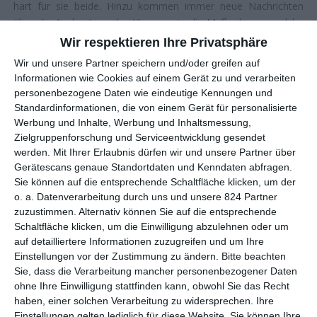
hart für sie beide. Hinzu kommen immer neue Nachrichten
über die Ausbreitung des Virus sowie die Maßnahmen, welche
die Regierung ergreift, um die Krankheit einzudämmen.
Wir respektieren Ihre Privatsphäre
Wir und unsere Partner speichern und/oder greifen auf
EIN „FERTIGER“ FILM
Informationen wie Cookies auf einem Gerät zu und verarbeiten
personenbezogene Daten wie eindeutige Kennungen und
Standardinformationen, die von einem Gerät für personalisierte
Für den chinesischen Regisseur
Lou Ye
(
Suzhou River
) ist ein
Werbung und Inhalte, Werbung und Inhaltsmessung,
Film, der nicht fertig ist, nicht unbedingt etwas Schlechtes. Aus
Zielgruppenforschung und Serviceentwicklung gesendet
kommerzieller Sicht kann man dies natürlich anders sehen,
werden.
Mit Ihrer Erlaubnis dürfen wir und unsere Partner über
doch Ye sieht es eher als Chance, etwas Anderes mit dem
Gerätescans genaue Standortdaten und Kenndaten abfragen.
Material zu machen und einen neuen Film zu schaffen. Als die
Sie können auf die entsprechende Schaltfläche klicken, um der
Pandemie den kulturellen Sektor lahm legte und lange Zeit
o. a. Datenverarbeitung durch uns und unsere 824 Partner
keine Filme mehr gedreht werden durften, nutzte Ye, wie viele
zuzustimmen. Alternativ können Sie auf die entsprechende
seiner Kollegen, die Gelegenheit, alles aufzunehmen, was um
Schaltfläche klicken, um die Einwilligung abzulehnen oder um
auf detailliertere Informationen zuzugreifen und um Ihre
ihn herum passierte. Es war ein Ereignis, was mit großer
Einstellungen vor der Zustimmung zu ändern.
Bitte beachten
Unsicherheit und Angst verbunden war, auf seine Zukunft
Sie, dass die Verarbeitung mancher personenbezogener Daten
bezogen, aber genauso auf seine Gesundheit und die seiner
ohne Ihre Einwilligung stattfinden kann, obwohl Sie das Recht
Familie und Freunde.
An Unfinished Film
, der auf den
haben, einer solchen Verarbeitung zu widersprechen. Ihre
Filmfestspielen in Cannes 2024
seine Premiere feierte, kann
Einstellungen gelten lediglich für diese Website. Sie können Ihre