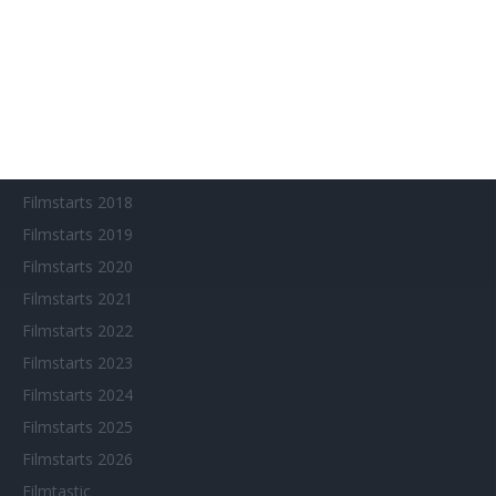
Arthouse CNMA
Chinesisches Filmfest München
Eventkalender
Fantasy Filmfest Special
Filmfeste
Filmstarts 2017
Filmstarts 2018
Filmstarts 2019
Filmstarts 2020
Filmstarts 2021
Filmstarts 2022
Filmstarts 2023
Filmstarts 2024
Filmstarts 2025
Filmstarts 2026
Filmtastic