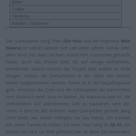
Bilder
Trailer
Filmfeste
Kaufen / Streamen
Der Schauspieler Jiang Chen (
Qin Hao
) und der Regisseur
Mao
Xiaorui
(er selbst) kennen sich seit vielen Jahren. Genau zehn
Jahre ist es her, dass sie ihren ersten Film zusammen gemacht
haben, doch das Projekt blieb, bis auf wenige Aufnahmen,
unvollendet. Xiaorui möchte das Projekt aber endlich zu Ende
bringen, sodass die Dreharbeiten in der Nähe von Wuhan
wieder aufgenommen werden. Bevor es in die Neujahrspause
geht, erreichen die Crew und die Schauspieler die Nachrichten
vom Ausbruch eines Virus in Wuhan. Als Xiaorui so weit ist, die
Dreharbeiten auf unbestimmte Zeit zu pausieren, wird das
Hotel, in dem sie alle wohnen, unter Quarantäne gestellt. Jiang
Chen bleibt, wie seinen Kollegen, nur das Handy, um Kontakt
mit seiner Familie zu halten. Da seine Frau Sang Qi (
Qi Xi
) vor
kurzem ein Kind zur Welt gebracht hat, ist diese Zeit besonders