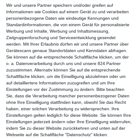
Wir und unsere Partner speichern und/oder greifen auf
Auch wenn man
Kida Khodr Ramadan
eine Zeit lang gefühlt
Informationen wie Cookies auf einem Gerät zu und verarbeiten
in jeder zweiten deutschen Produktion zu sehen bekam, reichte
personenbezogene Daten wie eindeutige Kennungen und
das dem vielbeschäftigten Schauspieler nicht. Und so führt er
Standardinformationen, die von einem Gerät für personalisierte
Werbung und Inhalte, Werbung und Inhaltsmessung,
seit 2018 immer mal wieder Regie. Oft handelt es sich dann um
Zielgruppenforschung und Serviceentwicklung gesendet
Geschichten, die in einem kriminellen Milieu spielen. In
In Berlin
werden.
Mit Ihrer Erlaubnis dürfen wir und unsere Partner über
wächst kein Orangenbaum
ging es beispielsweise um einen
Gerätescans genaue Standortdaten und Kenndaten abfragen.
schwerkranken Gangster, der vor seinem Tod noch seiner bis
Sie können auf die entsprechende Schaltfläche klicken, um der
dahin unbekannten Tochter näherkommen will. Zuletzt erzählte
o. a. Datenverarbeitung durch uns und unsere 824 Partner
er in der Serie
Testo
von einem Banküberfall, der so richtig in
zuzustimmen. Alternativ können Sie auf die entsprechende
die Hose geht. Entsprechend durfte man mit bestimmten
Schaltfläche klicken, um die Einwilligung abzulehnen oder um
Erwartungen an
Haltlos
gehen, einer weiteren Produktion, bei
auf detailliertere Informationen zuzugreifen und um Ihre
der er Regie geführt hat. Umso überraschender ist das
Einstellungen vor der Zustimmung zu ändern.
Bitte beachten
Ergebnis, das in eine völlig andere Richtung geht.
Sie, dass die Verarbeitung mancher personenbezogener Daten
ohne Ihre Einwilligung stattfinden kann, obwohl Sie das Recht
Das betrifft die Besetzung: Normalerweise spielt Ramadan in
haben, einer solchen Verarbeitung zu widersprechen. Ihre
seinen Werken selbst eine Rolle, des Öfteren sogar die
Einstellungen gelten lediglich für diese Website. Sie können Ihre
Hauptrolle. Hier ist aber weder er noch einer der üblichen
Einstellungen jederzeit ändern oder Ihre Einwilligung widerrufen,
Verdächtigen zu sehen, die sich in seinem Umfeld meistens
indem Sie zu dieser Website zurückkehren und unten auf der
Webseite auf die Schaltfläche "Datenschutz" klicken.
tummeln. Vor allem aber inhaltlich begibt er sich auf