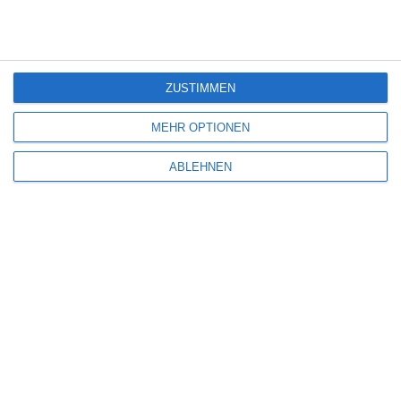
Deine E-Mail-Adresse wird nicht veröffentlicht.
Erforderliche Felder sind
mit
*
markiert
Kommentar
*
ZUSTIMMEN
MEHR OPTIONEN
ABLEHNEN
Name
*
E-Mail-Adresse
*
Website