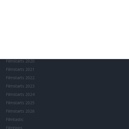
Chinesisches Filmfest München
Eventkalender
Fantasy Filmfest Special
Filmfeste
Filmstarts 2017
Filmstarts 2018
Filmstarts 2019
Filmstarts 2020
Filmstarts 2021
Filmstarts 2022
Filmstarts 2023
Filmstarts 2024
Filmstarts 2025
Filmstarts 2026
Filmtastic
Filmtipps