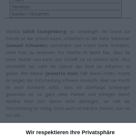
Filmfeste
Kaufen / Streamen
Martha (
Lilith Stangenberg
) ist schwanger. Ein Grund zur
Freude ist das jedoch kaum, schließlich ist der Vater Sebastian
(
Samuel Schneider
) verheiratet und macht keine Anstalten,
seine Frau zu verlassen. Für Martha ist damit klar, dass sie
keine Mutter sein kann, das schafft sie so einfach nicht. Also
beschließt sie, nach der Geburt das Kind zur Adoption zu
geben. Ihre Mutter (
Jeanette Hain
) hält davon nichts, macht
ihr wegen der Entscheidung schwere Vorwürfe. Aber sie macht
ihr auch Vorwürfe dafür, dass sie überhaupt schwanger
geworden ist, so ganz ohne Partner und richtigen Beruf.
Martha lässt sich davon nicht abbringen, sie hält die
Entscheidung für richtig. Doch auch sie hat ihre Zweifel, was sie
tun soll …
AUF UNGEWOHNTEM TERRAIN
Wir respektieren Ihre Privatsphäre