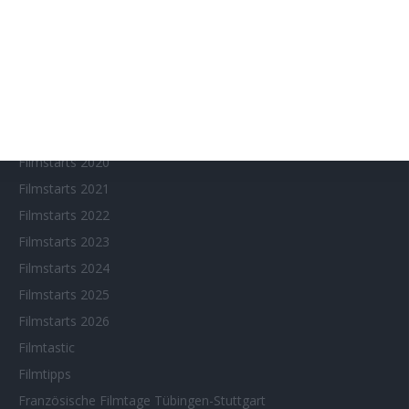
Eventkalender
Fantasy Filmfest Special
Filmfeste
Filmstarts 2017
Filmstarts 2018
Filmstarts 2019
Filmstarts 2020
Filmstarts 2021
Filmstarts 2022
Filmstarts 2023
Filmstarts 2024
Filmstarts 2025
Filmstarts 2026
Filmtastic
Filmtipps
Französische Filmtage Tübingen-Stuttgart