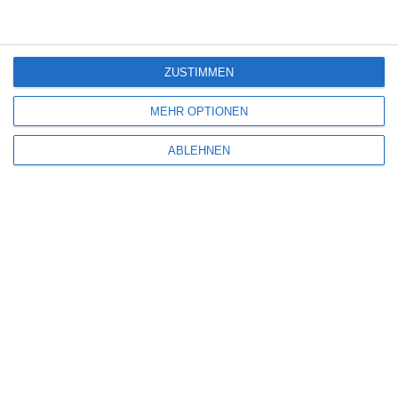
Kommentar
*
ZUSTIMMEN
MEHR OPTIONEN
ABLEHNEN
Name
*
E-Mail-Adresse
*
Website