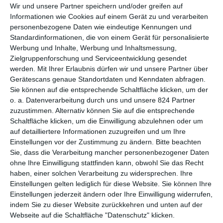
Wir und unsere Partner speichern und/oder greifen auf
ZEIT FÜR EIN NEUES LEBEN
Informationen wie Cookies auf einem Gerät zu und verarbeiten
personenbezogene Daten wie eindeutige Kennungen und
Nachdem er in den 2010er Jahren zunächst lauter Filme
Standardinformationen, die von einem Gerät für personalisierte
gedreht hatte, die irgendwo zwischen Mittelmaß und Schund
Werbung und Inhalte, Werbung und Inhaltsmessung,
rangierten, dürften die meisten
Paul Schrader
bereits
Zielgruppenforschung und Serviceentwicklung gesendet
aufgegeben haben. Umso beeindruckender ist, was der
werden.
Mit Ihrer Erlaubnis dürfen wir und unsere Partner über
Gerätescans genaue Standortdaten und Kenndaten abfragen.
legendäre US-amerikanische Regisseur und Autor im Anschluss
Sie können auf die entsprechende Schaltfläche klicken, um der
vorgelegt hat. Mit seinem Drama
First Reformed
über einen
o. a. Datenverarbeitung durch uns und unsere 824 Partner
Pfarrer, der in eine Glaubenskrise schlittert, feierte er ein
zuzustimmen. Alternativ können Sie auf die entsprechende
beachtliches Comeback. Und auch sein Thrillerdrama
The Card
Schaltfläche klicken, um die Einwilligung abzulehnen oder um
Counter
über einen Kartenspieler mit krimineller Vergangenheit
auf detailliertere Informationen zuzugreifen und um Ihre
war sehr sehenswert. Diese Reihe setzt er mit
Master
Einstellungen vor der Zustimmung zu ändern.
Bitte beachten
Gardener
fort, einem weiteren Thrillerdrama über einen
Sie, dass die Verarbeitung mancher personenbezogener Daten
kaputten Mann, der sich ein neues Leben aufbauen will.
ohne Ihre Einwilligung stattfinden kann, obwohl Sie das Recht
haben, einer solchen Verarbeitung zu widersprechen. Ihre
Die Vergangenheit ist diesmal besonders hässlich. Genauer
Einstellungen gelten lediglich für diese Website. Sie können Ihre
erzählt Schrader, der auch das Drehbuch geschrieben hat, von
Einstellungen jederzeit ändern oder Ihre Einwilligung widerrufen,
einem Ex-Neonazi. Dieser ist irgendwann ausgestiegen, als es
indem Sie zu dieser Website zurückkehren und unten auf der
selbst ihm zu viel wurde. Mehr noch, er hat seine ehemaligen
Webseite auf die Schaltfläche "Datenschutz" klicken.