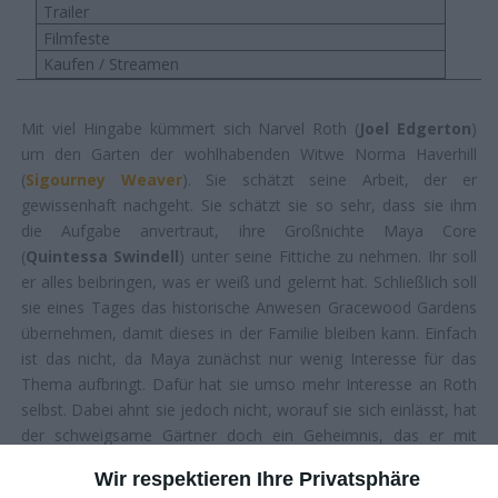
Trailer
Filmfeste
Kaufen / Streamen
Mit viel Hingabe kümmert sich Narvel Roth (
Joel Edgerton
)
um den Garten der wohlhabenden Witwe Norma Haverhill
(
Sigourney Weaver
). Sie schätzt seine Arbeit, der er
gewissenhaft nachgeht. Sie schätzt sie so sehr, dass sie ihm
die Aufgabe anvertraut, ihre Großnichte Maya Core
(
Quintessa Swindell
) unter seine Fittiche zu nehmen. Ihr soll
er alles beibringen, was er weiß und gelernt hat. Schließlich soll
sie eines Tages das historische Anwesen Gracewood Gardens
übernehmen, damit dieses in der Familie bleiben kann. Einfach
ist das nicht, da Maya zunächst nur wenig Interesse für das
Thema aufbringt. Dafür hat sie umso mehr Interesse an Roth
selbst. Dabei ahnt sie jedoch nicht, worauf sie sich einlässt, hat
der schweigsame Gärtner doch ein Geheimnis, das er mit
niemandem teilen will …
Wir respektieren Ihre Privatsphäre